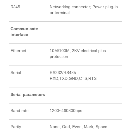
RJ45
Networking connecter; Power plug-in
or terminal
Communicate
interface
Ethernet
10M/100M, 2KV electrical plus
protection
Serial
RS232/RS485：
RXD,TXD,GND,CTS,RTS
Serial parameters
Band rate
1200~460800bps
Parity
None, Odd, Even, Mark, Space