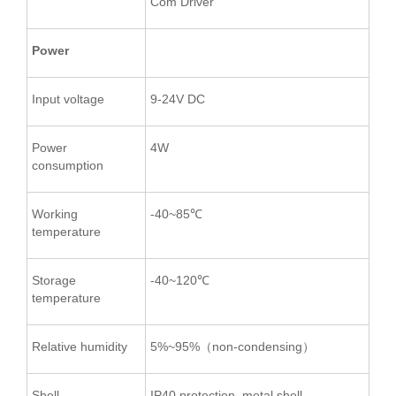
Com Driver
Power
Input voltage
9-24V DC
Power
4W
consumption
Working
-40~85℃
temperature
Storage
-40~120℃
temperature
Relative humidity
5%~95%（non-condensing）
Shell
IP40 protection, metal shell