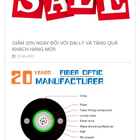
GIẢM 15% NGAY ĐỐI VỚI ĐẠI LÝ VÀ TẶNG QUÀ
KHÁCH HÀNG MỚI!
12-06-2023