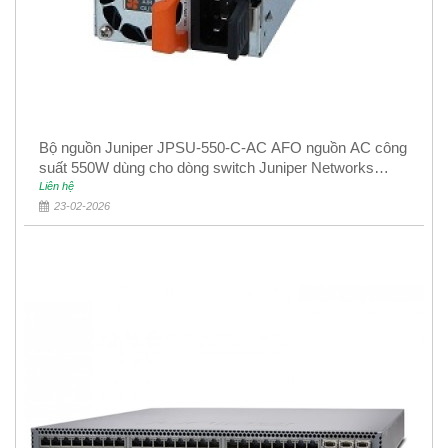
Bộ nguồn Juniper JPSU-550-C-AC AFO nguồn AC công
suất 550W dùng cho dòng switch Juniper Networks
EX4400
Liên hệ
23-02-2026