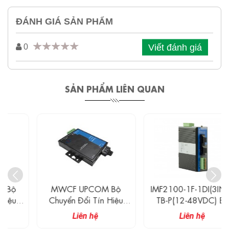
ĐÁNH GIÁ SẢN PHẨM
Viết đánh giá
0
SẢN PHẨM LIÊN QUAN
MWCF UPCOM Bộ
IMF2100-1F-1DI(3IN1)-
Chuyển Đổi Tín Hiệu
TB-P(12-48VDC) Bộ
Serial CAN Sang Quang
Chuyển Đổi Tín Hiệu 1
Liên hệ
Liên hệ
Cổng RS-232/485/422