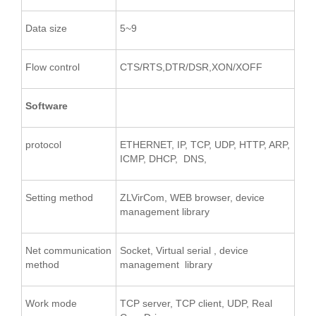
Data size
5~9
Flow control
CTS/RTS,DTR/DSR,XON/XOFF
Software
protocol
ETHERNET, IP, TCP, UDP, HTTP, ARP,
ICMP, DHCP, DNS,
Setting method
ZLVirCom, WEB browser, device
management library
Net communication
Socket, Virtual serial , device
method
management library
Work mode
TCP server, TCP client, UDP, Real