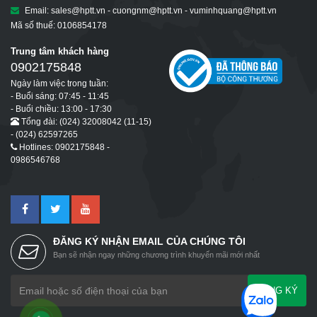
Email: sales@hptt.vn - cuongnm@hptt.vn - vuminhquang@hptt.vn
Mã số thuế: 0106854178
Trung tâm khách hàng
0902175848
Ngày làm việc trong tuần:
- Buổi sáng: 07:45 - 11:45
- Buổi chiều: 13:00 - 17:30
Tổng đài: (024) 32008042 (11-15)
- (024) 62597265
Hotlines: 0902175848 -
0986546768
ĐĂNG KÝ NHẬN EMAIL CỦA CHÚNG TÔI
Bạn sẽ nhận ngay những chương trình khuyến mãi mới nhất
ĐĂNG KÝ