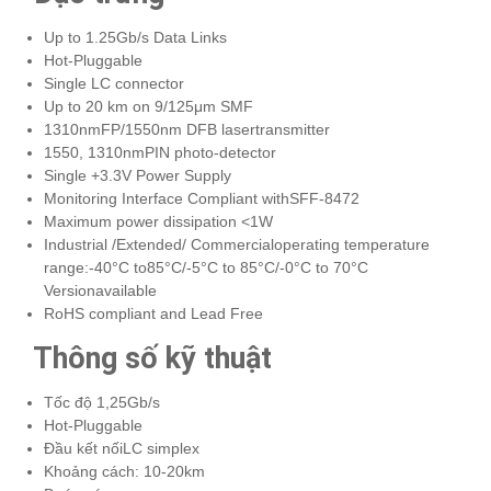
Up to 1.25Gb/s Data Links
Hot-Pluggable
Single LC connector
Up to 20 km on 9/125μm SMF
1310nmFP/1550nm DFB lasertransmitter
1550, 1310nmPIN photo-detector
Single +3.3V Power Supply
Monitoring Interface Compliant withSFF-8472
Maximum power dissipation <1W
Industrial /Extended/ Commercialoperating temperature
range:-40°C to85°C/-5°C to 85°C/-0°C to 70°C
Versionavailable
RoHS compliant and Lead Free
Thông số kỹ thuật
Tốc độ 1,25Gb/s
Hot-Pluggable
Đầu kết nốiLC simplex
Khoảng cách: 10-20km