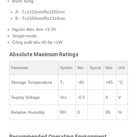
Bước sóng:
A - Tx1310nm/Rx1550nm
B - Tx1550nm/Rx1310nm
Nguồn điện đơn +3.3V
Singel-mode
Công suất tiêu tối đa <1W
Absolute Maximum Ratings
Parameter
Symbol
Min.
Typical
Max.
Unit
Storage Temperature
Tₛ
-40
+85
°C
Supply Voltage
Vcc
-0.5
4
V
Relative Humidity
RH
0
85
%
Recommended Operating Environment