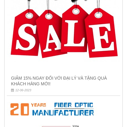
GIẢM 15% NGAY ĐỐI VỚI ĐẠI LÝ VÀ TẶNG QUÀ
KHÁCH HÀNG MỚI!
12-06-2023