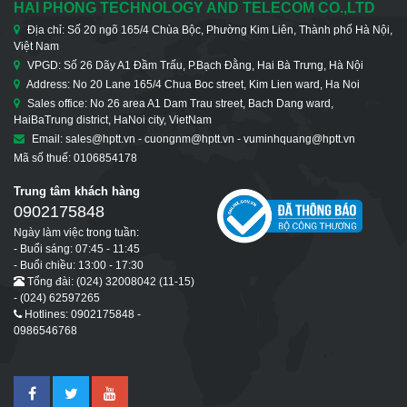
HAI PHONG TECHNOLOGY AND TELECOM CO.,LTD
Địa chỉ: Số 20 ngõ 165/4 Chùa Bộc, Phường Kim Liên, Thành phố Hà Nội,
Việt Nam
VPGD: Số 26 Dãy A1 Đầm Trấu, P.Bạch Đằng, Hai Bà Trưng, Hà Nội
Address: No 20 Lane 165/4 Chua Boc street, Kim Lien ward, Ha Noi
Sales office: No 26 area A1 Dam Trau street, Bach Dang ward,
HaiBaTrung district, HaNoi city, VietNam
Email: sales@hptt.vn - cuongnm@hptt.vn - vuminhquang@hptt.vn
Mã số thuế: 0106854178
Trung tâm khách hàng
0902175848
Ngày làm việc trong tuần:
- Buổi sáng: 07:45 - 11:45
- Buổi chiều: 13:00 - 17:30
Tổng đài: (024) 32008042 (11-15)
- (024) 62597265
Hotlines: 0902175848 -
0986546768