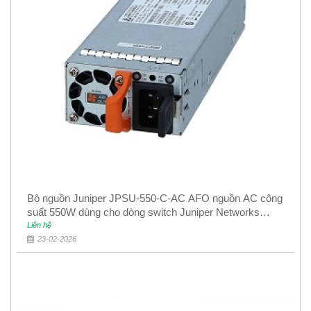
Bộ nguồn Juniper JPSU-550-C-AC AFO nguồn AC công
suất 550W dùng cho dòng switch Juniper Networks
EX4400
Liên hệ
23-02-2026