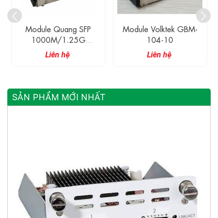
Module Volktek GBM-
JD089B Module Đồng
104-10
HPE H3C 1G SFP RJ45
Transceiver 100M
Liên hệ
Liên hệ
SẢN PHẨM MỚI NHẤT