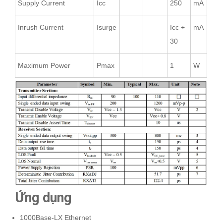
Supply Current
Icc
250
mA
Inrush Current
Isurge
Icc +
mA
30
Maximum Power
Pmax
1
W
Ứng dụng
1000Base-LX Ethernet