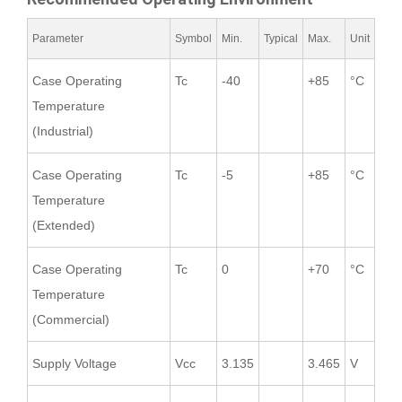
Parameter
Symbol
Min.
Typical
Max.
Unit
Case Operating
Tc
-40
+85
°C
Temperature
(Industrial)
Case Operating
Tc
-5
+85
°C
Temperature
(Extended)
Case Operating
Tc
0
+70
°C
Temperature
(Commercial)
Supply Voltage
Vcc
3.135
3.465
V