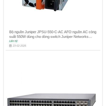
Bộ nguồn Juniper JPSU-550-C-AC AFO nguồn AC công
suất 550W dùng cho dòng switch Juniper Networks
EX4400
Liên hệ
23-02-2026