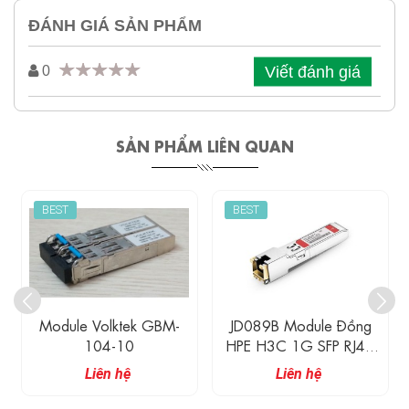
ĐÁNH GIÁ SẢN PHẨM
Viết đánh giá
0
SẢN PHẨM LIÊN QUAN
BEST
BEST
Module Volktek GBM-
JD089B Module Đồng
104-10
HPE H3C 1G SFP RJ45
Transceiver 100M
Liên hệ
Liên hệ