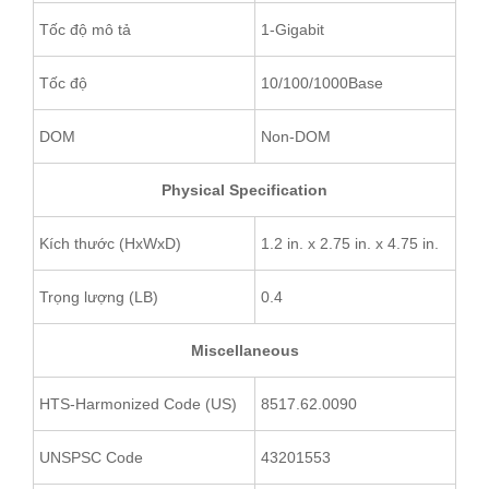
Tốc độ mô tả
1-Gigabit
Tốc độ
10/100/1000Base
DOM
Non-DOM
Physical Specification
Kích thước (HxWxD)
1.2 in. x 2.75 in. x 4.75 in.
Trọng lượng (LB)
0.4
Miscellaneous
HTS-Harmonized Code (US)
8517.62.0090
UNSPSC Code
43201553