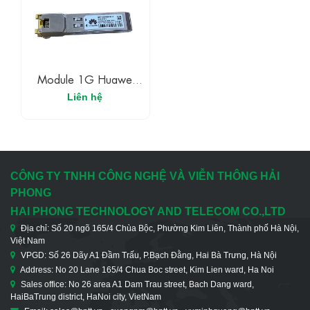
Module 1G Huawei
02314171
Liên hệ
CÔNG TY TNHH CÔNG NGHỆ VÀ VIỄN THÔNG HẢI
PHONG
HAI PHONG TECHNOLOGY AND TELECOM CO.,LTD
Địa chỉ: Số 20 ngõ 165/4 Chùa Bộc, Phường Kim Liên, Thành phố Hà Nội,
Việt Nam
VPGD: Số 26 Dãy A1 Đầm Trấu, P.Bạch Đằng, Hai Bà Trưng, Hà Nội
Address: No 20 Lane 165/4 Chua Boc street, Kim Lien ward, Ha Noi
Sales office: No 26 area A1 Dam Trau street, Bach Dang ward,
HaiBaTrung district, HaNoi city, VietNam