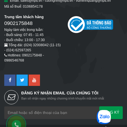
Email: sales@hptt.vn - cuongnm@hptt.vn - vuminhquang@hptt.vn
Mã số thuế: 0106854178
Trung tâm khách hàng
0902175848
Ngày làm việc trong tuần:
- Buổi sáng: 07:45 - 11:45
- Buổi chiều: 13:00 - 17:30
Tổng đài: (024) 32008042 (11-15)
- (024) 62597265
Hotlines: 0902175848 -
0986546768
ĐĂNG KÝ NHẬN EMAIL CỦA CHÚNG TÔI
Bạn sẽ nhận ngay những chương trình khuyến mãi mới nhất
ĐĂNG KÝ