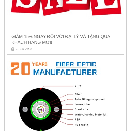
GIẢM 15% NGAY ĐỐI VỚI ĐẠI LÝ VÀ TẶNG QUÀ
KHÁCH HÀNG MỚI!
12-06-2023