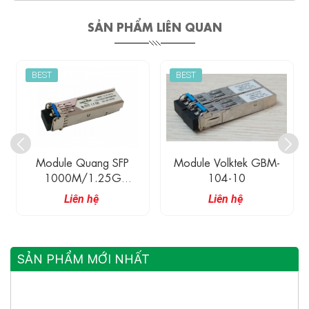
SẢN PHẨM LIÊN QUAN
BEST
BEST
Module Quang SFP
Module Volktek GBM-
1000M/1.25G
104-10
Singlemode 1550nm.
Liên hệ
Liên hệ
Model: MWS-12-55-XX-
D
SẢN PHẨM MỚI NHẤT