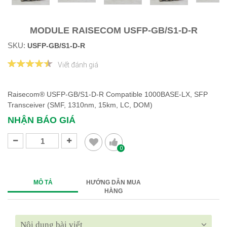
MODULE RAISECOM USFP-GB/S1-D-R
SKU:
USFP-GB/S1-D-R
Viết đánh giá
Raisecom® USFP-GB/S1-D-R Compatible 1000BASE-LX, SFP
Transceiver (SMF, 1310nm, 15km, LC, DOM)
NHẬN BÁO GIÁ
0
MÔ TẢ
HƯỚNG DẪN MUA
HÀNG
Nội dung bài viết