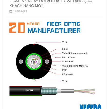
GIẢM 15% NGAY ĐỐI VỚI ĐẠI LÝ VÀ TẶNG QUÀ
KHÁCH HÀNG MỚI!
12-06-2023