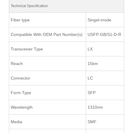
Technical Specification
Fiber type
Singel-mode
Compatible With OEM Part Number(s)
USFP-GB/S1-D-R
Transceiver Type
LX
Reach
15km
Connector
LC
Form Type
SFP
Wavelength
1310nm
Media
SMF