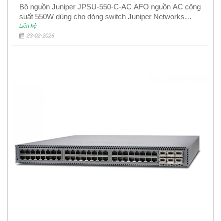
Bộ nguồn Juniper JPSU-550-C-AC AFO nguồn AC công
suất 550W dùng cho dòng switch Juniper Networks
EX4400
Liên hệ
23-02-2026