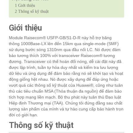
1
Giới thiệu
2
Thông số kỹ thuật
Giới thiệu
Module Raisecom® USFP-GB/S1-D-R này hỗ trợ băng
thông 1000Base-LX lên đến 15km qua single-mode (SMF)
sử dụng bước sóng 1310nm qua đầu nối LC. Nó được đảm
bảo tương thích 100% với transceiver Raisecom® tương
đương. Transceiver có thể hoán đổi nóng, dễ cài đặt này đã
được lập trình, tuần tự hóa duy nhất và kiểm tra lưu lượng
dữ liệu và ứng dụng để đảm bảo rằng nó sẽ khởi tạo và hoạt
động giống hệt nhau. Nó được xây dựng để đáp ứng hoặc
vượt quá các thông số kỹ thuật của Huawei®, cũng như tuân
thủ các tiêu chuẩn MSA (Thỏa thuận đa nguồn) để đảm bảo
tích hợp mạng liền mạch. Bộ thu phát này tuân thủ Đạo luật
Hiệp định Thương mại (TAA). Chúng tôi đứng đằng sau chất
lượng sản phẩm của mình và tự hào cung cấp bảo hành trọn
đời có giới hạn.
Thông số kỹ thuật