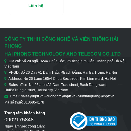
GB/S1-D-R
Liên hệ
CÔNG TY TNHH CÔNG NGHỆ VÀ VIỄN THÔNG HẢI
PHONG
HAI PHONG TECHNOLOGY AND TELECOM CO.,LTD
Địa chỉ: Số 20 ngõ 165/4 Chùa Bộc, Phường Kim Liên, Thành phố Hà Nội,
Việt Nam
VPGD: Số 26 Dãy A1 Đầm Trấu, P.Bạch Đằng, Hai Bà Trưng, Hà Nội
Address: No 20 Lane 165/4 Chua Boc street, Kim Lien ward, Ha Noi
Sales office: No 26 area A1 Dam Trau street, Bach Dang ward,
HaiBaTrung district, HaNoi city, VietNam
Email: sales@hptt.vn - cuongnm@hptt.vn - vuminhquang@hptt.vn
Mã số thuế: 0106854178
Trung tâm khách hàng
0902175848
Ngày làm việc trong tuần: