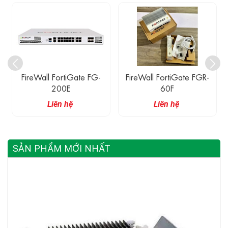
FireWall FortiGate FG-
FireWall FortiGate FGR-
200E
60F
Liên hệ
Liên hệ
SẢN PHẨM MỚI NHẤT