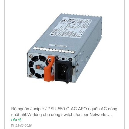
Bộ nguồn Juniper JPSU-550-C-AC AFO nguồn AC công
suất 550W dùng cho dòng switch Juniper Networks
EX4400
Liên hệ
23-02-2026