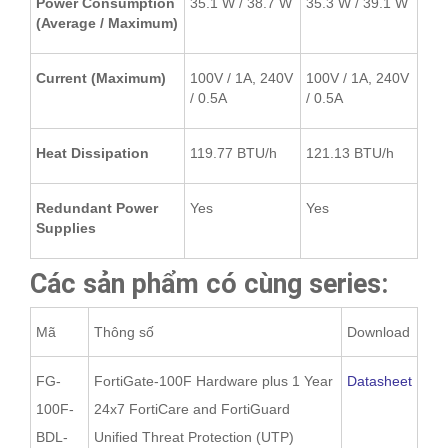
Power Consumption
35.1 W / 38.7 W
35.3 W / 39.1 W
(Average / Maximum)
Current (Maximum)
100V / 1A, 240V
100V / 1A, 240V
/ 0.5A
/ 0.5A
Heat Dissipation
119.77 BTU/h
121.13 BTU/h
Redundant Power
Yes
Yes
Supplies
Các sản phẩm có cùng series:
Mã
Thông số
Download
FG-
FortiGate-100F Hardware plus 1 Year
Datasheet
100F-
24x7 FortiCare and FortiGuard
BDL-
Unified Threat Protection (UTP)