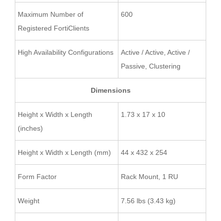
Maximum Number of
600
Registered FortiClients
High Availability Configurations
Active / Active, Active /
Passive, Clustering
Dimensions
Height x Width x Length
1.73 x 17 x 10
(inches)
Height x Width x Length (mm)
44 x 432 x 254
Form Factor
Rack Mount, 1 RU
Weight
7.56 lbs (3.43 kg)