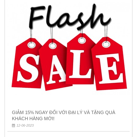
GIẢM 15% NGAY ĐỐI VỚI ĐẠI LÝ VÀ TẶNG QUÀ
KHÁCH HÀNG MỚI!
12-06-2023