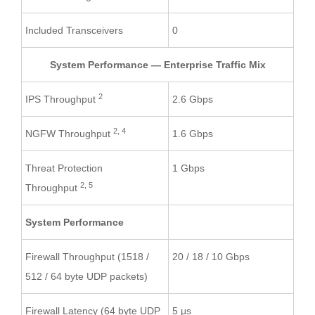
Included Transceivers
0
System Performance — Enterprise Traffic Mix
2
IPS Throughput
2.6 Gbps
2, 4
NGFW Throughput
1.6 Gbps
Threat Protection
1 Gbps
2, 5
Throughput
System Performance
Firewall Throughput (1518 /
20 / 18 / 10 Gbps
512 / 64 byte UDP packets)
Firewall Latency (64 byte UDP
5 μs