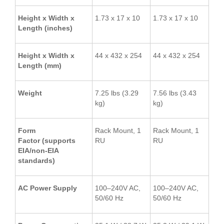
Height x Width x
1.73 x 17 x 10
1.73 x 17 x 10
Length (inches)
Height x Width x
44 x 432 x 254
44 x 432 x 254
Length (mm)
Weight
7.25 lbs (3.29
7.56 lbs (3.43
kg)
kg)
Form
Rack Mount, 1
Rack Mount, 1
Factor
(supports
RU
RU
EIA/non-EIA
standards)
AC Power Supply
100–240V AC,
100–240V AC,
50/60 Hz
50/60 Hz