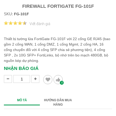
FIREWALL FORTIGATE FG-101F
SKU:
FG-101F
Viết đánh giá
Thiết bị tường lửa FortiGate FG-101F với 22 cổng GE RJ45 (bao
gồm 2 cổng WAN, 1 cổng DMZ, 1 cổng Mgmt, 2 cổng HA, 16
cổng chuyển đổi với 4 cổng SFP chia sẻ phương tiện), 4 cổng
SFP , 2x 10G SFP+ FortiLinks, bộ nhớ trên bo mạch 480GB, bộ
nguồn kép dự phòng.
NHẬN BÁO GIÁ
0
MÔ TẢ
HƯỚNG DẪN MUA
HÀNG