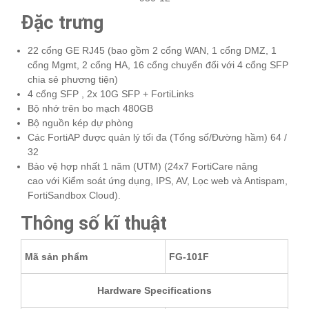
Đặc trưng
22 cổng GE RJ45 (bao gồm 2 cổng WAN, 1 cổng DMZ, 1
cổng Mgmt, 2 cổng HA, 16 cổng chuyển đổi với 4 cổng SFP
chia sẻ phương tiện)
4 cổng SFP , 2x 10G SFP + FortiLinks
Bộ nhớ trên bo mạch 480GB
Bộ nguồn kép dự phòng
Các FortiAP được quản lý tối đa (Tổng số/Đường hầm) 64 /
32
Bảo vệ hợp nhất 1 năm (UTM) (24x7 FortiCare nâng
cao với Kiểm soát ứng dụng, IPS, AV, Lọc web và Antispam,
FortiSandbox Cloud).
Thông số kĩ thuật
Mã sản phẩm
FG-101F
Hardware Specifications