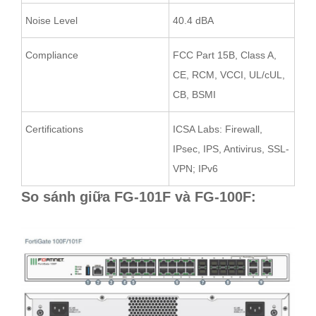
Noise Level
40.4 dBA
Compliance
FCC Part 15B, Class A,
CE, RCM, VCCI, UL/cUL,
CB, BSMI
Certifications
ICSA Labs: Firewall,
IPsec, IPS, Antivirus, SSL-
VPN; IPv6
So sánh giữa FG-101F và FG-100F: