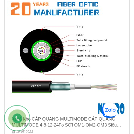
Xả lỗ Kho CÁP QUANG MULTIMODE CÁP QUANG
MULTIMODE 4-8-12-24Fo SỢI OM1-OM2-OM3 Siêu
Rẻ 5k
19-05-2023