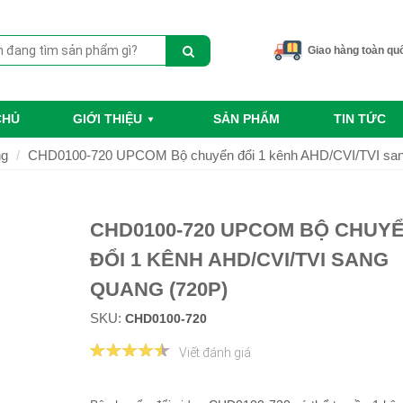
Giao hàng toàn qu
CHỦ
GIỚI THIỆU
SẢN PHẨM
TIN TỨC
ng
CHD0100-720 UPCOM Bộ chuyển đổi 1 kênh AHD/CVI/TVI san
CHD0100-720 UPCOM BỘ CHUY
ĐỔI 1 KÊNH AHD/CVI/TVI SANG
QUANG (720P)
SKU:
CHD0100-720
Viết đánh giá