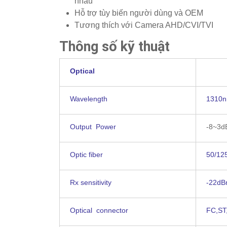
nhau
Hỗ trợ tùy biến người dùng và OEM
Tương thích với Camera AHD/CVI/TVI
Thông số kỹ thuật
Optical
Wavelength
1310
Output Power
-8~3
Optic fiber
50/12
Rx sensitivity
-22d
Optical connector
FC,ST,