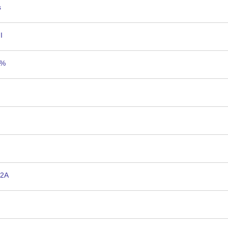
s
I
5%
 2A