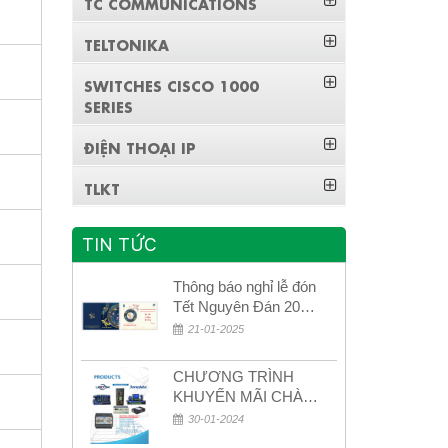
TC COMMUNICATIONS
TELTONIKA
SWITCHES CISCO 1000
SERIES
ĐIỆN THOẠI IP
TLKT
TIN TỨC
Thông báo nghỉ lễ đón
Tết Nguyên Đán 2026
– Xuân Bính Ngọ!
21-01-2025
CHƯƠNG TRÌNH
KHUYẾN MÃI CHÀO
MỪNG NĂM MỚI
30-01-2024
2024