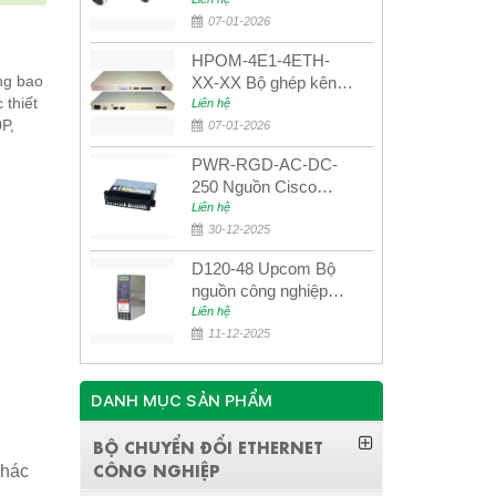
UPCOM MWS-12-45-
80AD/MWS-12-54-
07-01-2026
80BD
HPOM-4E1-4ETH-
ng bao
XX-XX Bộ ghép kênh
 thiết
quang quản lý SDH
Liên hệ
0P,
4E1+4ETH+RS232
07-01-2026
PWR-RGD-AC-DC-
250 Nguồn Cisco
Industrial 250W
Liên hệ
PoE/PoE+
30-12-2025
D120-48 Upcom Bộ
nguồn công nghiệp
đầu ra đơn 120W
Liên hệ
48VDC
11-12-2025
DANH MỤC SẢN PHẨM
BỘ CHUYỂN ĐỔI ETHERNET
CÔNG NGHIỆP
khác