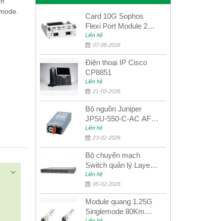
nh
 mode.
Card 10G Sophos
Flexi Port Module 2
port 10GbE SFP+
Liên hệ
SGMOD2F2PUR
07-08-2026
2port 10GbE SFP+
Điện thoại IP Cisco
CP8851
Liên hệ
21-03-2026
Bộ nguồn Juniper
JPSU-550-C-AC AFO
nguồn AC công suất
Liên hệ
550W dùng cho dòng
23-02-2026
switch Juniper
Bộ chuyển mạch
Networks EX4400
Switch quản lý Layer 3
Juniper QFX5100-48S
Liên hệ
05-02-2026
Module quang 1.25G
Singlemode 80Km
Liên hệ