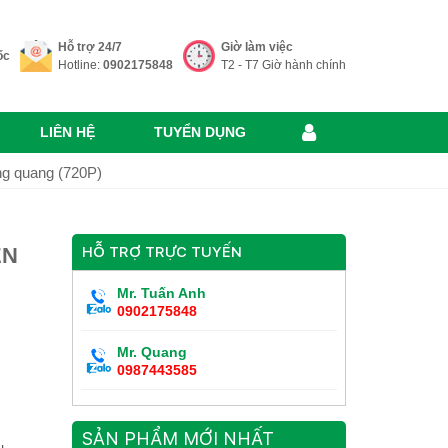
Hỗ trợ 24/7
Giờ làm việc
ốc
Hotline:
0902175848
T2 - T7 Giờ hành chính
LIÊN HỆ
TUYỂN DỤNG
g quang (720P)
ỂN
HỖ TRỢ TRỰC TUYẾN
Mr. Tuấn Anh
0902175848
Mr. Quang
0987443585
SẢN PHẨM MỚI NHẤT