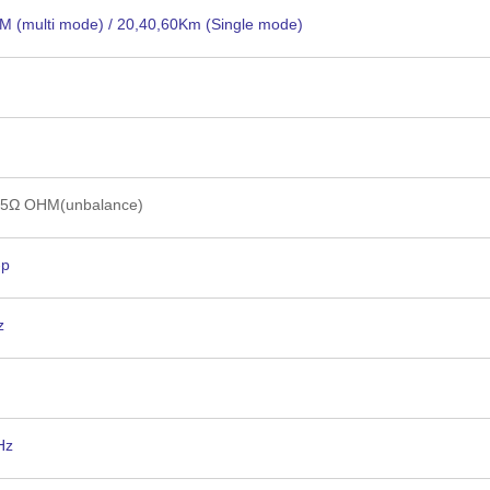
M (multi mode) / 20,40,60Km (Single mode)
5Ω OHM(unbalance)
-p
z
Hz