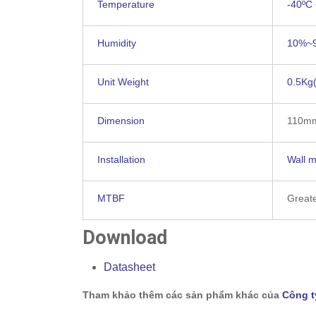
Temperature
-40ºC
Humidity
10%~
Unit Weight
0.5Kg(
Dimension
110m
Installation
Wall 
MTBF
Great
Download
Datasheet
Tham khảo thêm các sản phẩm khác của
Công t