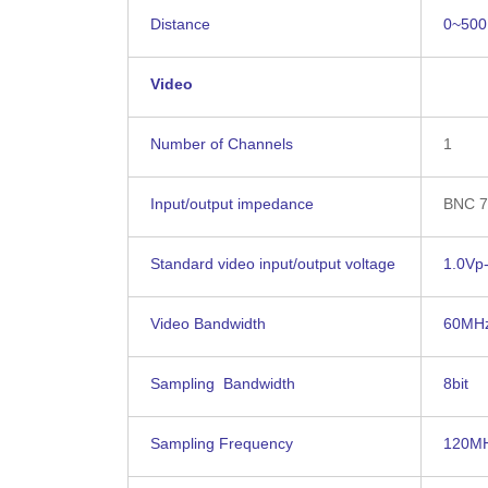
Distance
0~500
Video
Number of Channels
1
Input/output impedance
BNC 7
Standard video input/output voltage
1.0Vp
Video Bandwidth
60MH
Sampling Bandwidth
8bit
Sampling Frequency
120M