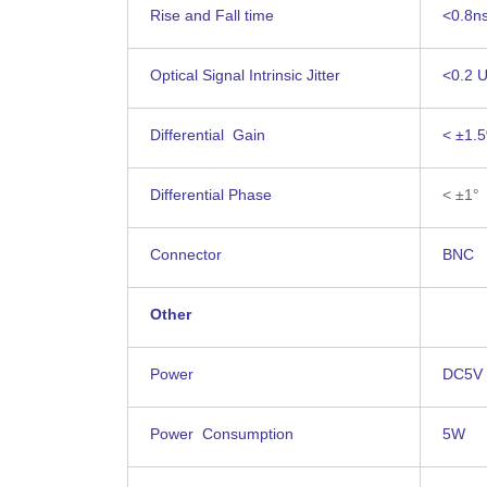
Rise and Fall time
<0.8n
Optical Signal Intrinsic Jitter
<0.2 U
Differential Gain
< ±1.
Differential Phase
< ±1°
Connector
BNC
Other
Power
DC5V
Power Consumption
5W