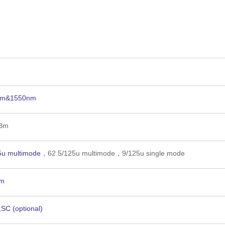
nm&1550nm
dBm
5u multimode
，62.5/125u multimode，9/125u single mode
Bm
SC (optional)