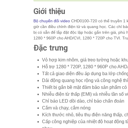
Giới thiệu
Bộ chuyển đổi video
CHD0100-720 có thể truyền 1 
giờ cần điều chỉnh điện tử và quang học. Các chỉ bá
bị có sẵn để lắp đặt độc lập hoặc gắn trên giá, phù
1280 * 960P cho AHD/CVI, 1280 * 720P cho TVI. Tru
Đặc trưng
Vỏ hợp kim nhôm, giá treo tường hoặc kh
Hỗ trợ 1280 * 720P, 1280 * 960P cho AHD
Tất cả giao diện đều áp dụng ba lớp chống
Dải động quang học rộng và công nghệ thí
Thiết bị gắn bề mặt đảm bảo sản phẩm có đ
Nhiễu điện từ thấp (EMI) và nhiễu tần số v
Chỉ báo LED dồi dào, chỉ báo chẩn đoán
Cắm và chạy, cắm nóng
Kích thước nhỏ, tiêu thụ điện năng thấp,
Cấp công nghiệp của nhiệt độ hoạt động t