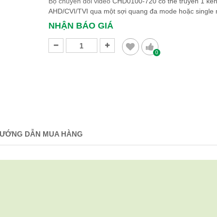
Bộ chuyển đổi video
CHD0100-720 có thể truyền 1 kê
AHD/CVI/TVI qua một sợi quang đa mode hoặc single
NHẬN BÁO GIÁ
0
ƯỚNG DẪN MUA HÀNG