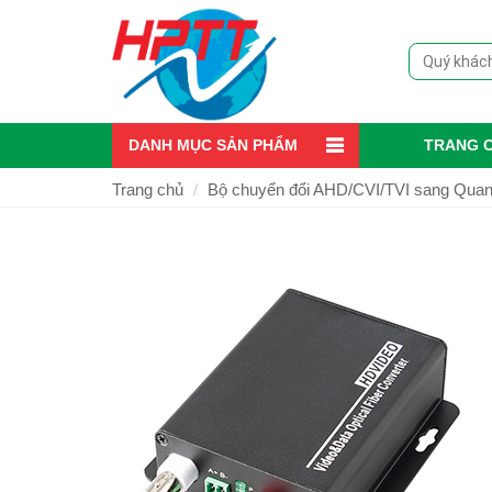
DANH MỤC SẢN PHẨM
TRANG 
Trang chủ
Bộ chuyển đổi AHD/CVI/TVI sang Qua