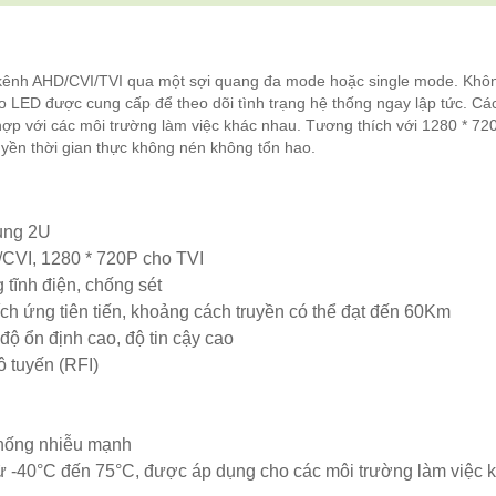
kênh AHD/CVI/TVI qua một sợi quang đa mode hoặc single mode. Khô
o LED được cung cấp để theo dõi tình trạng hệ thống ngay lập tức. Các
 hợp với các môi trường làm việc khác nhau. Tương thích với 1280 * 72
yền thời gian thực không nén không tổn hao.
ung 2U
/CVI, 1280 * 720P cho TVI
 tĩnh điện, chống sét
ch ứng tiên tiến, khoảng cách truyền có thể đạt đến 60Km
ộ ổn định cao, độ tin cậy cao
ô tuyến (RFI)
 chống nhiễu mạnh
ừ -40°C đến 75°C, được áp dụng cho các môi trường làm việc 