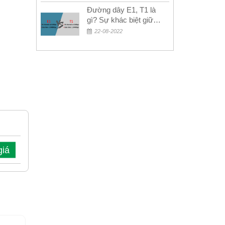
Đường dây E1, T1 là
gì? Sự khác biệt giữa
E1 và T1
22-08-2022
giá