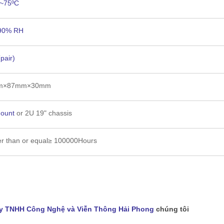
 ~75ºC
90% RH
pair)
m×87mm×30mm
mount
or 2U 19" chassis
er than or equal≥ 100000Hours
y TNHH Công Nghệ và Viễn Thông Hải Phong
chúng tôi