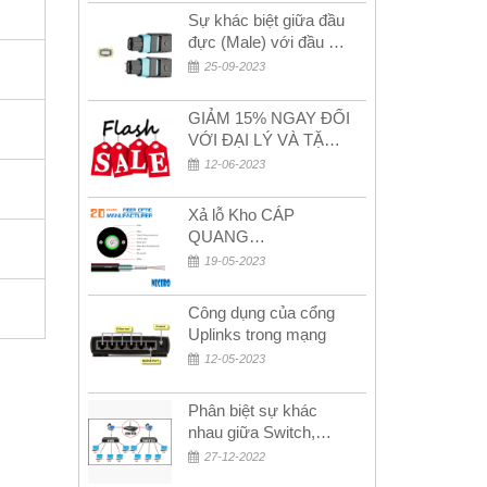
Sự khác biệt giữa đầu
đực (Male) với đầu cái
(Female) trong bộ đầu
25-09-2023
nối MPO
GIẢM 15% NGAY ĐỐI
VỚI ĐẠI LÝ VÀ TẶNG
QUÀ KHÁCH HÀNG
12-06-2023
MỚI!
Xả lỗ Kho CÁP
QUANG
MULTIMODE CÁP
19-05-2023
QUANG
MULTIMODE 4-8-12-
Công dụng của cổng
24Fo SỢI OM1-OM2-
Uplinks trong mạng
OM3 Siêu Rẻ 5k
12-05-2023
Phân biệt sự khác
nhau giữa Switch,
Router và Hub
27-12-2022