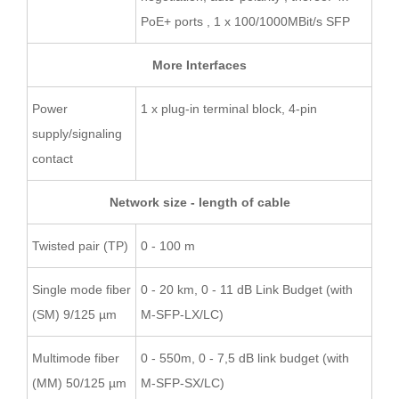
PoE+ ports , 1 x 100/1000MBit/s SFP
More Interfaces
Power
1 x plug-in terminal block, 4-pin
supply/signaling
contact
Network size - length of cable
Twisted pair (TP)
0 - 100 m
Single mode fiber
0 - 20 km, 0 - 11 dB Link Budget (with
(SM) 9/125 µm
M-SFP-LX/LC)
Multimode fiber
0 - 550m, 0 - 7,5 dB link budget (with
(MM) 50/125 µm
M-SFP-SX/LC)