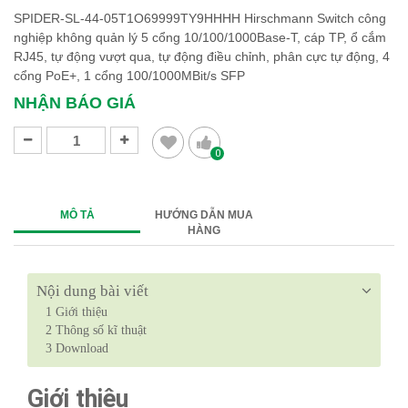
SPIDER-SL-44-05T1O69999TY9HHHH Hirschmann Switch công
nghiệp không quản lý 5 cổng 10/100/1000Base-T, cáp TP, ổ cắm
RJ45, tự động vượt qua, tự động điều chỉnh, phân cực tự động, 4
cổng PoE+, 1 cổng 100/1000MBit/s SFP
NHẬN BÁO GIÁ
0
MÔ TẢ
HƯỚNG DẪN MUA
HÀNG
Nội dung bài viết
1
Giới thiệu
2
Thông số kĩ thuật
3
Download
Giới thiệu