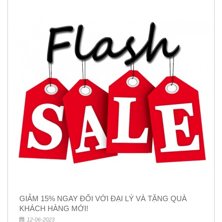
GIẢM 15% NGAY ĐỐI VỚI ĐẠI LÝ VÀ TẶNG QUÀ
KHÁCH HÀNG MỚI!
12-06-2023