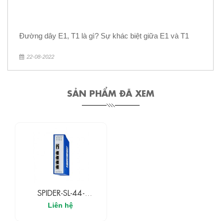
Đường dây E1, T1 là gì? Sự khác biệt giữa E1 và T1
22-08-2022
SẢN PHẨM ĐÃ XEM
SPIDER-SL-44-
05T1O69999TY9HHH
Liên hệ
H Hirschmann Switch