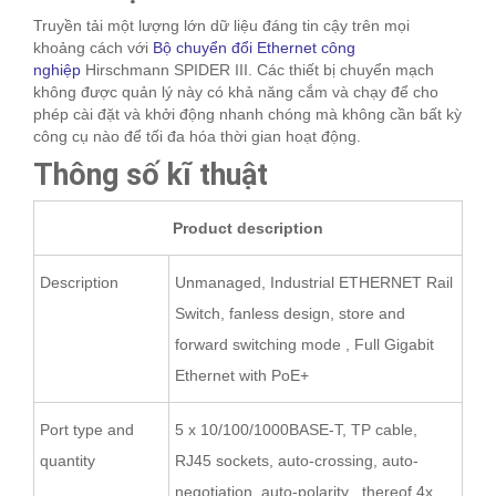
Truyền tải một lượng lớn dữ liệu đáng tin cậy trên mọi
khoảng cách với
Bộ chuyển đổi Ethernet công
nghiệp
Hirschmann SPIDER III. Các thiết bị chuyển mạch
không được quản lý này có khả năng cắm và chạy để cho
phép cài đặt và khởi động nhanh chóng mà không cần bất kỳ
công cụ nào để tối đa hóa thời gian hoạt động.
Thông số kĩ thuật
Product description
Description
Unmanaged, Industrial ETHERNET Rail
Switch, fanless design, store and
forward switching mode , Full Gigabit
Ethernet with PoE+
Port type and
5 x 10/100/1000BASE-T, TP cable,
quantity
RJ45 sockets, auto-crossing, auto-
negotiation, auto-polarity , thereof 4x