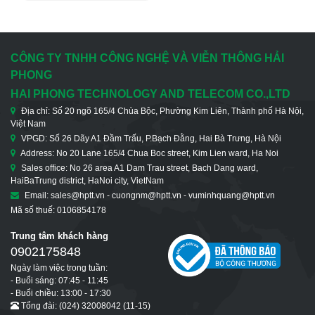
Công Nghiệp Không
Quản Lý 5 Cổng
10/100/1000Base-T
+ 1 Cổng
100/1000MBit/s SFP
CÔNG TY TNHH CÔNG NGHỆ VÀ VIỄN THÔNG HẢI
PHONG
HAI PHONG TECHNOLOGY AND TELECOM CO.,LTD
Địa chỉ: Số 20 ngõ 165/4 Chùa Bộc, Phường Kim Liên, Thành phố Hà Nội,
Việt Nam
VPGD: Số 26 Dãy A1 Đầm Trấu, P.Bạch Đằng, Hai Bà Trưng, Hà Nội
Address: No 20 Lane 165/4 Chua Boc street, Kim Lien ward, Ha Noi
Sales office: No 26 area A1 Dam Trau street, Bach Dang ward,
HaiBaTrung district, HaNoi city, VietNam
Email: sales@hptt.vn - cuongnm@hptt.vn - vuminhquang@hptt.vn
Mã số thuế: 0106854178
Trung tâm khách hàng
0902175848
Ngày làm việc trong tuần:
- Buổi sáng: 07:45 - 11:45
- Buổi chiều: 13:00 - 17:30
Tổng đài: (024) 32008042 (11-15)