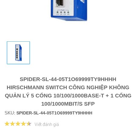
SPIDER-SL-44-05T1O69999TY9HHHH
HIRSCHMANN SWITCH CÔNG NGHIỆP KHÔNG
QUẢN LÝ 5 CỔNG 10/100/1000BASE-T + 1 CỔNG
100/1000MBIT/S SFP
SKU:
SPIDER-SL-44-05T1O69999TY9HHHH
Viết đánh giá