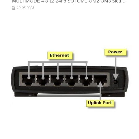
MULTIMODE 4-8-12-24Fo SỢI OM1-OM2-OM3 Siêu
Rẻ 5k
19-05-2023