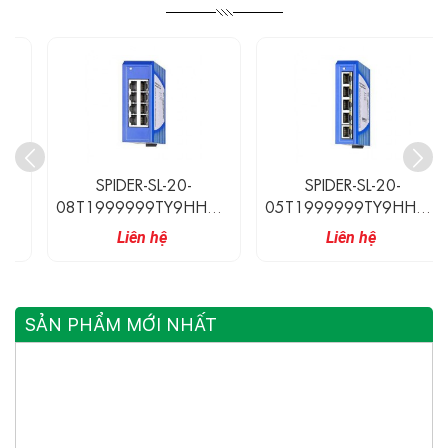
SPIDER-SL-20-
SPIDER-SL-20-
08T1999999TY9HHHH
05T1999999TY9HHHH
Hirschmann Switch Công
Hirschmann Switch Công
Liên hệ
Liên hệ
Nghiệp Không Quản Lý 8
Nghiệp Không Quản Lý 5
Cổng 10/100BASE-TX
Cổng 10/100BASE-TX
SẢN PHẨM MỚI NHẤT