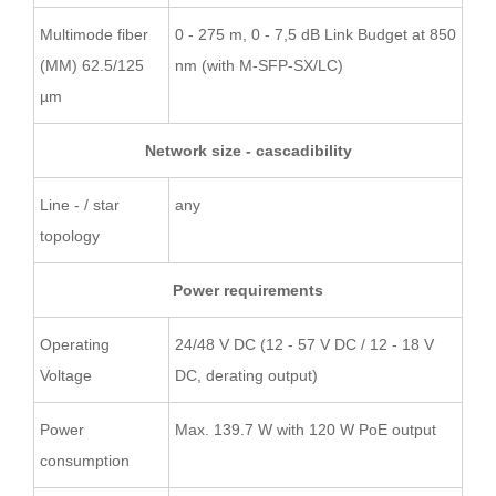
Multimode fiber
0 - 275 m, 0 - 7,5 dB Link Budget at 850
(MM) 62.5/125
nm (with M-SFP-SX/LC)
µm
Network size - cascadibility
Line - / star
any
topology
Power requirements
Operating
24/48 V DC (12 - 57 V DC / 12 - 18 V
Voltage
DC, derating output)
Power
Max. 139.7 W with 120 W PoE output
consumption