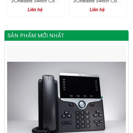
3Onedata Switch Công
3Onedata Switch Công
Nghiệp Không Quản Lý 4
Nghiệp Không Quản Lý 4
Liên hệ
Liên hệ
Cổng Ethernet POE
Cổng Ethernet POE
Gigabit, 1 Cổng SFP
Gigabit, 1 Cổng Quang
Gigabit
Gigabit
SẢN PHẨM MỚI NHẤT