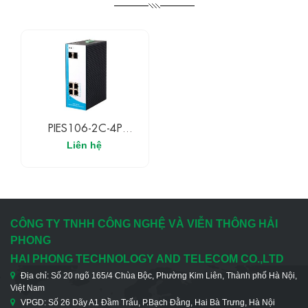
PIES106-2C-4P
UPCOM Switch POE
Liên hệ
Công Nghiệp Có Quản
Lí 4 Cổng Ethernet POE
10/100/1000M + 2
Cổng Quang Gigabit
SFP
CÔNG TY TNHH CÔNG NGHỆ VÀ VIỄN THÔNG HẢI
PHONG
HAI PHONG TECHNOLOGY AND TELECOM CO.,LTD
Địa chỉ: Số 20 ngõ 165/4 Chùa Bộc, Phường Kim Liên, Thành phố Hà Nội,
Việt Nam
VPGD: Số 26 Dãy A1 Đầm Trấu, P.Bạch Đằng, Hai Bà Trưng, Hà Nội