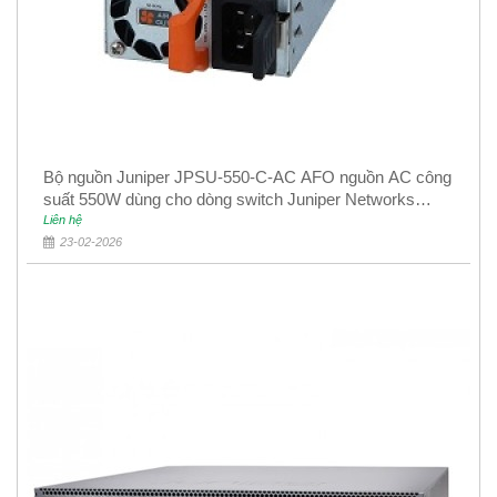
Bộ nguồn Juniper JPSU-550-C-AC AFO nguồn AC công
suất 550W dùng cho dòng switch Juniper Networks
EX4400
Liên hệ
23-02-2026