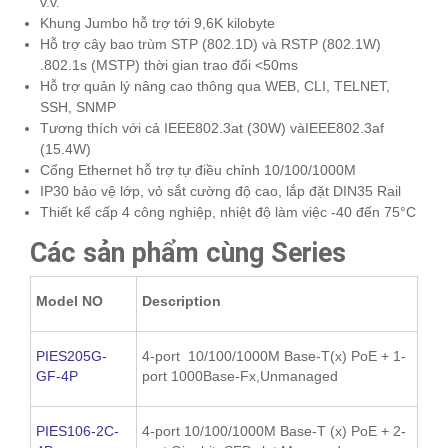
v.v.
Khung Jumbo hỗ trợ tới 9,6K kilobyte
Hỗ trợ cây bao trùm STP (802.1D) và RSTP (802.1W)
.802.1s (MSTP) thời gian trao đổi <50ms
Hỗ trợ quản lý nâng cao thông qua WEB, CLI, TELNET,
SSH, SNMP
Tương thích với cả IEEE802.3at (30W) vàIEEE802.3af
(15.4W)
Cổng Ethernet hỗ trợ tự điều chỉnh 10/100/1000M
IP30 bảo vệ lớp, vỏ sắt cường độ cao, lắp đặt DIN35 Rail
Thiết kế cấp 4 công nghiệp, nhiệt độ làm việc -40 đến 75°C
Các sản phẩm cùng Series
Model NO
Description
PIES205G-
4-port 10/100/1000M Base-T(x) PoE + 1-
GF-4P
port 1000Base-Fx,Unmanaged
PIES106-2C-
4-port 10/100/1000M Base-T (x) PoE + 2-