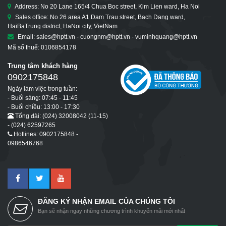
Address: No 20 Lane 165/4 Chua Boc street, Kim Lien ward, Ha Noi
Sales office: No 26 area A1 Dam Trau street, Bach Dang ward,
HaiBaTrung district, HaNoi city, VietNam
Email: sales@hptt.vn - cuongnm@hptt.vn - vuminhquang@hptt.vn
Mã số thuế: 0106854178
Trung tâm khách hàng
0902175848
Ngày làm việc trong tuần:
- Buổi sáng: 07:45 - 11:45
- Buổi chiều: 13:00 - 17:30
Tổng đài: (024) 32008042 (11-15)
- (024) 62597265
Hotlines: 0902175848 -
0986546768
ĐĂNG KÝ NHẬN EMAIL CỦA CHÚNG TÔI
Bạn sẽ nhận ngay những chương trình khuyến mãi mới nhất