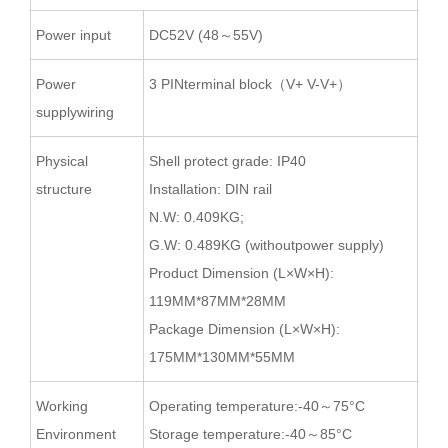
Power input
DC52V (48～55V)
Power
3 PINterminal block（V+ V-V+）
supplywiring
Physical
Shell protect grade: IP40
structure
Installation: DIN rail
N.W: 0.409KG;
G.W: 0.489KG (withoutpower supply)
Product Dimension (L×W×H):
119MM*87MM*28MM
Package Dimension (L×W×H):
175MM*130MM*55MM
Working
Operating temperature:-40～75°C
Environment
Storage temperature:-40～85°C