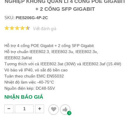
NGHIỆP KHÔNG QUẢN LÍ 4 CỔNG POE GIGABIT
+ 2 CỔNG SFP GIGABIT
SKU:
PIES206G-4P-2C
Viết đánh giá
Hỗ trợ 4 cổng POE Gigabit + 2 cổng SFP Gigabit
Hỗ trợ chuẩn IEEE802.3, IEEE802.3u, IEEE802.3x,
IEEE802.3af/at
Tương thích với cả IEEE802.3at (30W) và IEEE802.3af (15.4W)
Vỏ bảo vệ IP40, vỏ sắt độ bền cao
Tuân theo chuẩn EMC EN55032
Nhiệt độ làm việc -40-75°C
Nguồn điện kép: DC48-55V
NHẬN BÁO GIÁ
0