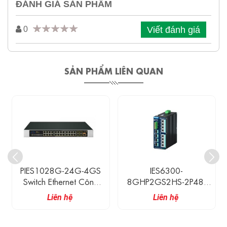
ĐÁNH GIÁ SẢN PHẨM
Viết đánh giá
0
SẢN PHẨM LIÊN QUAN
PIES1028G-24G-4GS
IES6300-
Switch Ethernet Công
8GHP2GS2HS-2P48-
Nghiệp Có Quản Lý 24
360W 3Onedata Switch
Liên hệ
Liên hệ
Cổng Ethernet Và 4
Công Nghiệp POE++ 12
Cổng TP/SFP Combo
Cổng Gigabit