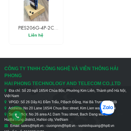
PIES206G-4P-2C
Upcom Switch POE
Liên hệ
Công Nghiệp Không
Quản Lí 4 Cổng POE
Gigabit + 2 Cổng SFP
Gigabit
CÔNG TY TNHH CÔNG NGHỆ VÀ VIỄN THÔNG HẢI
PHONG
HAI PHONG TECHNOLOGY AND TELECOM CO.,LTD
Địa chỉ: Số 20 ngõ 165/4 Chùa Bộc, Phường Kim Liên, Thành phố Hà Nội,
Việt Nam
VPGD: Số 26 Dãy A1 Đầm Trấu, P.Bạch Đằng, Hai Bà Trưng, Hà Nội
Address: No 20 Lane 165/4 Chua Boc street, Kim Lien ward, Ha Noi
Sales office: No 26 area A1 Dam Trau street, Bach Dang ward,
HaiBaTrung district, HaNoi city, VietNam
Email: sales@hptt.vn - cuongnm@hptt.vn - vuminhquang@hptt.vn