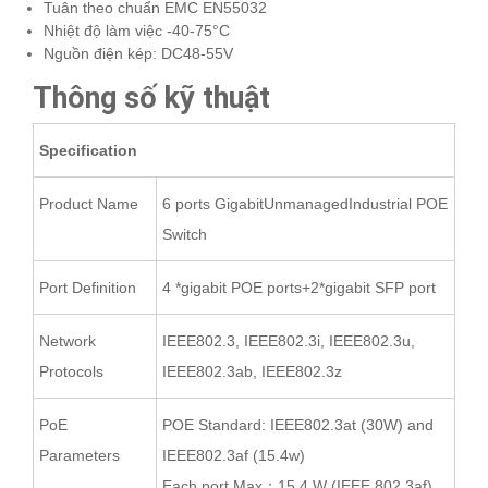
Tuân theo chuẩn EMC EN55032
Nhiệt độ làm việc -40-75°C
Nguồn điện kép: DC48-55V
Thông số kỹ thuật
Specification
Product Name
6 ports GigabitUnmanagedIndustrial POE
Switch
Port Definition
4 *gigabit POE ports+2*gigabit SFP port
Network
IEEE802.3, IEEE802.3i, IEEE802.3u,
Protocols
IEEE802.3ab, IEEE802.3z
PoE
POE Standard: IEEE802.3at (30W) and
Parameters
IEEE802.3af (15.4w)
Each port Max：15.4 W (IEEE 802.3af)