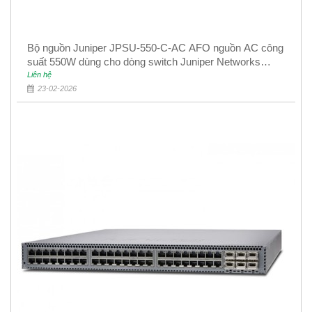
Bộ nguồn Juniper JPSU-550-C-AC AFO nguồn AC công
suất 550W dùng cho dòng switch Juniper Networks
EX4400
Liên hệ
23-02-2026