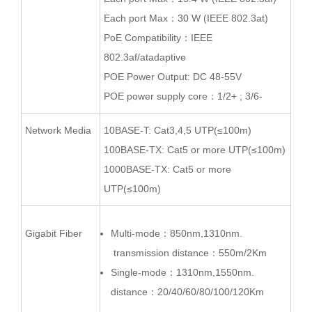
Each port Max：30 W (IEEE 802.3at)
PoE Compatibility：IEEE
802.3af/atadaptive
POE Power Output: DC 48-55V
POE power supply core：1/2+ ; 3/6-
Network Media
10BASE-T: Cat3,4,5 UTP(≤100m)
100BASE-TX: Cat5 or more UTP(≤100m)
1000BASE-TX: Cat5 or more
UTP(≤100m)
Gigabit Fiber
Multi-mode：850nm,1310nm.
transmission distance：550m/2Km
Single-mode：1310nm,1550nm.
distance：20/40/60/80/100/120Km