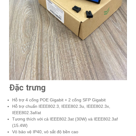
Đặc trưng
Hỗ trợ 4 cổng POE Gigabit + 2 cổng SFP Gigabit
Hỗ trợ chuẩn IEEE802.3, IEEE802.3u, IEEE802.3x,
IEEE802.3af/at
Tương thích với cả IEEE802.3at (30W) và IEEE802.3af
(15.4W)
Vỏ bảo vệ IP40, vỏ sắt độ bền cao