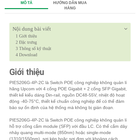
MÔ TẢ
HƯỚNG DẪN MUA
HÀNG
Nội dung bài viết
1
Giới thiệu
2
Đặc trưng
3
Thông số kỹ thuật
4
Download
Giới thiệu
PIES206G-4P-2C là Switch POE công nghiệp không quản lí
hãng Upcom với 4 cổng POE Gigabit + 2 cổng SFP Gigabit,
thiết kế kiểu dáng Din-rail, nguồn DC48-55V, nhiệt độ hoạt
động -40-75°C,
thiết kế chuẩn công nghiệp để có thể đảm 
bảo sự ổn định của hệ thống mà không bị gián đoạn.
PIES206G-4P-2C 
là Switch POE công nghiệp không quản lí
hỗ trợ cổng cắm module
 (SFP) với đầu LC. Có thể cắm dây 
nhảy quang multi-mode (850nm) hoặc single-mode 
(1310/1550nm), sợi kép hoặc sợi đơn với khoảng cách 