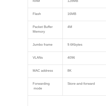
RAM
128MB
Flash
16MB
Packet Buffer
4M
Memory
Jumbo frame
9.6Kbytes
VLANs
4096
MAC address
8K
Forwarding
Store-and-forward
mode