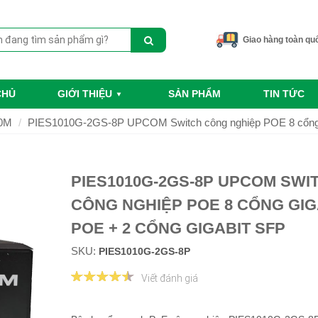
Giao hàng toàn qu
CHỦ
GIỚI THIỆU
SẢN PHẨM
TIN TỨC
00M
PIES1010G-2GS-8P UPCOM Switch công nghiệp POE 8 cổng G
PIES1010G-2GS-8P UPCOM SWI
CÔNG NGHIỆP POE 8 CỔNG GIG
POE + 2 CỔNG GIGABIT SFP
SKU:
PIES1010G-2GS-8P
Viết đánh giá