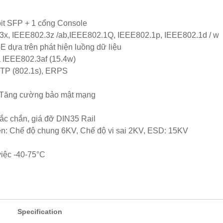
bit SFP + 1 cổng Console
3x, IEEE802.3z /ab,IEEE802.1Q, IEEE802.1p, IEEE802.1d / w
 dựa trên phát hiện luồng dữ liệu
 IEEE802.3af (15.4w)
STP (802.1s), ERPS
 Tăng cường bảo mật mạng
hắc chắn, giá đỡ DIN35 Rail
yền: Chế độ chung 6KV, Chế độ vi sai 2KV, ESD: 15KV
việc -40-75°C
Specification