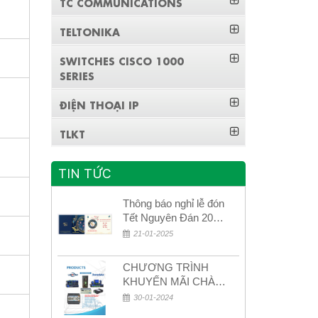
TC COMMUNICATIONS
TELTONIKA
SWITCHES CISCO 1000
SERIES
ĐIỆN THOẠI IP
TLKT
TIN TỨC
Thông báo nghỉ lễ đón
Tết Nguyên Đán 2026
– Xuân Bính Ngọ!
21-01-2025
CHƯƠNG TRÌNH
KHUYẾN MÃI CHÀO
MỪNG NĂM MỚI
30-01-2024
2024