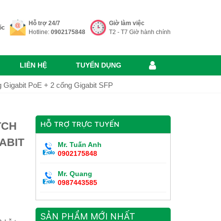
Hỗ trợ 24/7
Giờ làm việc
ốc
Hotline:
0902175848
T2 - T7 Giờ hành chính
LIÊN HỆ
TUYỂN DỤNG
igabit PoE + 2 cổng Gigabit SFP
TCH
HỖ TRỢ TRỰC TUYẾN
ABIT
Mr. Tuấn Anh
0902175848
Mr. Quang
0987443585
SẢN PHẨM MỚI NHẤT