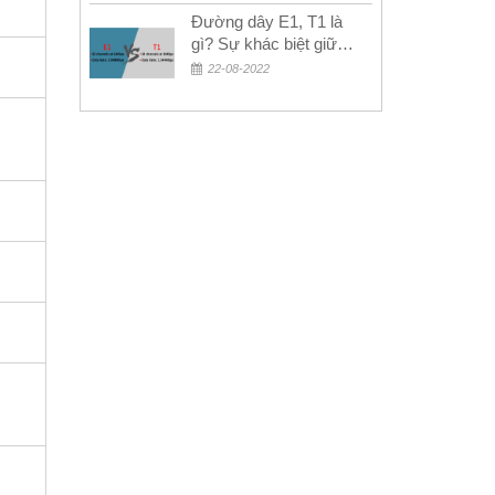
Đường dây E1, T1 là
gì? Sự khác biệt giữa
E1 và T1
22-08-2022