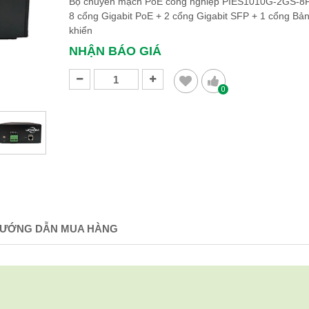
Bộ chuyển mạch PoE công nghiệp PIES1010G-2GS-8P,
8 cổng Gigabit PoE + 2 cổng Gigabit SFP + 1 cổng Bản
khiển
NHẬN BÁO GIÁ
0
ƯỚNG DẪN MUA HÀNG