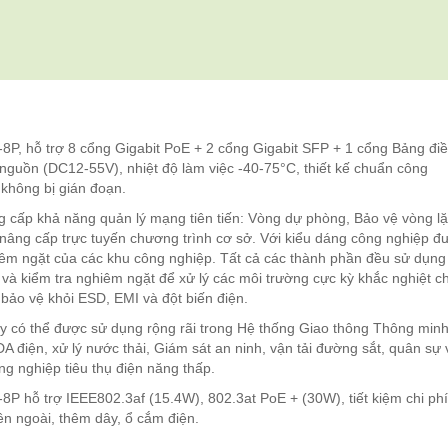
, hỗ trợ 8 cổng Gigabit PoE + 2 cổng Gigabit SFP + 1 cổng Bảng đi
 nguồn (DC12-55V), nhiệt độ làm việc -40-75°C, thiết kế chuẩn công
không bị gián đoạn.
g cấp khả năng quản lý mạng tiên tiến: Vòng dự phòng, Bảo vệ vòng lặ
nâng cấp trực tuyến chương trình cơ sở. Với kiểu dáng công nghiệp đ
iêm ngặt của các khu công nghiệp. Tất cả các thành phần đều sử dụng 
 và kiểm tra nghiêm ngặt để xử lý các môi trường cực kỳ khắc nghiệt c
 bảo vệ khỏi ESD, EMI và đột biến điện.
 có thể được sử dụng rộng rãi trong Hệ thống Giao thông Thông minh
 điện, xử lý nước thải, Giám sát an ninh, vận tải đường sắt, quân sự 
g nghiệp tiêu thụ điện năng thấp.
hỗ trợ IEEE802.3af (15.4W), 802.3at PoE + (30W), tiết kiệm chi phí
ên ngoài, thêm dây, ổ cắm điện.