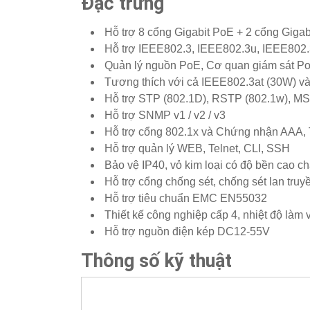
Đặc trưng
Hỗ trợ 8 cổng Gigabit PoE + 2 cổng Giga
Hỗ trợ IEEE802.3, IEEE802.3u, IEEE802.
Quản lý nguồn PoE, Cơ quan giám sát PoE
Tương thích với cả IEEE802.3at (30W) và
Hỗ trợ STP (802.1D), RSTP (802.1w), M
Hỗ trợ SNMP v1 / v2 / v3
Hỗ trợ cổng 802.1x và Chứng nhận AAA,
Hỗ trợ quản lý WEB, Telnet, CLI, SSH
Bảo vệ IP40, vỏ kim loại có độ bền cao c
Hỗ trợ cổng chống sét, chống sét lan tru
Hỗ trợ tiêu chuẩn EMC EN55032
Thiết kế công nghiệp cấp 4, nhiệt độ làm 
Hỗ trợ nguồn điện kép DC12-55V
Thông số kỹ thuật