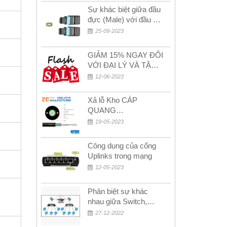
Sự khác biệt giữa đầu
đực (Male) với đầu cái
(Female) trong bộ đầu
25-09-2023
nối MPO
GIẢM 15% NGAY ĐỐI
VỚI ĐẠI LÝ VÀ TẶNG
QUÀ KHÁCH HÀNG
12-06-2023
MỚI!
Xả lỗ Kho CÁP
QUANG
MULTIMODE CÁP
19-05-2023
QUANG
MULTIMODE 4-8-12-
Công dụng của cổng
24Fo SỢI OM1-OM2-
Uplinks trong mạng
OM3 Siêu Rẻ 5k
12-05-2023
Phân biệt sự khác
nhau giữa Switch,
Router và Hub
27-12-2022