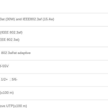
at (30W) and IEEE802.3af (15.4w)
IEEE 802.3af)
EE 802.3at)
802.3af/at adaptive
8-55V
1/2+ ; 3/6-
(≤100 m)
bove UTP(≤100 m)