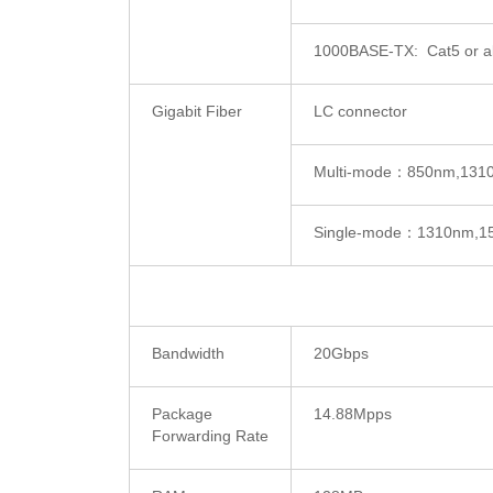
1000BASE-TX: Cat5 or 
Gigabit Fiber
LC connector
Multi-mode：850nm,131
Single-mode：1310nm,15
Bandwidth
20Gbps
Package
14.88Mpps
Forwarding Rate