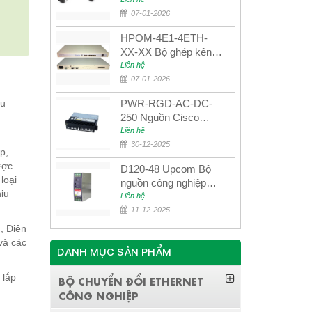
UPCOM MWS-12-45-
80AD/MWS-12-54-
07-01-2026
80BD
HPOM-4E1-4ETH-
XX-XX Bộ ghép kênh
quang quản lý SDH
Liên hệ
4E1+4ETH+RS232
07-01-2026
ều
PWR-RGD-AC-DC-
250 Nguồn Cisco
Industrial 250W
Liên hệ
PoE/PoE+
30-12-2025
p,
ược
D120-48 Upcom Bộ
loại
nguồn công nghiệp
hịu
đầu ra đơn 120W
Liên hệ
48VDC
11-12-2025
, Điện
và các
DANH MỤC SẢN PHẨM
 lắp
BỘ CHUYỂN ĐỔI ETHERNET
CÔNG NGHIỆP