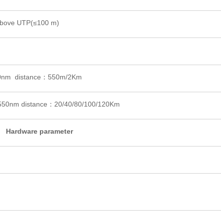
above UTP(≤100 m)
0nm distance：550m/2Km
50nm distance：20/40/80/100/120Km
Hardware parameter