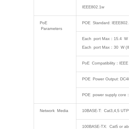
IEEE802.1w
PoE
POE Standard: IEEE802.3
Parameters
Each port Max：15.4 W (
Each port Max：30 W (IE
PoE Compatibility：IEEE 
POE Power Output: DC4
POE power supply core：
Network Media
10BASE-T: Cat3,4,5 UTP
100BASE-TX: Cat5 or a