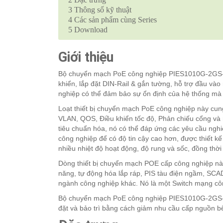
3
Thông số kỹ thuật
4
Các sản phẩm cùng Series
5
Download
Giới thiệu
Bộ chuyển mạch PoE công nghiệp PIES1010G-2GS-8P
khiển, lắp đặt DIN-Rail & gắn tường, hỗ trợ đầu vào
nghiệp có thể đảm bảo sự ổn định của hệ thống mà 
Loạt thiết bị chuyển mạch PoE công nghiệp này cun
VLAN, QOS, Điều khiển tốc độ, Phản chiếu cổng và 
tiêu chuẩn hóa, nó có thể đáp ứng các yêu cầu ngh
công nghiệp để có độ tin cậy cao hơn, được thiết kế
nhiều nhiệt độ hoạt động, độ rung và sốc, đồng thời
Dòng thiết bị chuyển mạch POE cấp công nghiệp này
năng, tự động hóa lắp ráp, PIS tàu điện ngầm, SCADA
ngành công nghiệp khác. Nó là một Switch mạng côn
Bộ chuyển mạch PoE công nghiệp PIES1010G-2GS-8P 
đặt và bảo trì bằng cách giảm nhu cầu cấp nguồn b