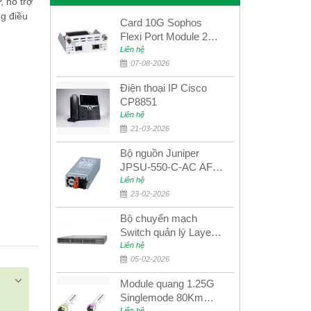
 hỗ trợ
g điều
Card 10G Sophos
Flexi Port Module 2
port 10GbE SFP+
Liên hệ
SGMOD2F2PUR
07-08-2026
2port 10GbE SFP+
Điện thoại IP Cisco
CP8851
Liên hệ
21-03-2026
Bộ nguồn Juniper
JPSU-550-C-AC AFO
nguồn AC công suất
Liên hệ
550W dùng cho dòng
23-02-2026
switch Juniper
Bộ chuyển mạch
Networks EX4400
Switch quản lý Layer 3
Juniper QFX5100-48S
Liên hệ
05-02-2026
Module quang 1.25G
Singlemode 80Km
Liên hệ