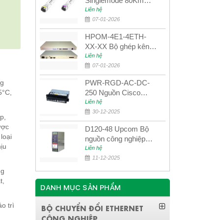
Singlemode 80Km
UPCOM MWS-12-45-
Liên hệ
80AD/MWS-12-54-
07-01-2026
80BD
HPOM-4E1-4ETH-
XX-XX Bộ ghép kênh
quang quản lý SDH
Liên hệ
4E1+4ETH+RS232
07-01-2026
ng
PWR-RGD-AC-DC-
5°C,
250 Nguồn Cisco
Industrial 250W
Liên hệ
PoE/PoE+
30-12-2025
p,
ược
D120-48 Upcom Bộ
loại
nguồn công nghiệp
hịu
đầu ra đơn 120W
Liên hệ
48VDC
11-12-2025
ng
t,
DANH MỤC SẢN PHẨM
o trì
BỘ CHUYỂN ĐỔI ETHERNET
CÔNG NGHIỆP