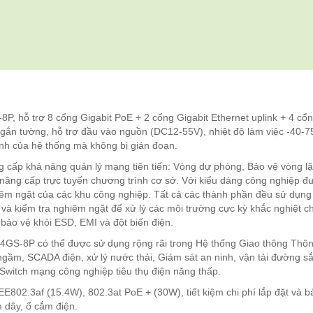
 hỗ trợ 8 cổng Gigabit PoE + 2 cổng Gigabit Ethernet uplink + 4 cổ
& gắn tường, hỗ trợ đầu vào nguồn (DC12-55V), nhiệt độ làm việc -40-7
ịnh của hệ thống mà không bị gián đoạn.
g cấp khả năng quản lý mạng tiên tiến: Vòng dự phòng, Bảo vệ vòng lặ
nâng cấp trực tuyến chương trình cơ sở. Với kiểu dáng công nghiệp đ
iêm ngặt của các khu công nghiệp. Tất cả các thành phần đều sử dụng 
 và kiểm tra nghiêm ngặt để xử lý các môi trường cực kỳ khắc nghiệt c
 bảo vệ khỏi ESD, EMI và đột biến điện.
S-8P có thể được sử dụng rộng rãi trong Hệ thống Giao thông Thô
ngầm, SCADA điện, xử lý nước thải, Giám sát an ninh, vận tải đường sắ
Switch mạng công nghiệp tiêu thụ điện năng thấp.
2.3af (15.4W), 802.3at PoE + (30W), tiết kiệm chi phí lắp đặt và bả
 dây, ổ cắm điện.