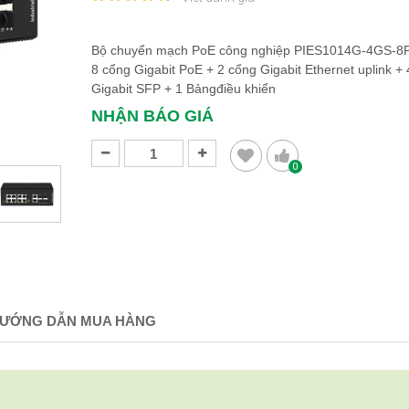
Bộ chuyển mạch PoE công nghiệp PIES1014G-4GS-8P,
8 cổng Gigabit PoE + 2 cổng Gigabit Ethernet uplink +
Gigabit SFP + 1 Bảngđiều khiển
NHẬN BÁO GIÁ
0
ƯỚNG DẪN MUA HÀNG