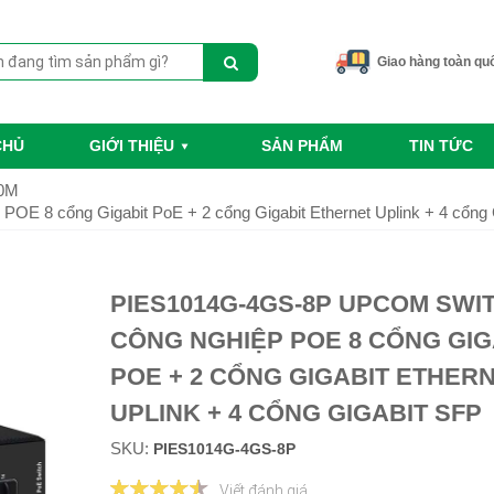
Giao hàng toàn qu
CHỦ
GIỚI THIỆU
SẢN PHẨM
TIN TỨC
00M
 8 cổng Gigabit PoE + 2 cổng Gigabit Ethernet Uplink + 4 cổng 
PIES1014G-4GS-8P UPCOM SWI
CÔNG NGHIỆP POE 8 CỔNG GIG
POE + 2 CỔNG GIGABIT ETHER
UPLINK + 4 CỔNG GIGABIT SFP
SKU:
PIES1014G-4GS-8P
Viết đánh giá