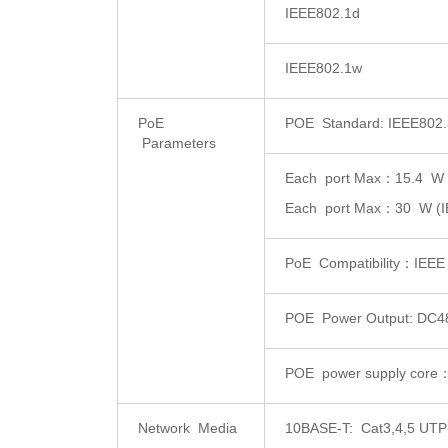
IEEE802.1d
IEEE802.1w
PoE
POE Standard: IEEE802.3
Parameters
Each port Max：15.4 W (
Each port Max：30 W (IE
PoE Compatibility：IEEE 
POE Power Output: DC4
POE power supply core：
Network Media
10BASE-T: Cat3,4,5 UTP