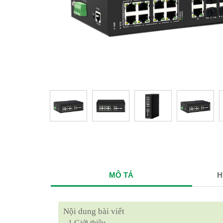
MÔ TẢ
H
Nội dung bài viết
1
Giới thiệu