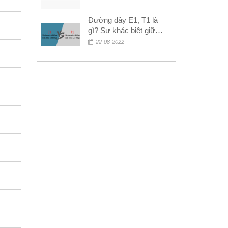
Đường dây E1, T1 là
gì? Sự khác biệt giữa
E1 và T1
22-08-2022