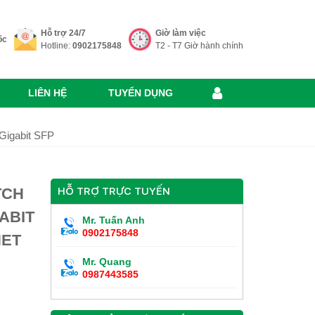
Hỗ trợ 24/7
Giờ làm việc
ốc
Hotline:
0902175848
T2 - T7 Giờ hành chính
LIÊN HỆ
TUYỂN DỤNG
Gigabit SFP
TCH
HỖ TRỢ TRỰC TUYẾN
ABIT
Mr. Tuấn Anh
0902175848
NET
Mr. Quang
0987443585