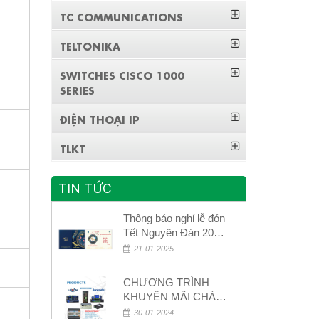
TC COMMUNICATIONS
TELTONIKA
SWITCHES CISCO 1000
SERIES
ĐIỆN THOẠI IP
TLKT
TIN TỨC
Thông báo nghỉ lễ đón
Tết Nguyên Đán 2026
– Xuân Bính Ngọ!
21-01-2025
CHƯƠNG TRÌNH
KHUYẾN MÃI CHÀO
MỪNG NĂM MỚI
30-01-2024