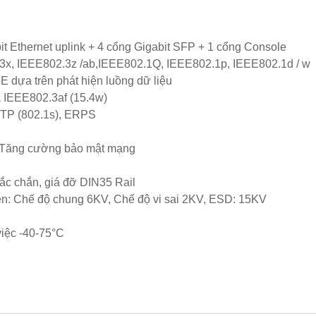
it Ethernet uplink + 4 cổng Gigabit SFP + 1 cổng Console
3x, IEEE802.3z /ab,IEEE802.1Q, IEEE802.1p, IEEE802.1d / w
 dựa trên phát hiện luồng dữ liệu
 IEEE802.3af (15.4w)
STP (802.1s), ERPS
 Tăng cường bảo mật mạng
hắc chắn, giá đỡ DIN35 Rail
yền: Chế độ chung 6KV, Chế độ vi sai 2KV, ESD: 15KV
việc -40-75°C