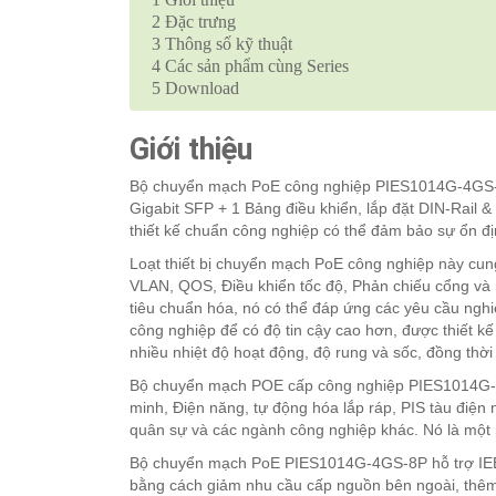
2
Đặc trưng
3
Thông số kỹ thuật
4
Các sản phẩm cùng Series
5
Download
Giới thiệu
Bộ chuyển mạch PoE công nghiệp PIES1014G-4GS-8P,
Gigabit SFP + 1 Bảng điều khiển, lắp đặt DIN-Rail 
thiết kế chuẩn công nghiệp có thể đảm bảo sự ổn đ
Loạt thiết bị chuyển mạch PoE công nghiệp này cun
VLAN, QOS, Điều khiển tốc độ, Phản chiếu cổng và 
tiêu chuẩn hóa, nó có thể đáp ứng các yêu cầu ngh
công nghiệp để có độ tin cậy cao hơn, được thiết kế
nhiều nhiệt độ hoạt động, độ rung và sốc, đồng thời
Bộ chuyển mạch POE cấp công nghiệp PIES1014G-4G
minh, Điện năng, tự động hóa lắp ráp, PIS tàu điện 
quân sự và các ngành công nghiệp khác. Nó là một 
Bộ chuyển mạch PoE PIES1014G-4GS-8P hỗ trợ IEEE80
bằng cách giảm nhu cầu cấp nguồn bên ngoài, thêm