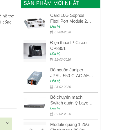
SẢN PHẨM MỚI NHẤT
Card 10G Sophos
 hỗ trợ
Flexi Port Module 2
 4 cổng
port 10GbE SFP+
Liên hệ
SGMOD2F2PUR
07-08-2026
2port 10GbE SFP+
Điện thoại IP Cisco
CP8851
Liên hệ
21-03-2026
Bộ nguồn Juniper
JPSU-550-C-AC AFO
nguồn AC công suất
Liên hệ
550W dùng cho dòng
23-02-2026
switch Juniper
Bộ chuyển mạch
Networks EX4400
Switch quản lý Layer 3
Juniper QFX5100-48S
Liên hệ
05-02-2026
Module quang 1.25G