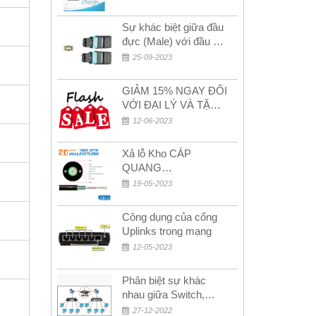
2024
Sự khác biệt giữa đầu
đực (Male) với đầu cái
(Female) trong bộ đầu
25-09-2023
nối MPO
GIẢM 15% NGAY ĐỐI
VỚI ĐẠI LÝ VÀ TẶNG
QUÀ KHÁCH HÀNG
12-06-2023
MỚI!
Xả lỗ Kho CÁP
QUANG
MULTIMODE CÁP
19-05-2023
QUANG
MULTIMODE 4-8-12-
Công dụng của cổng
24Fo SỢI OM1-OM2-
Uplinks trong mạng
OM3 Siêu Rẻ 5k
12-05-2023
Phân biệt sự khác
nhau giữa Switch,
Router và Hub
27-12-2022