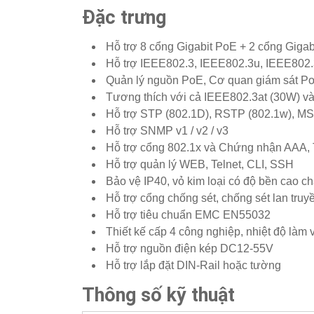
Đặc trưng
Hỗ trợ 8 cổng Gigabit PoE + 2 cổng Gigab
Hỗ trợ IEEE802.3, IEEE802.3u, IEEE802.
Quản lý nguồn PoE, Cơ quan giám sát PoE
Tương thích với cả IEEE802.3at (30W) và
Hỗ trợ STP (802.1D), RSTP (802.1w), M
Hỗ trợ SNMP v1 / v2 / v3
Hỗ trợ cổng 802.1x và Chứng nhận AAA,
Hỗ trợ quản lý WEB, Telnet, CLI, SSH
Bảo vệ IP40, vỏ kim loại có độ bền cao c
Hỗ trợ cổng chống sét, chống sét lan tru
Hỗ trợ tiêu chuẩn EMC EN55032
Thiết kế cấp 4 công nghiệp, nhiệt độ làm 
Hỗ trợ nguồn điện kép DC12-55V
Hỗ trợ lắp đặt DIN-Rail hoặc tường
Thông số kỹ thuật