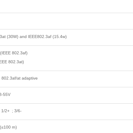
at (30W) and IEEE802.3af (15.4w)
IEEE 802.3af)
EE 802.3at)
802.3af/at adaptive
8-55V
1/2+ ; 3/6-
(≤100 m)