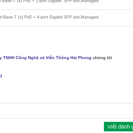
 Base-T (x) PoE + 2-port Gigabit SFP slot,Managed
 Base-T (x) PoE + 4-port Gigabit SFP slot,Managed
y TNHH Công Nghệ và Viễn Thông Hải Phong
chúng tôi
M
Viết đánh 