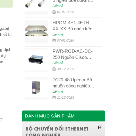
Singlemode 80Km
UPCOM MWS-12-45-
Liên hệ
80AD/MWS-12-54-
07-01-2026
80BD
HPOM-4E1-4ETH-
gabit
XX-XX Bộ ghép kênh
iết bị
quang quản lý SDH
Liên hệ
4E1+4ETH+RS232
07-01-2026
g dịch
PWR-RGD-AC-DC-
n dự
250 Nguồn Cisco
ần
Industrial 250W
Liên hệ
PoE/PoE+
30-12-2025
D120-48 Upcom Bộ
nguồn công nghiệp
đầu ra đơn 120W
Liên hệ
48VDC
11-12-2025
DANH MỤC SẢN PHẨM
CP
BỘ CHUYỂN ĐỔI ETHERNET
CÔNG NGHIỆP