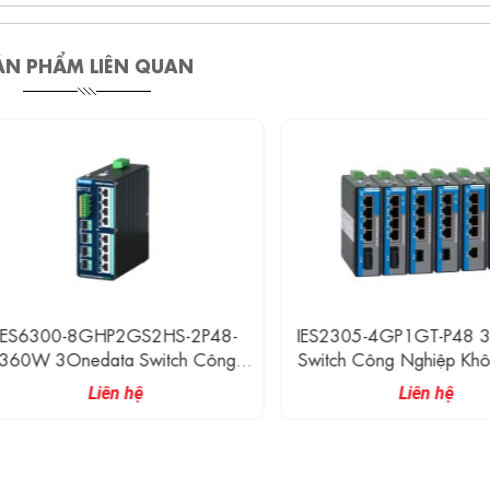
ẢN PHẨM LIÊN QUAN
6300-8GHP2GS2HS-2P48-
IES2305-4GP1GT-P48 3On
W 3Onedata Switch Công
Switch Công Nghiệp Không
ệp POE++ 12 Cổng Gigabit
Lý 4 Cổng Ethernet POE Giga
Liên hệ
Liên hệ
Cổng Ethernet Gigabit