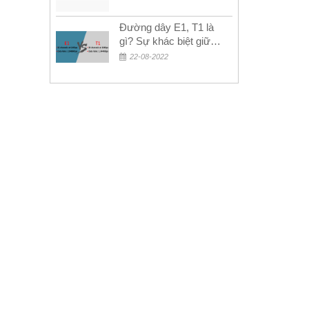
Đường dây E1, T1 là
gì? Sự khác biệt giữa
E1 và T1
22-08-2022