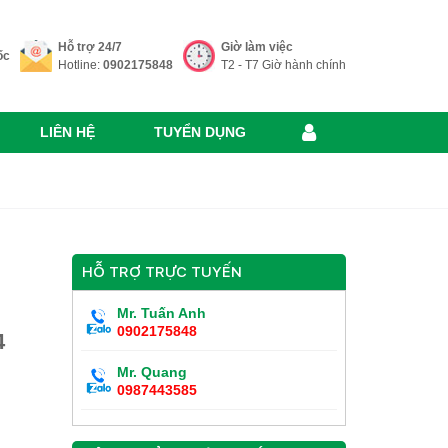
Hỗ trợ 24/7
Giờ làm việc
ốc
Hotline:
0902175848
T2 - T7 Giờ hành chính
LIÊN HỆ
TUYỂN DỤNG
H
HỖ TRỢ TRỰC TUYẾN
Mr. Tuấn Anh
0902175848
4
Mr. Quang
0987443585