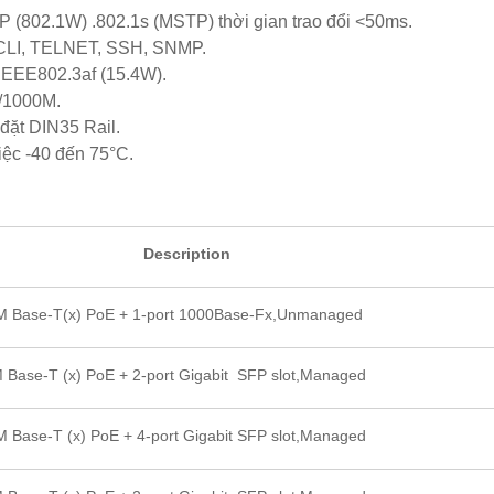
 (802.1W) .802.1s (MSTP) thời gian trao đổi <50ms.
 CLI, TELNET, SSH, SNMP.
IEEE802.3af (15.4W).
0/1000M.
 đặt DIN35 Rail.
iệc -40 đến 75°C.
Description
M Base-T(x) PoE + 1-port 1000Base-Fx,Unmanaged
 Base-T (x) PoE + 2-port Gigabit SFP slot,Managed
 Base-T (x) PoE + 4-port Gigabit SFP slot,Managed