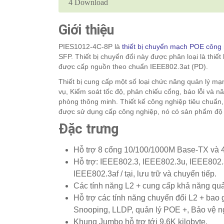
4
Download
Giới thiệu
PIES1012-4C-8P là
thiết bị chuyển mạch POE công
SFP. Thiết bị chuyển đổi này được phân loại là thiế
được cấp nguồn theo chuẩn IEEE802.3at (PD).
Thiết bị cung cấp một số loại chức năng quản lý mạ
vụ, Kiểm soát tốc độ, phản chiếu cổng, báo lỗi và 
phòng thông minh. Thiết kế công nghiệp tiêu chuẩn
được sử dụng cấp công nghiệp, nó có sản phẩm độ t
Đặc trưng
Hỗ trợ 8 cổng 10/100/1000M Base-TX và 4
Hỗ trợ: IEEE802.3, IEEE802.3u, IEEE802
IEEE802.3af / tại, lưu trữ và chuyển tiếp.
Các tính năng L2 + cung cấp khả năng quản
Hỗ trợ các tính năng chuyển đổi L2 + bao
Snooping, LLDP, quản lý POE +, Bảo vệ ngu
Khung Jumbo hỗ trợ tới 9,6K kilobyte.