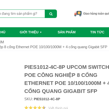
Giao hàng toàn qu
CHỦ
GIỚI THIỆU
SẢN PHẨM
TIN TỨC
00M
 8 cổng Ethernet POE 10/100/1000M + 4 cổng quang Gigabit SFP
PIES1012-4C-8P UPCOM SWITC
POE CÔNG NGHIỆP 8 CỔNG
ETHERNET POE 10/100/1000M + 
CỔNG QUANG GIGABIT SFP
SKU:
PIES1012-4C-8P
Viết đánh giá