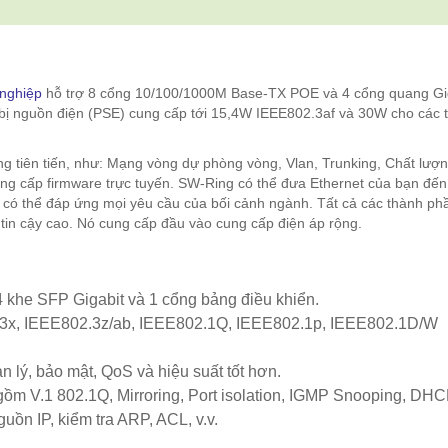
 nghiệp
hỗ trợ 8 cổng 10/100/1000M Base-TX POE và 4 cổng quang Gi
t bị nguồn điện (PSE) cung cấp tới 15,4W IEEE802.3af và 30W cho các th
ng tiên tiến, như: Mạng vòng dự phòng vòng, Vlan, Trunking, Chất lượn
nâng cấp firmware trực tuyến. SW-Ring có thể đưa Ethernet của bạn đế
, có thể đáp ứng mọi yêu cầu của bối cảnh ngành. Tất cả các thành ph
in cậy cao. Nó cung cấp đầu vào cung cấp điện áp rộng.
 khe SFP Gigabit và 1 cổng bảng điều khiển.
.3x, IEEE802.3z/ab, IEEE802.1Q, IEEE802.1p, IEEE802.1D/W
 lý, bảo mật, QoS và hiệu suất tốt hơn.
 gồm V.1 802.1Q, Mirroring, Port isolation, IGMP Snooping, DH
ồn IP, kiểm tra ARP, ACL, v.v.