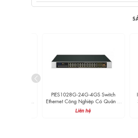
S
P UPCOM
PIES1028G-24G-4GS Switch
IES
POE 8 Cổng
Ethernet Công Nghiệp Có Quản Lý
360
Gigabit SFP
24 Cổng Ethernet Và 4 Cổng
Nghi
Liên hệ
TP/SFP Combo