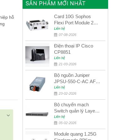
SẢN PHẨM MỚI NHẤT
Card 10G Sophos
hiệp hỗ
Flexi Port Module 2
ang
port 10GbE SFP+
Liên hệ
SGMOD2F2PUR
07-08-2026
2port 10GbE SFP+
Điện thoại IP Cisco
CP8851
Liên hệ
21-03-2026
Bộ nguồn Juniper
JPSU-550-C-AC AFO
nguồn AC công suất
Liên hệ
550W dùng cho dòng
23-02-2026
switch Juniper
Bộ chuyển mạch
Networks EX4400
Switch quản lý Layer 3
Juniper QFX5100-48S
Liên hệ
05-02-2026
Module quang 1.25G