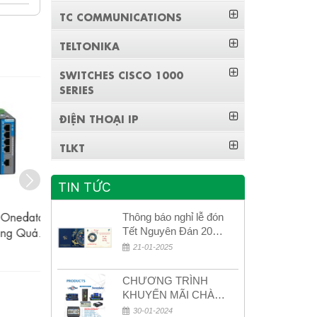
TC COMMUNICATIONS
TELTONIKA
SWITCHES CISCO 1000
SERIES
ĐIỆN THOẠI IP
TLKT
TIN TỨC
edata
IES2305-4GP1GS-P48 3Onedata
IES2305-4
Thông báo nghỉ lễ đón
 Quản
Switch Công Nghiệp Không Quản
Switch Côn
Tết Nguyên Đán 2026
– Xuân Bính Ngọ!
bit, 1
Lý 4 Cổng Ethernet POE Gigabit, 1
Lý 4 Cổng E
21-01-2025
Liên hệ
Cổng SFP Gigabit
Cổng
CHƯƠNG TRÌNH
KHUYẾN MÃI CHÀO
MỪNG NĂM MỚI
30-01-2024