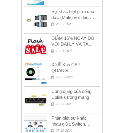
2024
Sự khác biệt giữa đầu
đực (Male) với đầu cái
(Female) trong bộ đầu
25-09-2023
nối MPO
GIẢM 15% NGAY ĐỐI
VỚI ĐẠI LÝ VÀ TẶNG
QUÀ KHÁCH HÀNG
12-06-2023
MỚI!
Xả lỗ Kho CÁP
QUANG
MULTIMODE CÁP
19-05-2023
QUANG
MULTIMODE 4-8-12-
Công dụng của cổng
24Fo SỢI OM1-OM2-
Uplinks trong mạng
OM3 Siêu Rẻ 5k
12-05-2023
Phân biệt sự khác
nhau giữa Switch,
Router và Hub
27-12-2022