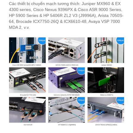
Các thiết bị chuyển mạch tương thích: Juniper MX960 & EX
4300 series, Cisco Nexus 9396PX & Cisco ASR 9000 Series,
HP 5900 Series & HP 5406R ZL2 V3 (J9996A), Arista 7050S-
64, Brocade ICX7750-26Q & ICX6610-48, Avaya VSP 7000
MDA 2, v.v.