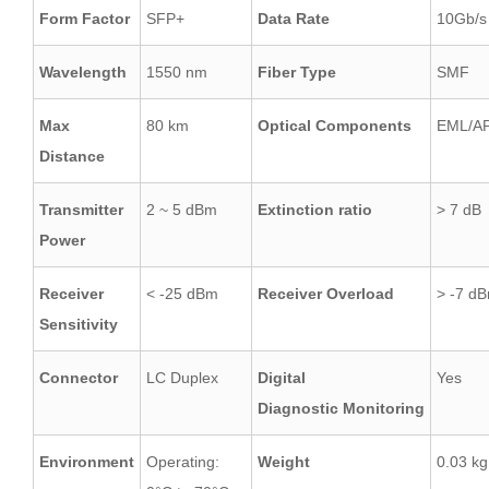
Form Factor
SFP+
Data Rate
10Gb/s
Wavelength
1550 nm
Fiber Type
SMF
Max
80 km
Optical Components
EML/A
Distance
Transmitter
2 ~ 5 dBm
Extinction ratio
> 7 dB
Power
Receiver
< -25 dBm
Receiver Overload
> -7 d
Sensitivity
Connector
LC Duplex
Digital
Yes
Diagnostic Monitoring
Environment
Operating:
Weight
0.03 kg