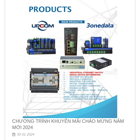
CHƯƠNG TRÌNH KHUYẾN MÃI CHÀO MỪNG NĂM
MỚI 2024
30-01-2024