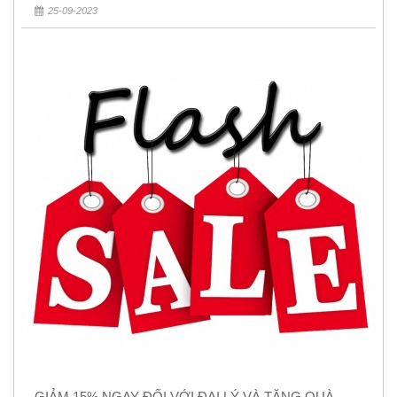
25-09-2023
GIẢM 15% NGAY ĐỐI VỚI ĐẠI LÝ VÀ TẶNG QUÀ