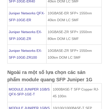
SFP-10GE-ER40
40km DOM LC SMF
Juniper Networks QFX-
10GBASE-ER SFP+ 1550nm
SFP-10GE-ER
40km DOM LC SMF
Juniper Networks EX-
10GBASE-ZR SFP+ 1550nm
SFP-10GE-ZR
80km DOM LC SMF
Juniper Networks EX-
10GBASE-ZR SFP+ 1550nm
SFP-10GE-ZR100
100km DOM LC SMF
Ngoài ra một số lựa chọn các sản
phẩm module quang SFP Juniper 1G
MODULE JUNIPER 1GB/S
1000BASE-T SFP Copper RJ-
QFX-SFP-1GE-T
45 100m
MODULE JUNIPER 1GB/S
10/100/1000BASE-T SFP