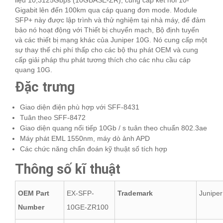
liệu 10,3125Gbps (10GBASE-ZR), cung cấp kết nối 10-
Gigabit lên đến 100km qua cáp quang đơn mode. Module
SFP+ này được lập trình và thử nghiệm tại nhà máy, để đảm
bảo nó hoạt động với Thiết bị chuyển mạch, Bộ định tuyến
và các thiết bị mạng khác của Juniper 10G. Nó cung cấp một
sự thay thế chi phí thấp cho các bộ thu phát OEM và cung
cấp giải pháp thu phát tương thích cho các nhu cầu cáp
quang 10G.
Đặc trưng
Giao diện điện phù hợp với SFF-8431
Tuân theo SFF-8472
Giao diện quang nối tiếp 10Gb / s tuân theo chuẩn 802.3ae
Máy phát EML 1550nm, máy dò ảnh APD
Các chức năng chẩn đoán kỹ thuật số tích hợp
Thông số kĩ thuật
OEM Part
EX-SFP-
Trademark
Juniper
Number
10GE-ZR100