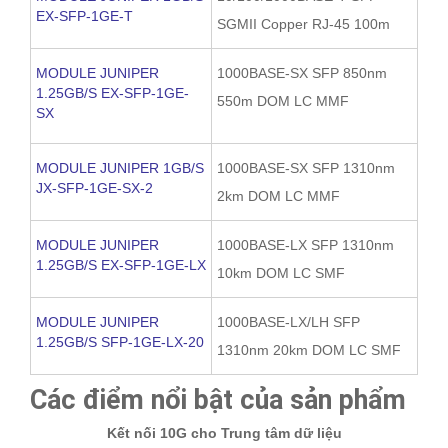
EX-SFP-1GE-T
SGMII Copper RJ-45 100m
MODULE JUNIPER
1000BASE-SX SFP 850nm
1.25GB/S EX-SFP-1GE-
550m DOM LC MMF
SX
MODULE JUNIPER 1GB/S
1000BASE-SX SFP 1310nm
JX-SFP-1GE-SX-2
2km DOM LC MMF
MODULE JUNIPER
1000BASE-LX SFP 1310nm
1.25GB/S EX-SFP-1GE-LX
10km DOM LC SMF
MODULE JUNIPER
1000BASE-LX/LH SFP
1.25GB/S SFP-1GE-LX-20
1310nm 20km DOM LC SMF
Các điểm nổi bật của sản phẩm
Kết nối 10G cho Trung tâm dữ liệu