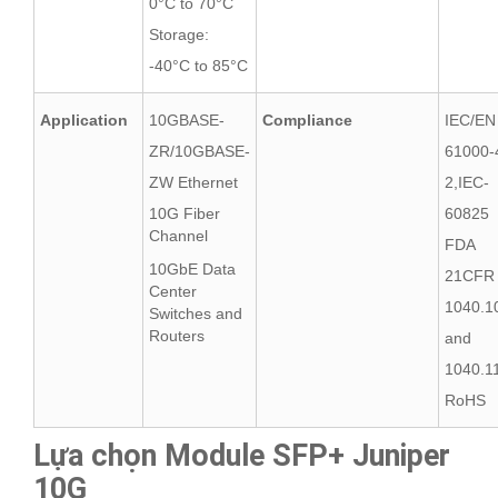
0°C to 70°C
Storage:
-40°C to 85°C
Application
10GBASE-
Compliance
IEC/EN
ZR/10GBASE-
61000-
ZW Ethernet
2,IEC-
10G Fiber
60825
Channel
FDA
10GbE Data
21CFR
Center
1040.1
Switches and
Routers
and
1040.1
RoHS
Lựa chọn Module SFP+ Juniper
10G