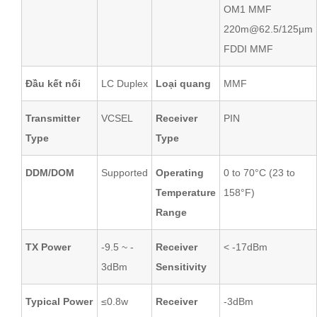
OM1 MMF
220m@62.5/125µm
FDDI MMF
Đầu kết nối
LC Duplex
Loại quang
MMF
Transmitter
VCSEL
Receiver
PIN
Type
Type
DDM/DOM
Supported
Operating
0 to 70°C (23 to
Temperature
158°F)
Range
TX Power
-9.5 ~ -
Receiver
< -17dBm
3dBm
Sensitivity
Typical Power
≤0.8w
Receiver
-3dBm