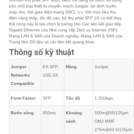
mô-đun thu phát SFP được kiểm tra riêng để được sử dụng
trên một loạt thiết bị chuyển mạch Juniper, bộ định tuyến,
máy chủ, thẻ giao diện mạng (NIC), v.v. Với mức tiêu thụ
điện năng thấp, tốc độ cao, bộ thu phát SFP 1G có thể thay
thế nóng này là lựa chọn lý tưởng cho Các liên kết giao tiếp
Gigabit Ethernet của Nhà cung cấp Dịch vụ Internet (ISP),
Mạng LAN & SAN của Doanh nghiệp, Mạng LAN & SAN của
Trung tâm Dữ liệu và các liên kết quang khác.
Thông số kỹ thuật
Juniper
EX-SFP-
Hãng
Juniper
Networks
1GE-SX
Compatible
Form Factor
SFP
Tốc độ
1.25Gbps
Bước sóng
850nm
Khoảng
550m@50/125µm
cách
OM2 MMF
275m@62.5/125µm