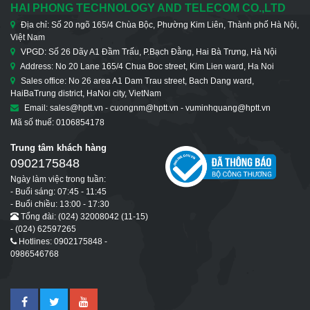
HAI PHONG TECHNOLOGY AND TELECOM CO.,LTD
Địa chỉ: Số 20 ngõ 165/4 Chùa Bộc, Phường Kim Liên, Thành phố Hà Nội,
Việt Nam
VPGD: Số 26 Dãy A1 Đầm Trấu, P.Bạch Đằng, Hai Bà Trưng, Hà Nội
Address: No 20 Lane 165/4 Chua Boc street, Kim Lien ward, Ha Noi
Sales office: No 26 area A1 Dam Trau street, Bach Dang ward,
HaiBaTrung district, HaNoi city, VietNam
Email: sales@hptt.vn - cuongnm@hptt.vn - vuminhquang@hptt.vn
Mã số thuế: 0106854178
Trung tâm khách hàng
0902175848
Ngày làm việc trong tuần:
- Buổi sáng: 07:45 - 11:45
- Buổi chiều: 13:00 - 17:30
Tổng đài: (024) 32008042 (11-15)
- (024) 62597265
Hotlines: 0902175848 -
0986546768