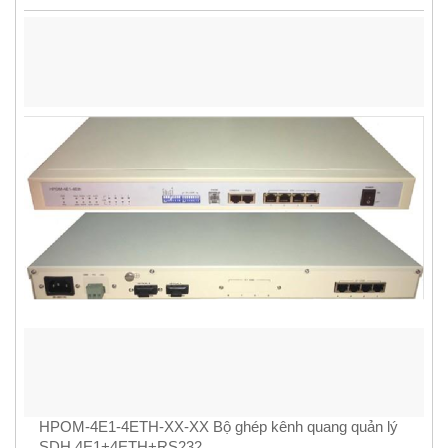
HPOM-4E1-4ETH-XX-XX Bộ ghép kênh quang quản lý
SDH 4E1+4ETH+RS232