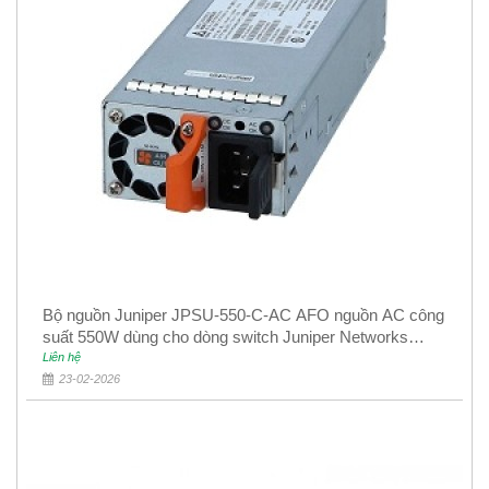
Bộ nguồn Juniper JPSU-550-C-AC AFO nguồn AC công
suất 550W dùng cho dòng switch Juniper Networks
EX4400
Liên hệ
23-02-2026