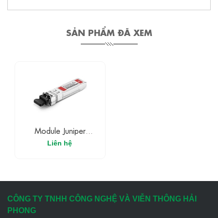
SẢN PHẨM ĐÃ XEM
Module Juniper
1.25Gb/s EX-SFP-1GE-
Liên hệ
SX
CÔNG TY TNHH CÔNG NGHỆ VÀ VIỄN THÔNG HẢI
PHONG