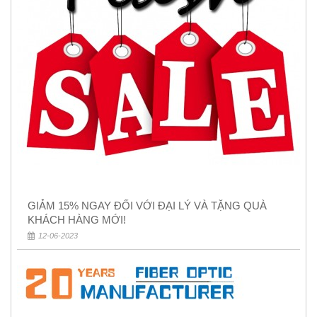
GIẢM 15% NGAY ĐỐI VỚI ĐẠI LÝ VÀ TẶNG QUÀ
KHÁCH HÀNG MỚI!
12-06-2023