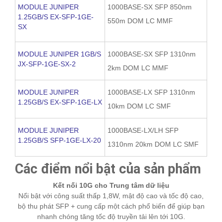
MODULE JUNIPER
1000BASE-SX SFP 850nm
1.25GB/S EX-SFP-1GE-
550m DOM LC MMF
SX
MODULE JUNIPER 1GB/S
1000BASE-SX SFP 1310nm
JX-SFP-1GE-SX-2
2km DOM LC MMF
MODULE JUNIPER
1000BASE-LX SFP 1310nm
1.25GB/S EX-SFP-1GE-LX
10km DOM LC SMF
MODULE JUNIPER
1000BASE-LX/LH SFP
1.25GB/S SFP-1GE-LX-20
1310nm 20km DOM LC SMF
Các điểm nổi bật của sản phẩm
Kết nối 10G cho Trung tâm dữ liệu
Nổi bật với công suất thấp 1,8W, mật độ cao và tốc độ cao,
bộ thu phát SFP + cung cấp một cách phổ biến để giúp bạn
nhanh chóng tăng tốc độ truyền tải lên tới 10G.