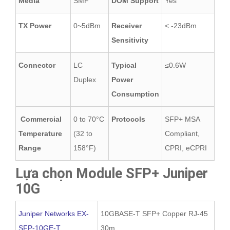
Media
SMF
DOM Support
Yes
TX Power
0~5dBm
Receiver
< -23dBm
Sensitivity
Connector
LC
Typical
≤0.6W
Duplex
Power
Consumption
Commercial
0 to 70°C
Protocols
SFP+ MSA
Temperature
(32 to
Compliant,
Range
158°F)
CPRI, eCPRI
Lựa chọn Module SFP+ Juniper
10G
Juniper Networks EX-
10GBASE-T SFP+ Copper RJ-45
SFP-10GE-T
30m