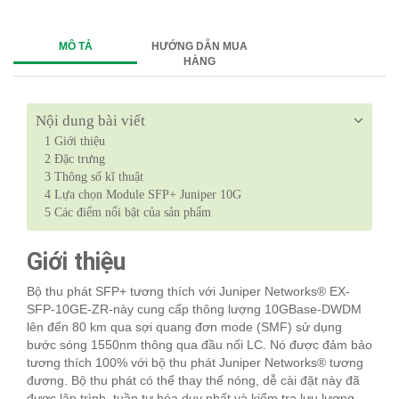
MÔ TẢ
HƯỚNG DẪN MUA
HÀNG
Nội dung bài viết
1
Giới thiệu
2
Đặc trưng
3
Thông số kĩ thuật
4
Lựa chọn Module SFP+ Juniper 10G
5
Các điểm nổi bật của sản phẩm
Giới thiệu
Bộ thu phát SFP+ tương thích với Juniper Networks® EX-
SFP-10GE-ZR-này cung cấp thông lượng 10GBase-DWDM
lên đến 80 km qua sợi quang đơn mode (SMF) sử dụng
bước sóng 1550nm thông qua đầu nối LC. Nó được đảm bảo
tương thích 100% với bộ thu phát Juniper Networks® tương
đương. Bộ thu phát có thể thay thế nóng, dễ cài đặt này đã
được lập trình, tuần tự hóa duy nhất và kiểm tra lưu lượng