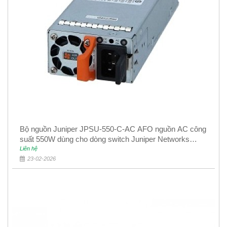
Bộ nguồn Juniper JPSU-550-C-AC AFO nguồn AC công
suất 550W dùng cho dòng switch Juniper Networks
EX4400
Liên hệ
23-02-2026