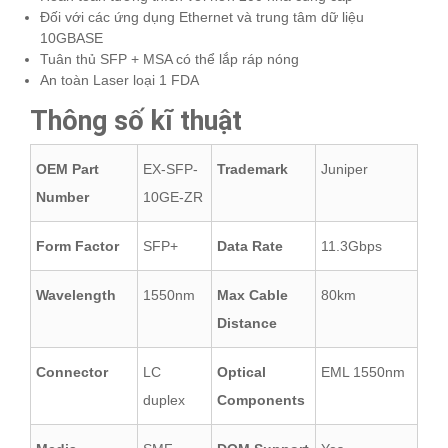
Đối với các ứng dụng Ethernet và trung tâm dữ liệu
10GBASE
Tuân thủ SFP + MSA có thể lắp ráp nóng
An toàn Laser loại 1 FDA
Thông số kĩ thuật
OEM Part
EX-SFP-
Trademark
Juniper
Number
10GE-ZR
Form Factor
SFP+
Data Rate
11.3Gbps
Wavelength
1550nm
Max Cable
80km
Distance
Connector
LC
Optical
EML 1550nm
duplex
Components