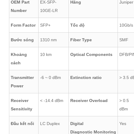
OEM Part
EX-SFP-
Hãng
Juniper
Number
10GE-LR
Form Factor
SFP+
Tốc độ
10Gb/s
Bước sóng
1310 nm
Fiber Type
SMF
Khoảng
10 km
Optical Components
DFB/PI
cách
Transmitter
-6 ~ 0 dBm
Extinction ratio
> 3.5 d
Power
Receiver
< -14.4 dBm
Receiver Overload
> 0.5
Sensitivity
dBm
Đầu kết nối
LC Duplex
Digital
Yes
Diagnostic Monitoring