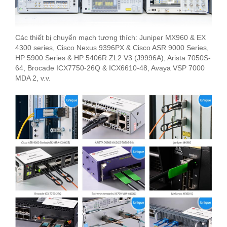
Các thiết bị chuyển mạch tương thích: Juniper MX960 & EX
4300 series, Cisco Nexus 9396PX & Cisco ASR 9000 Series,
HP 5900 Series & HP 5406R ZL2 V3 (J9996A), Arista 7050S-
64, Brocade ICX7750-26Q & ICX6610-48, Avaya VSP 7000
MDA 2, v.v.