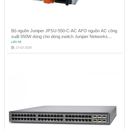
Bộ nguồn Juniper JPSU-550-C-AC AFO nguồn AC công
suất 550W dùng cho dòng switch Juniper Networks
EX4400
Liên hệ
23-02-2026