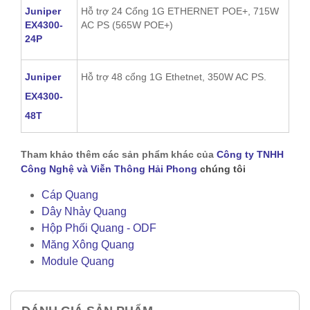
Juniper
Hỗ trợ 24 Cổng 1G ETHERNET POE+, 715W
EX4300-
AC PS (565W POE+)
24P
Juniper
Hỗ trợ 48 cổng 1G Ethetnet, 350W AC PS.
EX4300-
48T
Tham khảo thêm các sản phẩm khác của
Công ty TNHH
Công Nghệ và Viễn Thông Hải Phong
chúng tôi
Cáp Quang
Dây Nhảy Quang
Hộp Phối Quang - ODF
Măng Xông Quang
Module Quang