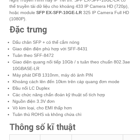
Nghị Truyền Hình hay IP Tivi thì: SFP EX-SFP-10GE-LR có
thể truyền tải dữ liệu cho khoảng 433 IP Camera HD (720p),
hoặc module
SFP EX-SFP-10GE-LR
325 IP Camera Full HD
(1080P).
Đặc trưng
Dấu chân SFP + có thể cắm nóng
Giao diện điện phù hợp với SFF-8431
Tuân theo SFF-8472
Giao diện quang nối tiếp 10Gb / s tuân theo chuẩn 802.3ae
10GBASE-LR
Máy phát DFB 1310nm, máy dò ảnh PIN
Khoảng cách lên đến 10km trên cáp quang đơn mode
Đầu nối LC Duplex
Các chức năng chẩn đoán kỹ thuật số tích hợp
Nguồn điện 3.3V đơn
Vỏ kim loại, cho EMI thấp hơn
Tuân thủ ROHS và không chứa chì
Thông số kĩ thuật