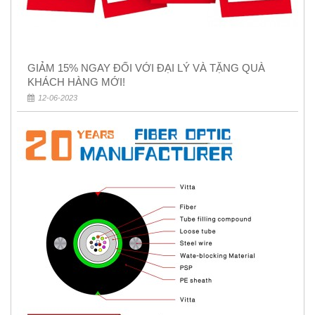
GIẢM 15% NGAY ĐỐI VỚI ĐẠI LÝ VÀ TẶNG QUÀ
KHÁCH HÀNG MỚI!
12-06-2023