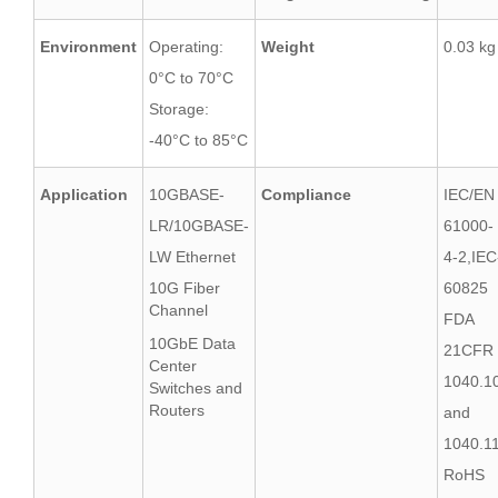
Environment
Operating:
Weight
0.03 kg
0°C to 70°C
Storage:
-40°C to 85°C
Application
10GBASE-
Compliance
IEC/EN
LR/10GBASE-
61000-
LW Ethernet
4-2,IEC
10G Fiber
60825
Channel
FDA
10GbE Data
21CFR
Center
1040.1
Switches and
Routers
and
1040.1
RoHS