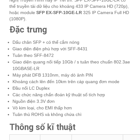
Nghị Truyền Hình hay IP Tivi thì: SFP EX-SFP-10GE-LR có
thể truyền tải dữ liệu cho khoảng 433 IP Camera HD (720p),
hoặc module
SFP EX-SFP-10GE-LR
325 IP Camera Full HD
(1080P).
Đặc trưng
Dấu chân SFP + có thể cắm nóng
Giao diện điện phù hợp với SFF-8431
Tuân theo SFF-8472
Giao diện quang nối tiếp 10Gb / s tuân theo chuẩn 802.3ae
10GBASE-LR
Máy phát DFB 1310nm, máy dò ảnh PIN
Khoảng cách lên đến 10km trên cáp quang đơn mode
Đầu nối LC Duplex
Các chức năng chẩn đoán kỹ thuật số tích hợp
Nguồn điện 3.3V đơn
Vỏ kim loại, cho EMI thấp hơn
Tuân thủ ROHS và không chứa chì
Thông số kĩ thuật