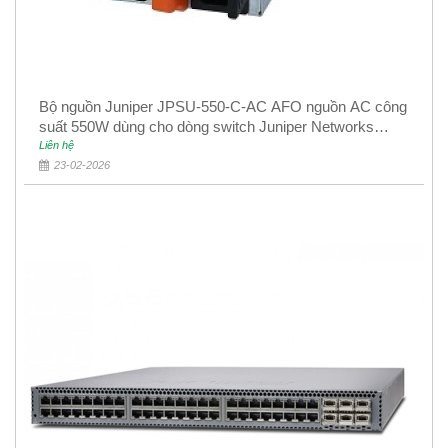
Bộ nguồn Juniper JPSU-550-C-AC AFO nguồn AC công
suất 550W dùng cho dòng switch Juniper Networks
EX4400
Liên hệ
23-02-2026