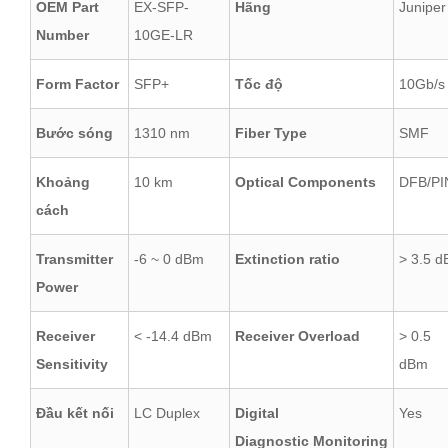
OEM Part
EX-SFP-
Hãng
Juniper
Number
10GE-LR
Form Factor
SFP+
Tốc độ
10Gb/s
Bước sóng
1310 nm
Fiber Type
SMF
Khoảng
10 km
Optical Components
DFB/PI
cách
Transmitter
-6 ~ 0 dBm
Extinction ratio
> 3.5 d
Power
Receiver
< -14.4 dBm
Receiver Overload
> 0.5
Sensitivity
dBm
Đầu kết nối
LC Duplex
Digital
Yes
Diagnostic Monitoring