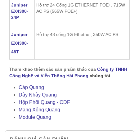
Juniper
Hỗ trợ 24 Cổng 1G ETHERNET POE+, 715W
EX4300-
AC PS (565W POE+)
24P
Juniper
Hỗ trợ 48 cổng 1G Ethetnet, 350W AC PS.
EX4300-
48T
Tham khảo thêm các sản phẩm khác của
Công ty TNHH
Công Nghệ và Viễn Thông Hải Phong
chúng tôi
Cáp Quang
Dây Nhảy Quang
Hộp Phối Quang - ODF
Măng Xông Quang
Module Quang