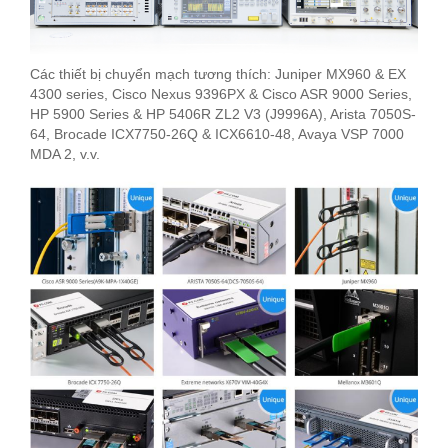
Các thiết bị chuyển mạch tương thích: Juniper MX960 & EX
4300 series, Cisco Nexus 9396PX & Cisco ASR 9000 Series,
HP 5900 Series & HP 5406R ZL2 V3 (J9996A), Arista 7050S-
64, Brocade ICX7750-26Q & ICX6610-48, Avaya VSP 7000
MDA 2, v.v.