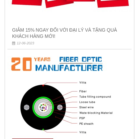
GIẢM 15% NGAY ĐỐI VỚI ĐẠI LÝ VÀ TẶNG QUÀ
KHÁCH HÀNG MỚI!
12-06-2023