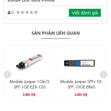
ĐÁNH GIÁ SẢN PHẨM
Viết đánh giá
0
SẢN PHẨM LIÊN QUAN
Module Juniper SFP+ EX-
Module Juniper SFP+ EX-
SFP-10GE-ER40
SFP-10GE-LRM2
Liên hệ
Liên hệ