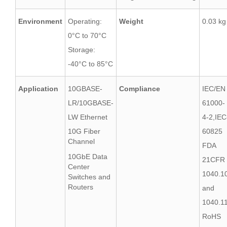
Environment
Operating:
Weight
0.03 kg
0°C to 70°C
Storage:
-40°C to 85°C
Application
10GBASE-
Compliance
IEC/EN
LR/10GBASE-
61000-
LW Ethernet
4-2,IEC
10G Fiber
60825
Channel
FDA
10GbE Data
21CFR
Center
1040.1
Switches and
Routers
and
1040.1
RoHS