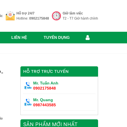
Hỗ trợ 24/7
Giờ làm việc
ốc
Hotline:
0902175848
T2 - T7 Giờ hành chính
LIÊN HỆ
TUYỂN DỤNG
-
HỖ TRỢ TRỰC TUYẾN
Mr. Tuấn Anh
0902175848
Mr. Quang
0987443585
le
SẢN PHẨM MỚI NHẤT