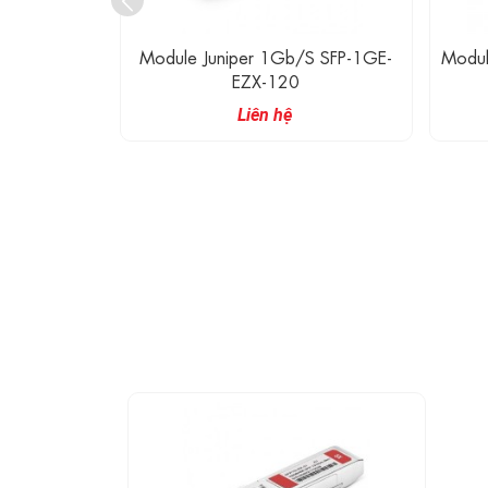
 QFX-SFP-
Module Juniper 1Gb/s SFP-1GE-
Modul
EZX-120
Liên hệ