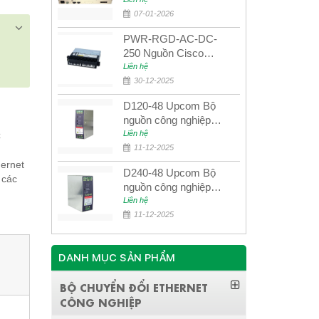
quang quản lý SDH
4E1+4ETH+RS232
07-01-2026
PWR-RGD-AC-DC-
250 Nguồn Cisco
Industrial 250W
Liên hệ
PoE/PoE+
30-12-2025
D120-48 Upcom Bộ
nguồn công nghiệp
đầu ra đơn 120W
Liên hệ
C
48VDC
11-12-2025
hernet
D240-48 Upcom Bộ
 các
nguồn công nghiệp
đầu ra đơn 240W
Liên hệ
48VDC
11-12-2025
DANH MỤC SẢN PHẨM
BỘ CHUYỂN ĐỔI ETHERNET
CÔNG NGHIỆP