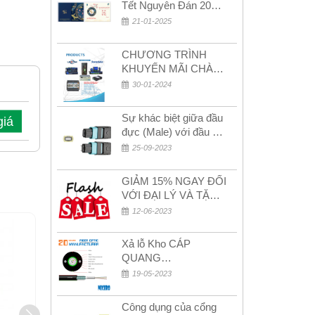
Tết Nguyên Đán 2026
– Xuân Bính Ngọ!
21-01-2025
CHƯƠNG TRÌNH
KHUYẾN MÃI CHÀO
MỪNG NĂM MỚI
30-01-2024
2024
Sự khác biệt giữa đầu
giá
đực (Male) với đầu cái
(Female) trong bộ đầu
25-09-2023
nối MPO
GIẢM 15% NGAY ĐỐI
VỚI ĐẠI LÝ VÀ TẶNG
QUÀ KHÁCH HÀNG
12-06-2023
MỚI!
Xả lỗ Kho CÁP
QUANG
MULTIMODE CÁP
19-05-2023
QUANG
MULTIMODE 4-8-12-
Công dụng của cổng
24Fo SỢI OM1-OM2-