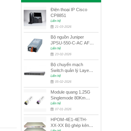
Điện thoại IP Cisco
CP8851
Liên hệ
21-03-2026
Bộ nguồn Juniper
JPSU-550-C-AC AFO
nguồn AC công suất
Liên hệ
550W dùng cho dòng
23-02-2026
switch Juniper
Bộ chuyển mạch
Networks EX4400
Switch quản lý Layer 3
Juniper QFX5100-48S
Liên hệ
05-02-2026
Module quang 1.25G
Singlemode 80Km
UPCOM MWS-12-45-
Liên hệ
80AD/MWS-12-54-
07-01-2026
80BD
HPOM-4E1-4ETH-
XX-XX Bộ ghép kênh
Liên hệ