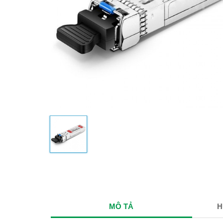
MÔ TẢ
H