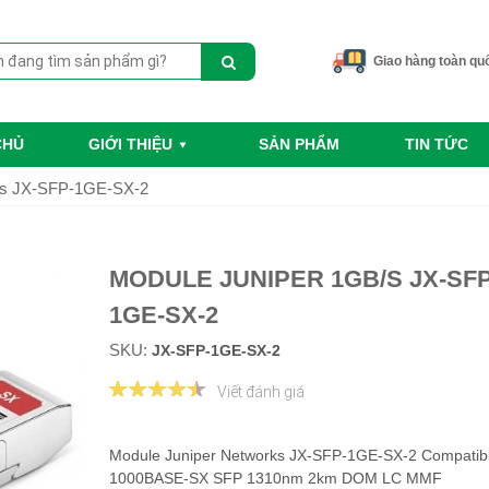
Giao hàng toàn qu
CHỦ
GIỚI THIỆU
SẢN PHẨM
TIN TỨC
/s JX-SFP-1GE-SX-2
MODULE JUNIPER 1GB/S JX-SFP
1GE-SX-2
SKU:
JX-SFP-1GE-SX-2
Viết đánh giá
Module Juniper Networks JX-SFP-1GE-SX-2 Compatib
1000BASE-SX SFP 1310nm 2km DOM LC MMF