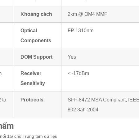
Khoảng cách
2km @ OM4 MMF
Optical
FP 1310nm
Components
DOM Support
Yes
m
Receiver
< -17dBm
Sensitivity
 to
Protocols
SFF-8472 MSA Compliant, IEE
802.3ah-2004
phẩm
 nối 1G cho Trung tâm dữ liệu