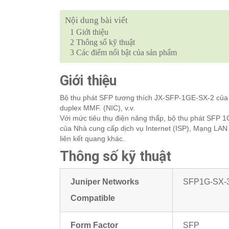
Nội dung bài viết
1
Giới thiệu
2
Thông số kỹ thuật
3
Các điểm nổi bật của sản phẩm
Giới thiệu
Bộ thu phát SFP tương thích JX-SFP-1GE-SX-2 của J
duplex MMF. (NIC), v.v.
Với mức tiêu thụ điện năng thấp, bộ thu phát SFP 1G 
của Nhà cung cấp dịch vụ Internet (ISP), Mạng LA
liên kết quang khác.
Thông số kỹ thuật
Juniper Networks
SFP1G-SX-
Compatible
Form Factor
SFP