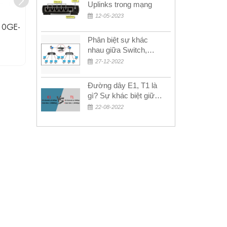
Uplinks trong mạng
OM3 Siêu Rẻ 5k
12-05-2023
-10GE-
Module Juniper SFP+ EX-SFP-10GE-
Module Jun
SR
Phân biệt sự khác
nhau giữa Switch,
Liên hệ
Router và Hub
27-12-2022
Đường dây E1, T1 là
gì? Sự khác biệt giữa
E1 và T1
22-08-2022