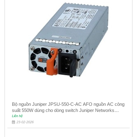
Bộ nguồn Juniper JPSU-550-C-AC AFO nguồn AC công
suất 550W dùng cho dòng switch Juniper Networks
EX4400
Liên hệ
23-02-2026