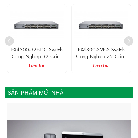
EX4300-32F-DC Switch
EX4300-32F-S Switch
Công Nghiệp 32 Cổng
Công Nghiệp 32 Cổng
1G SFP, 4 Cổng 10G
1G SFP, 4 Cổng 10G
Liên hệ
Liên hệ
SFP+, 2 Cổng 40G
SFP+, 2 Cổng 40G
QSFP+, 550 W DC PS
QSFP+
SẢN PHẨM MỚI NHẤT