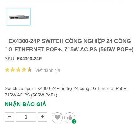
EX4300-24P SWITCH CÔNG NGHIỆP 24 CỔNG
1G ETHERNET POE+, 715W AC PS (565W POE+)
SKU:
EX4300-24P
Viết đánh giá
Switch Juniper EX4300-24P hỗ trợ 24 cổng 1G Ethernet PoE+,
715W AC PS (565W PoE+).
NHẬN BÁO GIÁ
0