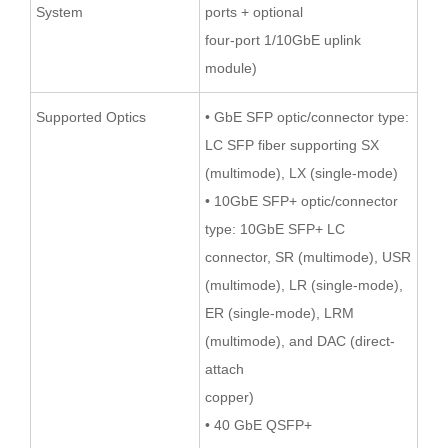
System
ports + optional
four-port 1/10GbE uplink
module)
Supported Optics
• GbE SFP optic/connector type:
LC SFP fiber supporting SX
(multimode), LX (single-mode)
• 10GbE SFP+ optic/connector
type: 10GbE SFP+ LC
connector, SR (multimode), USR
(multimode), LR (single-mode),
ER (single-mode), LRM
(multimode), and DAC (direct-
attach
copper)
• 40 GbE QSFP+