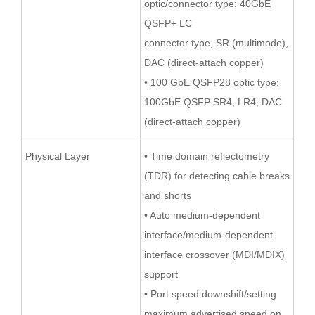
optic/connector type: 40GbE
QSFP+ LC
connector type, SR (multimode),
DAC (direct-attach copper)
• 100 GbE QSFP28 optic type:
100GbE QSFP SR4, LR4, DAC
(direct-attach copper)
Physical Layer
• Time domain reflectometry
(TDR) for detecting cable breaks
and shorts
• Auto medium-dependent
interface/medium-dependent
interface crossover (MDI/MDIX)
support
• Port speed downshift/setting
maximum advertised speed on