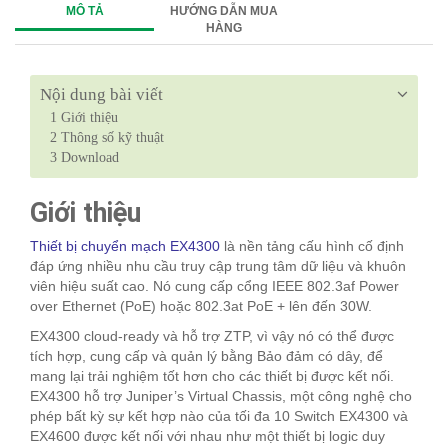
MÔ TẢ
HƯỚNG DẪN MUA
HÀNG
Nội dung bài viết
1
Giới thiệu
2
Thông số kỹ thuật
3
Download
Giới thiệu
Thiết bị chuyển mạch EX4300
là nền tảng cấu hình cố định
đáp ứng nhiều nhu cầu truy cập trung tâm dữ liệu và khuôn
viên hiệu suất cao. Nó cung cấp cổng IEEE 802.3af Power
over Ethernet (PoE) hoặc 802.3at PoE + lên đến 30W.
EX4300 cloud-ready và hỗ trợ ZTP, vì vậy nó có thể được
tích hợp, cung cấp và quản lý bằng Bảo đảm có dây, để
mang lại trải nghiệm tốt hơn cho các thiết bị được kết nối.
EX4300 hỗ trợ Juniper’s Virtual Chassis, một công nghệ cho
phép bất kỳ sự kết hợp nào của tối đa 10 Switch EX4300 và
EX4600 được kết nối với nhau như một thiết bị logic duy