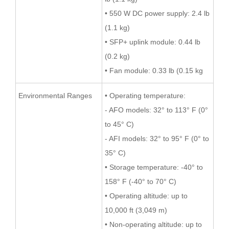
• 550 W DC power supply: 2.4 lb
(1.1 kg)
• SFP+ uplink module: 0.44 lb
(0.2 kg)
• Fan module: 0.33 lb (0.15 kg
Environmental Ranges
• Operating temperature:
- AFO models: 32° to 113° F (0°
to 45° C)
- AFI models: 32° to 95° F (0° to
35° C)
• Storage temperature: -40° to
158° F (-40° to 70° C)
• Operating altitude: up to
10,000 ft (3,049 m)
• Non-operating altitude: up to