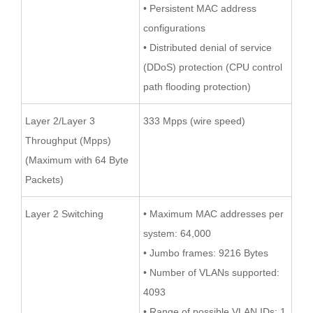
• Persistent MAC address
configurations
• Distributed denial of service
(DDoS) protection (CPU control
path flooding protection)
Layer 2/Layer 3
333 Mpps (wire speed)
Throughput (Mpps)
(Maximum with 64 Byte
Packets)
Layer 2 Switching
• Maximum MAC addresses per
system: 64,000
• Jumbo frames: 9216 Bytes
• Number of VLANs supported:
4093
• Range of possible VLAN IDs: 1