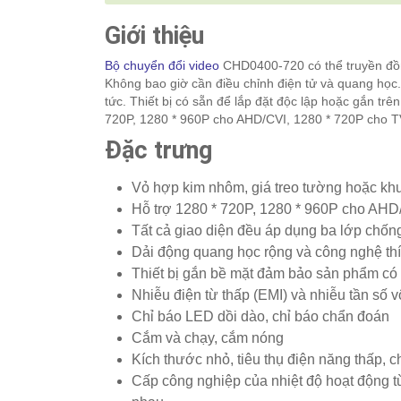
Giới thiệu
Bộ chuyển đổi video
CHD0400-720 có thể truyền đồn
Không bao giờ cần điều chỉnh điện tử và quang học.
tức. Thiết bị có sẵn để lắp đặt độc lập hoặc gắn tr
720P, 1280 * 960P cho AHD/CVI, 1280 * 720P cho TV
Đặc trưng
Vỏ hợp kim nhôm, giá treo tường hoặc kh
Hỗ trợ 1280 * 720P, 1280 * 960P cho AHD
Tất cả giao diện đều áp dụng ba lớp chống
Dải động quang học rộng và công nghệ thí
Thiết bị gắn bề mặt đảm bảo sản phẩm có đ
Nhiễu điện từ thấp (EMI) và nhiễu tần số v
Chỉ báo LED dồi dào, chỉ báo chẩn đoán
Cắm và chạy, cắm nóng
Kích thước nhỏ, tiêu thụ điện năng thấp,
Cấp công nghiệp của nhiệt độ hoạt động t