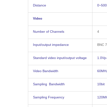
Distance
0~500
Video
Number of Channels
4
Input/output impedance
BNC 7
Standard video input/output voltage
1.0Vp
Video Bandwidth
60MH
Sampling Bandwidth
10bit
Sampling Frequency
120M