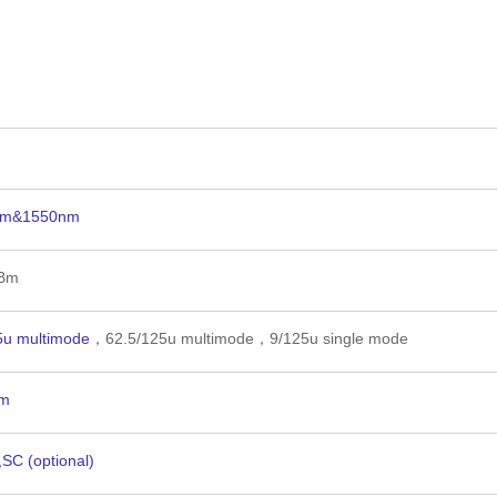
nm&1550nm
dBm
5u multimode
，62.5/125u multimode，9/125u single mode
Bm
SC (optional)