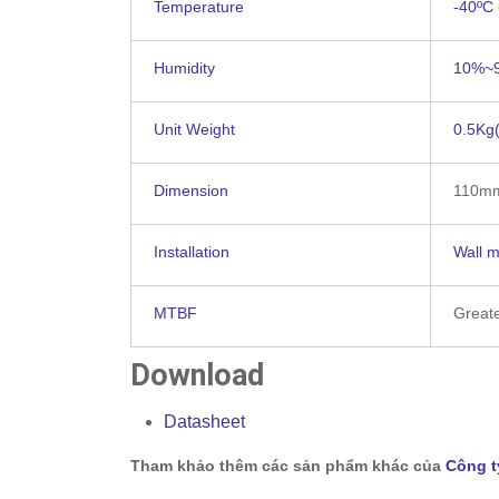
Temperature
-40ºC
Humidity
10%~
Unit Weight
0.5Kg(
Dimension
110m
Installation
Wall 
MTBF
Great
Download
Datasheet
Tham khảo thêm các sản phẩm khác của
Công t