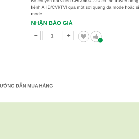
Bộ chuyển đổi video
CHD0400-720 có thể truyền đồng 
kênh AHD/CVI/TVI qua một sợi quang đa mode hoặc si
mode. ​​​​​​​
NHẬN BÁO GIÁ
0
ƯỚNG DẪN MUA HÀNG