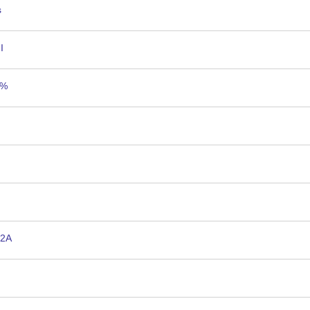
s
I
5%
 2A