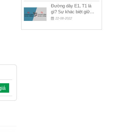
Đường dây E1, T1 là
gì? Sự khác biệt giữa
E1 và T1
22-08-2022
giá