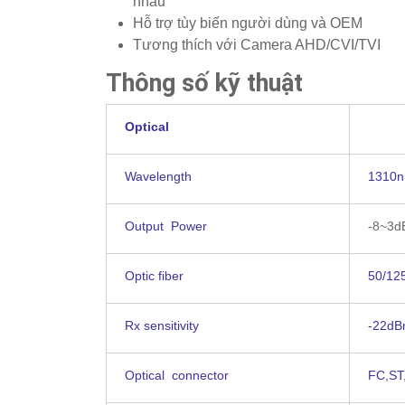
nhau
Hỗ trợ tùy biến người dùng và OEM
Tương thích với Camera AHD/CVI/TVI
Thông số kỹ thuật
Optical
Wavelength
1310
Output Power
-8~3
Optic fiber
50/12
Rx sensitivity
-22d
Optical connector
FC,ST,