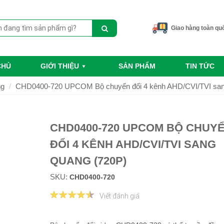
Giao hàng toàn qu
CHỦ
GIỚI THIỆU
SẢN PHẨM
TIN TỨC
ng
CHD0400-720 UPCOM Bộ chuyển đổi 4 kênh AHD/CVI/TVI san
CHD0400-720 UPCOM BỘ CHUY
ĐỔI 4 KÊNH AHD/CVI/TVI SANG
QUANG (720P)
SKU:
CHD0400-720
Viết đánh giá