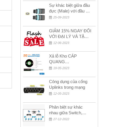
Sự khác biệt giữa đầu
đực (Male) với đầu cái
(Female) trong bộ đầu
25-09-2023
nối MPO
GIẢM 15% NGAY ĐỐI
VỚI ĐẠI LÝ VÀ TẶNG
QUÀ KHÁCH HÀNG
12-06-2023
MỚI!
Xả lỗ Kho CÁP
QUANG
MULTIMODE CÁP
19-05-2023
QUANG
MULTIMODE 4-8-12-
Công dụng của cổng
24Fo SỢI OM1-OM2-
Uplinks trong mạng
OM3 Siêu Rẻ 5k
12-05-2023
Phân biệt sự khác
nhau giữa Switch,
Router và Hub
27-12-2022