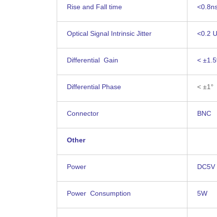
Rise and Fall time
<0.8n
Optical Signal Intrinsic Jitter
<0.2 U
Differential Gain
< ±1.
Differential Phase
< ±1°
Connector
BNC
Other
Power
DC5V
Power Consumption
5W