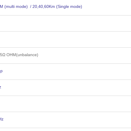
M (multi mode) / 20,40,60Km (Single mode)
5Ω OHM(unbalance)
-p
z
Hz