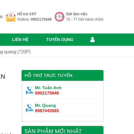
Hỗ trợ 24/7
Giờ làm việc
ốc
Hotline:
0902175848
T2 - T7 Giờ hành chính
LIÊN HỆ
TUYỂN DỤNG
g quang (720P)
ỂN
HỖ TRỢ TRỰC TUYẾN
Mr. Tuấn Anh
0902175848
Mr. Quang
0987443585
SẢN PHẨM MỚI NHẤT