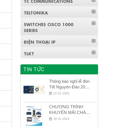
TC COMMUNICATIONS
TELTONIKA
SWITCHES CISCO 1000
SERIES
ĐIỆN THOẠI IP
TLKT
TIN TỨC
Thông báo nghỉ lễ đón
Tết Nguyên Đán 2026
– Xuân Bính Ngọ!
21-01-2025
CHƯƠNG TRÌNH
KHUYẾN MÃI CHÀO
MỪNG NĂM MỚI
30-01-2024
2024