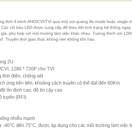
g thời 4 kênh AHD/CVI/TVI qua một sợi quang đa mode hoặc single 
 Các chỉ báo LED được cung cấp để theo dõi tình trạng hệ thống ngay 
ên giá, phù hợp với môi trường làm việc khác nhau. Tương thích với 1280
I. Truyền thời gian thực không nén không tổn hao.
ung 2U
/CVI, 1280 * 720P cho TVI
 tĩnh điện, chống sét
ch ứng tiên tiến, khoảng cách truyền có thể đạt đến 60Km
ộ ổn định cao, độ tin cậy cao
ô tuyến (RFI)
 chống nhiễu mạnh
ừ -40°C đến 75°C, được áp dụng cho các môi trường làm việc 