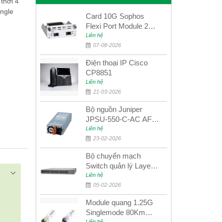
thời 4
ngle
Card 10G Sophos
Flexi Port Module 2
port 10GbE SFP+
Liên hệ
SGMOD2F2PUR
07-08-2026
2port 10GbE SFP+
Điện thoại IP Cisco
CP8851
Liên hệ
21-03-2026
Bộ nguồn Juniper
JPSU-550-C-AC AFO
nguồn AC công suất
Liên hệ
550W dùng cho dòng
23-02-2026
switch Juniper
Bộ chuyển mạch
Networks EX4400
Switch quản lý Layer 3
Juniper QFX5100-48S
Liên hệ
05-02-2026
Module quang 1.25G
Singlemode 80Km
Liên hệ