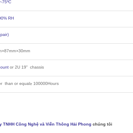
 ~75ºC
90% RH
pair)
m×87mm×30mm
mount
or 2U 19" chassis
er than or equal≥ 100000Hours
y TNHH Công Nghệ và Viễn Thông Hải Phong
chúng tôi