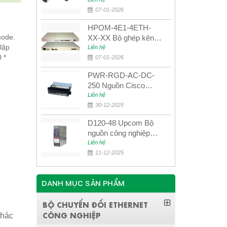
UPCOM MWS-12-45-
80AD/MWS-12-54-
07-01-2026
80BD
HPOM-4E1-4ETH-
mode.
XX-XX Bộ ghép kênh
lập
quang quản lý SDH
Liên hệ
 *
4E1+4ETH+RS232
07-01-2026
PWR-RGD-AC-DC-
250 Nguồn Cisco
Industrial 250W
Liên hệ
PoE/PoE+
30-12-2025
D120-48 Upcom Bộ
nguồn công nghiệp
đầu ra đơn 120W
Liên hệ
48VDC
11-12-2025
DANH MỤC SẢN PHẨM
BỘ CHUYỂN ĐỔI ETHERNET
CÔNG NGHIỆP
khác