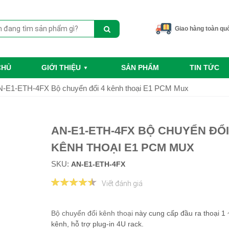
Giao hàng toàn qu
CHỦ
GIỚI THIỆU
SẢN PHẨM
TIN TỨC
N-E1-ETH-4FX Bộ chuyển đổi 4 kênh thoại E1 PCM Mux
AN-E1-ETH-4FX BỘ CHUYỂN ĐỔI
KÊNH THOẠI E1 PCM MUX
SKU:
AN-E1-ETH-4FX
Viết đánh giá
Bộ chuyển đổi kênh thoại
này cung cấp đầu ra thoại 1 
kênh, hỗ trợ plug-in 4U rack.