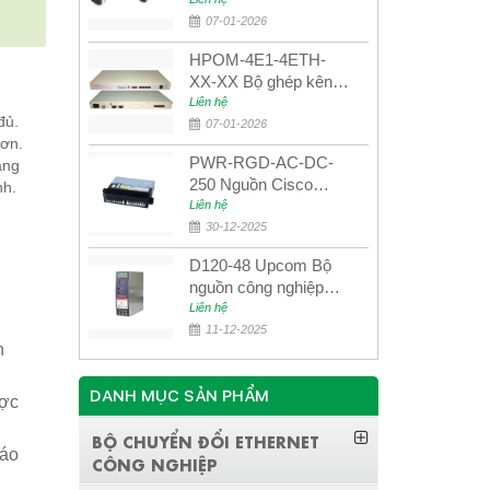
UPCOM MWS-12-45-
80AD/MWS-12-54-
07-01-2026
80BD
HPOM-4E1-4ETH-
XX-XX Bộ ghép kênh
quang quản lý SDH
Liên hệ
đủ.
4E1+4ETH+RS232
07-01-2026
hơn.
PWR-RGD-AC-DC-
ạng
250 Nguồn Cisco
nh.
Industrial 250W
Liên hệ
PoE/PoE+
30-12-2025
D120-48 Upcom Bộ
nguồn công nghiệp
đầu ra đơn 120W
Liên hệ
48VDC
11-12-2025
n
DANH MỤC SẢN PHẨM
ược
BỘ CHUYỂN ĐỔI ETHERNET
báo
CÔNG NGHIỆP