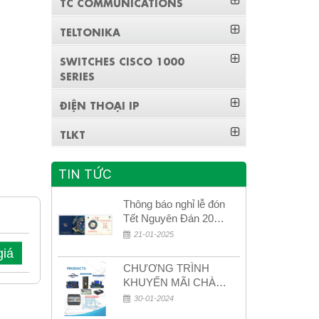
TC COMMUNICATIONS
TELTONIKA
SWITCHES CISCO 1000
SERIES
ĐIỆN THOẠI IP
TLKT
TIN TỨC
Thông báo nghỉ lễ đón
Tết Nguyên Đán 2026
– Xuân Bính Ngọ!
21-01-2025
giá
CHƯƠNG TRÌNH
KHUYẾN MÃI CHÀO
MỪNG NĂM MỚI
30-01-2024
2024