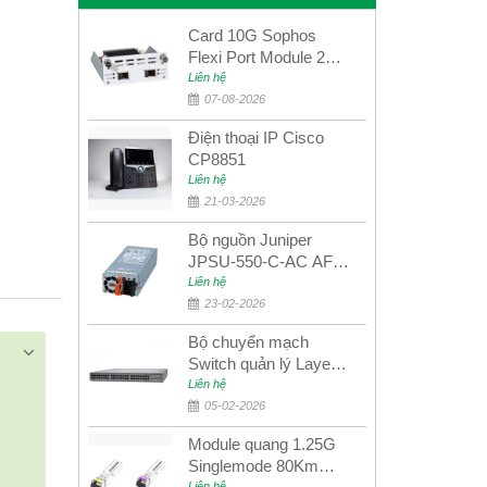
Card 10G Sophos
Flexi Port Module 2
port 10GbE SFP+
Liên hệ
SGMOD2F2PUR
07-08-2026
2port 10GbE SFP+
Điện thoại IP Cisco
CP8851
Liên hệ
21-03-2026
Bộ nguồn Juniper
JPSU-550-C-AC AFO
nguồn AC công suất
Liên hệ
550W dùng cho dòng
23-02-2026
switch Juniper
Bộ chuyển mạch
Networks EX4400
Switch quản lý Layer 3
Juniper QFX5100-48S
Liên hệ
05-02-2026
Module quang 1.25G
Singlemode 80Km
Liên hệ