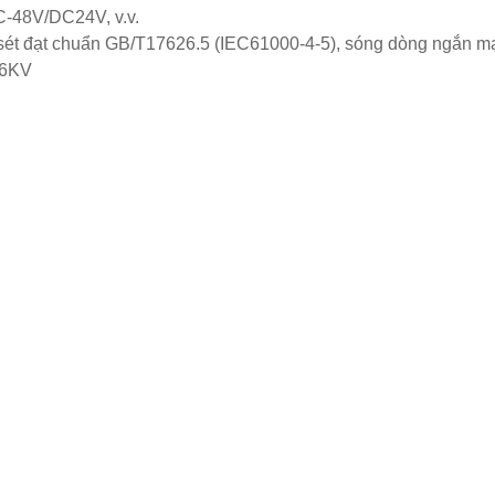
C-48V/DC24V, v.v.
, sét đạt chuẩn GB/T17626.5 (IEC61000-4-5), sóng dòng ngắn m
 6KV