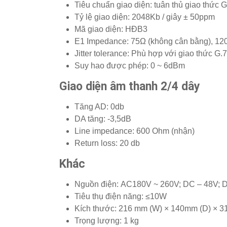
Tiêu chuẩn giao diện: tuân thủ giao thức G
Tỷ lệ giao diện: 2048Kb / giây ± 50ppm
Mã giao diện: HĐB3
E1 Impedance: 75Ω (không cân bằng), 120
Jitter tolerance: Phù hợp với giao thức G.
Suy hao được phép: 0 ~ 6dBm
Giao diện âm thanh 2/4 dây
Tăng AD: 0db
DA tăng: -3,5dB
Line impedance: 600 Ohm (nhận)
Return loss: 20 db
Khác
Nguồn điện: AC180V ~ 260V; DC – 48V; 
Tiêu thụ điện năng: ≤10W
Kích thước: 216 mm (W) × 140mm (D) × 3
Trọng lượng: 1 kg