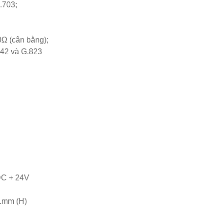
.703;
Ω (cân bằng);
742 và G.823
DC + 24V
1mm (H)