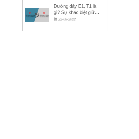
Đường dây E1, T1 là
gì? Sự khác biệt giữa
E1 và T1
22-08-2022