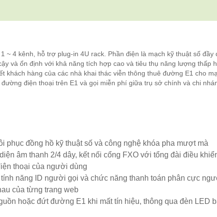
1 ~ 4 kênh, hỗ trợ plug-in 4U rack. Phần điện là mạch kỹ thuật số đầy 
cậy và ổn định với khả năng tích hợp cao và tiêu thụ năng lượng thấp 
 hết khách hàng của các nhà khai thác viễn thông thuê đường E1 cho m
m đường điện thoại trên E1 và gọi miễn phí giữa trụ sở chính và chi nhá
hôi phục đồng hồ kỹ thuật số và công nghệ khóa pha mượt mà
iện âm thanh 2/4 dây, kết nối cổng FXO với tổng đài điều khiể
điện thoại của người dùng
rợ tính năng ID người gọi và chức năng thanh toán phân cực ng
hau của từng trang web
t nguồn hoặc đứt đường E1 khi mất tín hiệu, thông qua đèn LED 