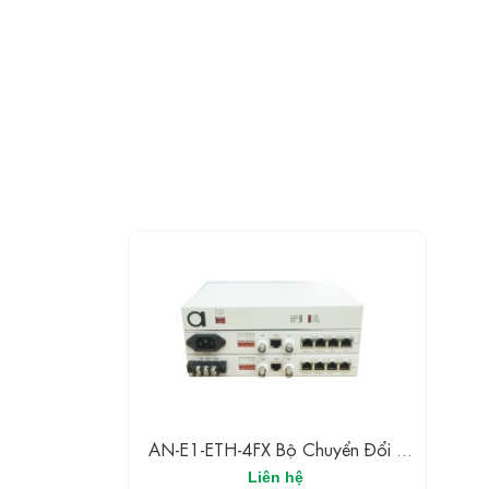
AN-E1-ETH-4FX Bộ Chuyển Đổi 4
Kênh Thoại E1 PCM Mux
Liên hệ