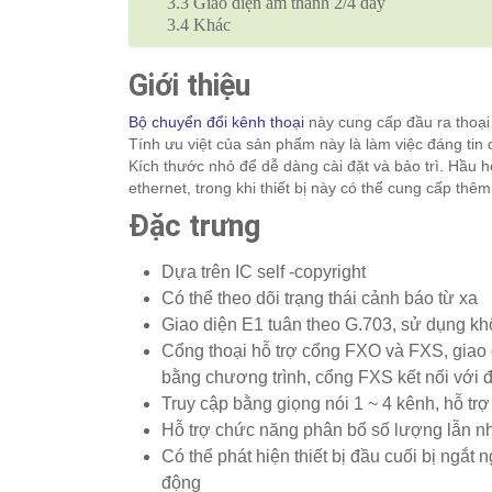
3.3
Giao diện âm thanh 2/4 dây
3.4
Khác
Giới thiệu
Bộ chuyển đổi kênh thoại
này cung cấp đầu ra thoại 
Tính ưu việt của sản phẩm này là làm việc đáng tin 
Kích thước nhỏ để dễ dàng cài đặt và bảo trì. Hầu
ethernet, trong khi thiết bị này có thể cung cấp thê
Đặc trưng
Dựa trên IC self -copyright
Có thể theo dõi trạng thái cảnh báo từ xa
Giao diện E1 tuân theo G.703, sử dụng k
Cổng thoại hỗ trợ cổng FXO và FXS, giao d
bằng chương trình, cổng FXS kết nối với 
Truy cập bằng giọng nói 1 ~ 4 kênh, hỗ t
Hỗ trợ chức năng phân bổ số lượng lẫn n
Có thể phát hiện thiết bị đầu cuối bị ngắ
động