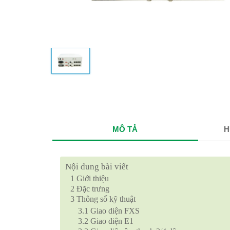
MÔ TẢ
H
Nội dung bài viết
1
Giới thiệu
2
Đặc trưng
3
Thông số kỹ thuật
3.1
Giao diện FXS
3.2
Giao diện E1