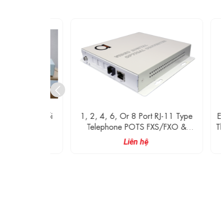
huyển Đổi
1, 2, 4, 6, Or 8 Port RJ-11 Type
E1-M
Quang
Telephone POTS FXS/FXO &
Thoại
Ethernet 10/100 To Fiber Optic
Liên hệ
Converter