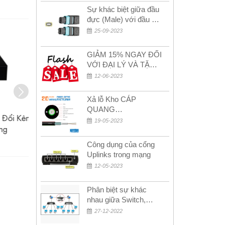
Sự khác biệt giữa đầu
đực (Male) với đầu cái
(Female) trong bộ đầu
25-09-2023
nối MPO
GIẢM 15% NGAY ĐỐI
VỚI ĐẠI LÝ VÀ TẶNG
QUÀ KHÁCH HÀNG
12-06-2023
MỚI!
Xả lỗ Kho CÁP
QUANG
 Kênh
E1-MUX16 UPCOM Bộ Chuyển Đổi
8 Voice (
MULTIMODE CÁP
19-05-2023
Âm Thanh 16 Kênh E1 PCM Mux
Multiplexer
QUANG
(19 Inch)
Por
MULTIMODE 4-8-12-
Liên hệ
Công dụng của cổng
24Fo SỢI OM1-OM2-
Uplinks trong mạng
OM3 Siêu Rẻ 5k
12-05-2023
Phân biệt sự khác
nhau giữa Switch,
Router và Hub
27-12-2022