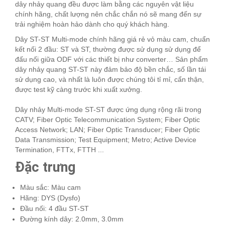
dây nhảy quang đều được làm bằng các nguyên vật liệu
chính hãng, chất lượng nên chắc chắn nó sẽ mang đến sự
trải nghiệm hoàn hảo dành cho quý khách hàng.
Dây ST-ST Multi-mode chính hãng giá rẻ vỏ màu cam, chuẩn
kết nối 2 đầu: ST và ST, thường được sử dụng sử dụng để
đấu nối giữa ODF với các thiết bị như converter… Sản phẩm
dây nhảy quang ST-ST này đảm bảo độ bền chắc, số lần tái
sử dụng cao, và nhất là luôn được chúng tôi tỉ mỉ, cẩn thận,
được test kỹ càng trước khi xuất xưởng.
Dây nhảy Multi-mode ST-ST được ứng dụng rộng rãi trong
CATV; Fiber Optic Telecommunication System; Fiber Optic
Access Network; LAN; Fiber Optic Transducer; Fiber Optic
Data Transmission; Test Equipment; Metro; Active Device
Termination, FTTx, FTTH ...
Đặc trưng
Màu sắc: Màu cam
Hãng: DYS (Dysfo)
Đầu nối: 4 đầu ST-ST
Đường kính dây: 2.0mm, 3.0mm