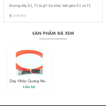
Đường dây E1, T1 là gì? Sự khác biệt giữa E1 và T1
22-08-2022
SẢN PHẨM ĐÃ XEM
Dây Nhảy Quang Multi-
Mode ST-ST
Liên hệ