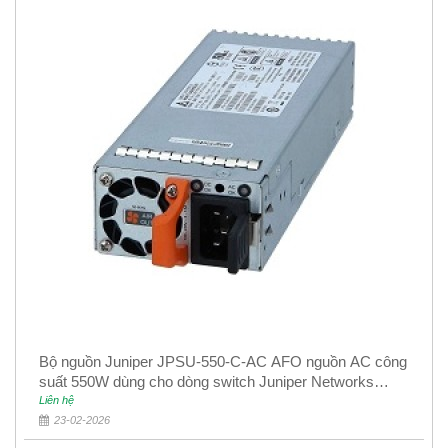
Bộ nguồn Juniper JPSU-550-C-AC AFO nguồn AC công
suất 550W dùng cho dòng switch Juniper Networks
EX4400
Liên hệ
23-02-2026