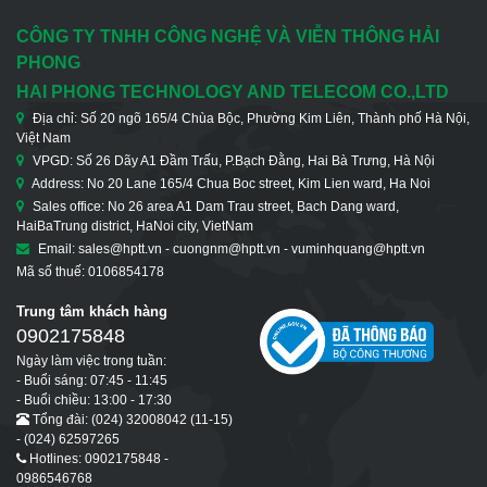
CÔNG TY TNHH CÔNG NGHỆ VÀ VIỄN THÔNG HẢI
PHONG
HAI PHONG TECHNOLOGY AND TELECOM CO.,LTD
Địa chỉ: Số 20 ngõ 165/4 Chùa Bộc, Phường Kim Liên, Thành phố Hà Nội,
Việt Nam
VPGD: Số 26 Dãy A1 Đầm Trấu, P.Bạch Đằng, Hai Bà Trưng, Hà Nội
Address: No 20 Lane 165/4 Chua Boc street, Kim Lien ward, Ha Noi
Sales office: No 26 area A1 Dam Trau street, Bach Dang ward,
HaiBaTrung district, HaNoi city, VietNam
Email: sales@hptt.vn - cuongnm@hptt.vn - vuminhquang@hptt.vn
Mã số thuế: 0106854178
Trung tâm khách hàng
0902175848
Ngày làm việc trong tuần:
- Buổi sáng: 07:45 - 11:45
- Buổi chiều: 13:00 - 17:30
Tổng đài: (024) 32008042 (11-15)
- (024) 62597265
Hotlines: 0902175848 -
0986546768