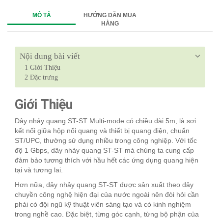
MÔ TẢ
HƯỚNG DẪN MUA
HÀNG
Nội dung bài viết
1
Giới Thiệu
2
Đặc trưng
Giới Thiệu
Dây nhảy quang ST-ST Multi-mode có chiều dài 5m, là sợi
kết nối giữa hộp nối quang và thiết bị quang điện, chuẩn
ST/UPC, thường sử dụng nhiều trong công nghiệp. Với tốc
độ 1 Gbps, dây nhảy quang ST-ST mà chúng ta cung cấp
đảm bảo tương thích với hầu hết các ứng dụng quang hiện
tại và tương lai.
Hơn nữa, dây nhảy quang ST-ST được sản xuất theo dây
chuyền công nghệ hiện đại của nước ngoài nên đòi hỏi cần
phải có đội ngũ kỹ thuật viên sáng tạo và có kinh nghiệm
trong nghề cao. Đặc biệt, từng góc cạnh, từng bộ phận của