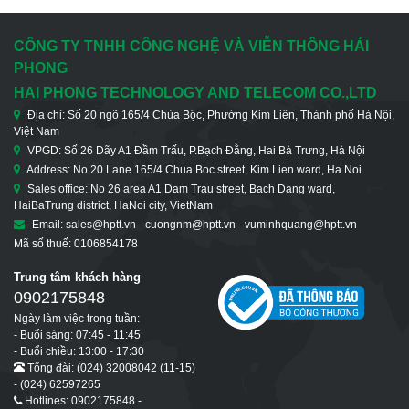
CÔNG TY TNHH CÔNG NGHỆ VÀ VIỄN THÔNG HẢI
PHONG
HAI PHONG TECHNOLOGY AND TELECOM CO.,LTD
Địa chỉ: Số 20 ngõ 165/4 Chùa Bộc, Phường Kim Liên, Thành phố Hà Nội,
Việt Nam
VPGD: Số 26 Dãy A1 Đầm Trấu, P.Bạch Đằng, Hai Bà Trưng, Hà Nội
Address: No 20 Lane 165/4 Chua Boc street, Kim Lien ward, Ha Noi
Sales office: No 26 area A1 Dam Trau street, Bach Dang ward,
HaiBaTrung district, HaNoi city, VietNam
Email: sales@hptt.vn - cuongnm@hptt.vn - vuminhquang@hptt.vn
Mã số thuế: 0106854178
Trung tâm khách hàng
0902175848
Ngày làm việc trong tuần:
- Buổi sáng: 07:45 - 11:45
- Buổi chiều: 13:00 - 17:30
Tổng đài: (024) 32008042 (11-15)
- (024) 62597265
Hotlines: 0902175848 -