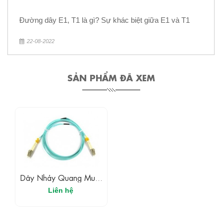
Đường dây E1, T1 là gì? Sự khác biệt giữa E1 và T1
22-08-2022
SẢN PHẨM ĐÃ XEM
Dây Nhảy Quang Multi-
Mode OM3 LC-LC
Liên hệ