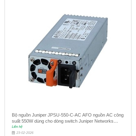
Bộ nguồn Juniper JPSU-550-C-AC AFO nguồn AC công
suất 550W dùng cho dòng switch Juniper Networks
EX4400
Liên hệ
23-02-2026