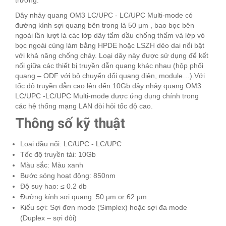
Dây nhảy quang OM3 LC/UPC - LC/UPC Multi-mode có
đường kính sợi quang bên trong là 50 µm , bao bọc bên
ngoài lần lượt là các lớp dây tẩm dầu chống thấm và lớp vỏ
bọc ngoài cùng làm bằng HPDE hoặc LSZH dẻo dai nổi bật
với khả năng chống cháy. Loại dây này được sử dụng để kết
nối giữa các thiết bị truyền dẫn quang khác nhau (hộp phối
quang – ODF với bộ chuyển đổi quang điện, module…).Với
tốc độ truyền dẫn cao lên đến 10Gb dây nhảy quang OM3
LC/UPC -LC/UPC Multi-mode được ứng dụng chính trong
các hệ thống mạng LAN đòi hỏi tốc độ cao.
Thông số kỹ thuật
Loại đầu nối: LC/UPC - LC/UPC
Tốc độ truyền tải: 10Gb
Màu sắc: Màu xanh
Bước sóng hoạt động: 850nm
Độ suy hao: ≤ 0.2 db
Đường kính sợi quang: 50 µm or 62 µm
Kiểu sợi: Sợi đơn mode (Simplex) hoặc sợi đa mode
(Duplex – sợi đôi)