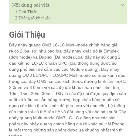
Nội dung bài viết
1
Giới Thiệu
2
Thông số kỹ thuật
Giới Thiệu
Dây nhảy quang OM3 LC-LC Multi-mode chính hãng giá
rẻ có 2 loại sợi như bao loại dây nhảy khác đó là Simplex
(đơn mode) và Duplex (Đa mode).Loại dây này sử dụng 2
đầu kết nối LC-LC chuẩn UPC (loại thông dụng được sử
dụng phổ biến để cắm vào các Module quang). Dây nhảy
quang OM3 LC/UPC - LC/UPC Multi-mode có màu xanh đặc
trưng của dây OM3, có các kích thước đường kính lần lượt là
2.0mm và 3.0mm với các độ dài khác nhau như : 3m, 5m,
10m, 15m, 20m, 30m… Đây là các độ dài được quy định sản
xuất và luôn có sẵn hàng,trường hợp khác hàng muốn sử
dụng các kích thước khác để phù hợp với nhu cầu, hệ thống
của mình thì có thể liên hệ và đặt hàng với nhà sản xuất.Dây
nhảy quang Multi-mode OM3 LC-LC giống như các sản
phẩm dây nhảy quang chính hãng giá rẻ khác tại Hải Phong,
là một trong những sản phẩm được ưa chuộng nhất trên thị
trường.