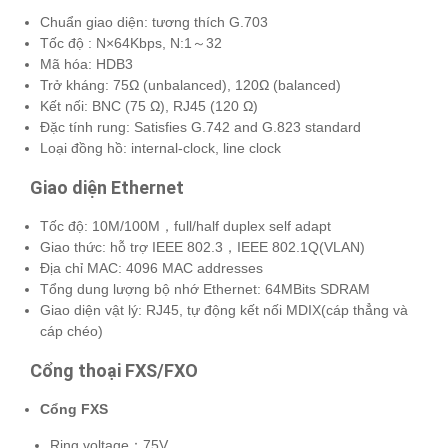
Chuẩn giao diện: tương thích G.703
Tốc độ : N×64Kbps, N:1～32
Mã hóa: HDB3
Trở kháng: 75Ω (unbalanced), 120Ω (balanced)
Kết nối: BNC (75 Ω), RJ45 (120 Ω)
Đặc tính rung: Satisfies G.742 and G.823 standard
Loại đồng hồ: internal-clock, line clock
Giao diện Ethernet
Tốc độ: 10M/100M，full/half duplex self adapt
Giao thức: hỗ trợ IEEE 802.3，IEEE 802.1Q(VLAN)
Địa chỉ MAC: 4096 MAC addresses
Tổng dung lượng bộ nhớ Ethernet: 64MBits SDRAM
Giao diện vật lý: RJ45, tự động kết nối MDIX(cáp thẳng và
cáp chéo)
Cổng thoại FXS/FXO
Cổng FXS
Ring voltage：75V