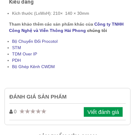
Kiểu dáng
Kích thước (LxWxH): 210× 140 × 30mm
Tham khảo thêm các sản phẩm khác của
Công ty TNHH
Công Nghệ và Viễn Thông Hải Phong
chúng tôi
Bộ Chuyển Đổi Procotol
STM
TDM Over IP
PDH
Bộ Ghép Kênh CWDM
ĐÁNH GIÁ SẢN PHẨM
Viết đánh giá
0