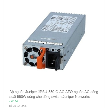
Bộ nguồn Juniper JPSU-550-C-AC AFO nguồn AC công
suất 550W dùng cho dòng switch Juniper Networks
EX4400
Liên hệ
23-02-2026