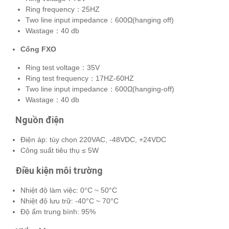
Ring frequency：25HZ
Two line input impedance：600Ω(hanging off)
Wastage：40 db
Cổng FXO
Ring test voltage：35V
Ring test frequency：17HZ-60HZ
Two line input impedance：600Ω(hanging-off)
Wastage：40 db
Nguồn điện
Điện áp: tùy chọn 220VAC, -48VDC, +24VDC
Công suất tiêu thụ ≤ 5W
Điều kiện môi trường
Nhiệt độ làm việc: 0°C ~ 50°C
Nhiệt độ lưu trữ: -40°C ~ 70°C
Độ ẩm trung bình: 95%