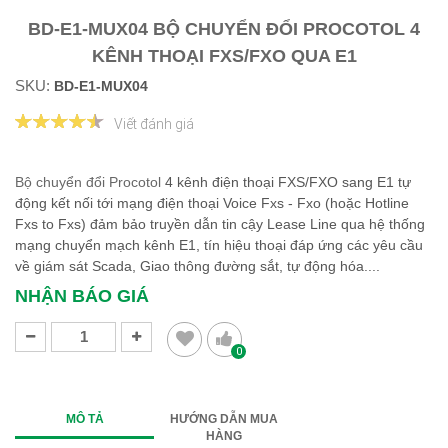
BD-E1-MUX04 BỘ CHUYỂN ĐỔI PROCOTOL 4
KÊNH THOẠI FXS/FXO QUA E1
SKU:
BD-E1-MUX04
Viết đánh giá
Bộ chuyển đổi Procotol
4 kênh điện thoại FXS/FXO sang E1 tự
động kết nối tới mạng điện thoại Voice Fxs - Fxo (hoặc Hotline
Fxs to Fxs) đảm bảo truyền dẫn tin cậy Lease Line qua hệ thống
mạng chuyển mạch kênh E1, tín hiệu thoại đáp ứng các yêu cầu
về giám sát Scada, Giao thông đường sắt, tự động hóa....
NHẬN BÁO GIÁ
0
MÔ TẢ
HƯỚNG DẪN MUA
HÀNG