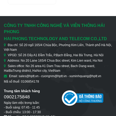
Qua E1
CÔNG TY TNHH CÔNG NGHỆ VÀ VIỄN THÔNG HẢI
PHONG
HAI PHONG TECHNOLOGY AND TELECOM CO.,LTD
Địa chỉ: Số 20 ngõ 165/4 Chùa Bộc, Phường Kim Liên, Thành phố Hà Nội,
Việt Nam
VPGD: Số 26 Dãy A1 Đầm Trấu, P.Bạch Đằng, Hai Bà Trưng, Hà Nội
Address: No 20 Lane 165/4 Chua Boc street, Kim Lien ward, Ha Noi
Sales office: No 26 area A1 Dam Trau street, Bach Dang ward,
HaiBaTrung district, HaNoi city, VietNam
Email: sales@hptt.vn - cuongnm@hptt.vn - vuminhquang@hptt.vn
Mã số thuế: 0106854178
Trung tâm khách hàng
0902175848
Ngày làm việc trong tuần:
- Buổi sáng: 07:45 - 11:45
- Buổi chiều: 13:00 - 17:30