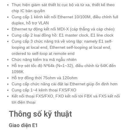
Thực hiện giám sát thiết bị cục bộ và từ xa, thiết kế theo
chip IC bản quyền
Cung cấp 1 kênh kết nối Ethernet 10/100M, điều chỉnh full
duplex, hỗ trợ VLAN
Ethernet tự động kết nối MDI-X (cáp thẳng và cáp chéo)
Cung cấp 2 loại đồng hồ: E1 master clock, E1 line clock
Cung cấp 3 chức năng trả về vòng lặp: namely E1 self-
looping at local end, Ethernet self-looping at local end,
ordered to self-loop at remote end
Chức năng kiểm tra mã ngẫu nhiên
Hỗ trợ sét tốc độ N*64k (N=1~32), điều chỉnh từ 64K đến
1098K
Hỗ trợ đồng thời 75ohm và 120ohm
Cung cấp chức năng cài đặt lại Ethernet giúp ổn định hơn
Cung cấp 1~4 kênh thoại FXS/FXO
Kết nối thoại FXS/FXO, FXO kết nối tới FBX và FXS kết nối
tới điện thoại
Thông số kỹ thuật
Giao diện E1