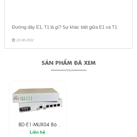
Đường dây E1, T1 là gì? Sự khác biệt giữa E1 và T1
22-08-2022
SẢN PHẨM ĐÃ XEM
BD-E1-MUX04 Bộ
Chuyển Đổi Procotol 4
Liên hệ
Kênh Thoại FXS/FXO