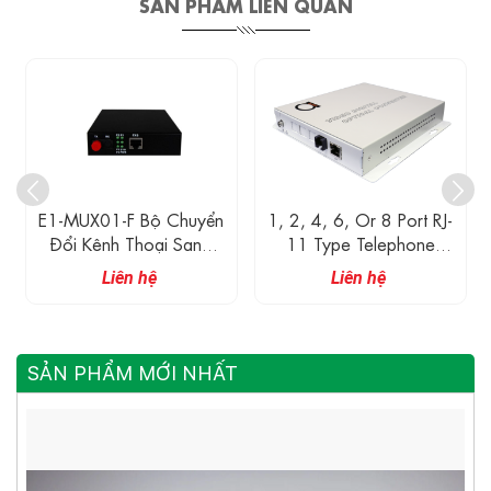
SẢN PHẨM LIÊN QUAN
E1-MUX01-F Bộ Chuyển
1, 2, 4, 6, Or 8 Port RJ-
Đổi Kênh Thoại Sang
11 Type Telephone
Quang
POTS FXS/FXO &
Liên hệ
Liên hệ
Ethernet 10/100 To
Fiber Optic Converter
SẢN PHẨM MỚI NHẤT