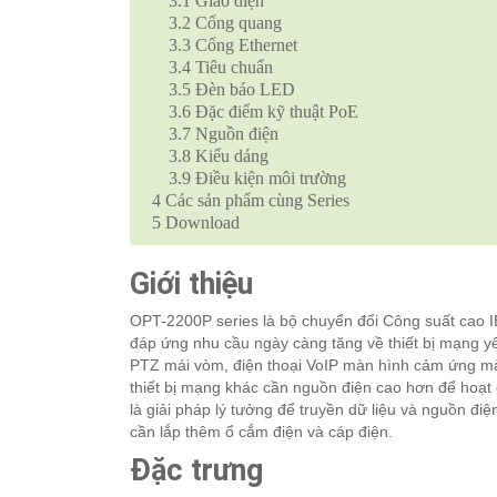
3.1
Giao diện
3.2
Cổng quang
3.3
Cổng Ethernet
3.4
Tiêu chuẩn
3.5
Đèn báo LED
3.6
Đặc điểm kỹ thuật PoE
3.7
Nguồn điện
3.8
Kiểu dáng
3.9
Điều kiện môi trường
4
Các sản phẩm cùng Series
5
Download
Giới thiệu
OPT-2200P series là bộ chuyển đổi Công suất cao I
đáp ứng nhu cầu ngày càng tăng về thiết bị mạng y
PTZ mái vòm, điện thoại VoIP màn hình cảm ứng mà
thiết bị mạng khác cần nguồn điện cao hơn để hoạ
là giải pháp lý tưởng để truyền dữ liệu và nguồn đi
cần lắp thêm ổ cắm điện và cáp điện.
Đặc trưng