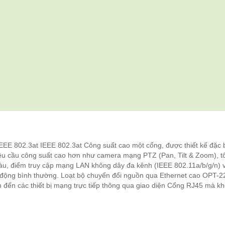
EEE 802.3at IEEE 802.3at Công suất cao một cổng, được thiết kế đặc b
êu cầu công suất cao hơn như camera mạng PTZ (Pan, Tilt & Zoom), t
u, điểm truy cập mạng LAN không dây đa kênh (IEEE 802.11a/b/g/n) 
t động bình thường. Loạt bộ chuyển đổi nguồn qua Ethernet cao OPT-
ện đến các thiết bị mạng trực tiếp thông qua giao diện Cổng RJ45 mà k