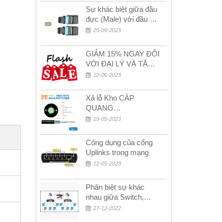
Sự khác biệt giữa đầu
đực (Male) với đầu cái
(Female) trong bộ đầu
25-09-2023
nối MPO
GIẢM 15% NGAY ĐỐI
VỚI ĐẠI LÝ VÀ TẶNG
QUÀ KHÁCH HÀNG
12-06-2023
MỚI!
Xả lỗ Kho CÁP
QUANG
MULTIMODE CÁP
19-05-2023
QUANG
MULTIMODE 4-8-12-
Công dụng của cổng
24Fo SỢI OM1-OM2-
Uplinks trong mạng
OM3 Siêu Rẻ 5k
12-05-2023
Phân biệt sự khác
nhau giữa Switch,
Router và Hub
27-12-2022