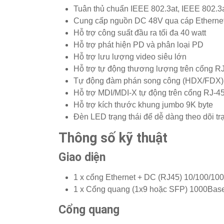
Tuân thủ chuẩn IEEE 802.3at, IEEE 802.3
Cung cấp nguồn DC 48V qua cáp Ethernet 
Hỗ trợ công suất đầu ra tối đa 40 watt
Hỗ trợ phát hiện PD và phân loại PD
Hỗ trợ lưu lượng video siêu lớn
Hỗ trợ tự động thương lượng trên cổng R
Tự động đàm phán song công (HDX/FDX) 
Hỗ trợ MDI/MDI-X tự động trên cổng RJ-4
Hỗ trợ kích thước khung jumbo 9K byte
Đèn LED trạng thái để dễ dàng theo dõi trạn
Thông số kỹ thuật
Giao diện
1 x cổng Ethernet + DC (RJ45) 10/100/10
1 x Cổng quang (1x9 hoặc SFP) 1000Bas
Cổng quang