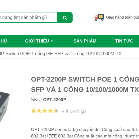
Giao hàng toàn qu
CHỦ
GIỚI THIỆU
SẢN PHẨM
TIN TỨC
P Switch POE 1 cổng GE SFP và 1 cổng 10/100/1000M TX
OPT-2200P SWITCH POE 1 CỔN
SFP VÀ 1 CỔNG 10/100/1000M TX
SKU:
OPT-2200P
Viết đánh giá
OPT-2200P series là bộ chuyển đổi Công suất cao IEE
802.3at IEEE 802.3at Công suất cao một cổng, được th