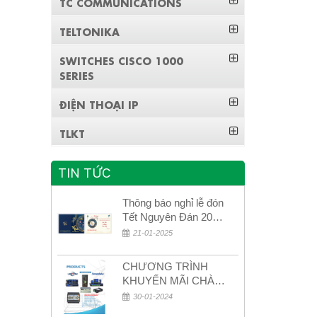
TC COMMUNICATIONS
TELTONIKA
SWITCHES CISCO 1000
SERIES
ĐIỆN THOẠI IP
TLKT
TIN TỨC
Thông báo nghỉ lễ đón
Tết Nguyên Đán 2026
– Xuân Bính Ngọ!
21-01-2025
CHƯƠNG TRÌNH
KHUYẾN MÃI CHÀO
MỪNG NĂM MỚI
30-01-2024
2024