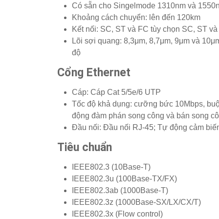
Có sẵn cho Singelmode 1310nm và 1550
Khoảng cách chuyển: lên đến 120km
Kết nối: SC, ST và FC tùy chọn SC, ST và
Lõi sợi quang: 8,3μm, 8,7μm, 9μm và 10μm
độ
Cổng Ethernet
Cáp: Cáp Cat 5/5e/6 UTP
Tốc độ khả dụng: cưỡng bức 10Mbps, bu
động đàm phán song công và bán song c
Đầu nối: Đầu nối RJ-45; Tự động cảm biế
Tiêu chuẩn
IEEE802.3 (10Base-T)
IEEE802.3u (100Base-TX/FX)
IEEE802.3ab (1000Base-T)
IEEE802.3z (1000Base-SX/LX/CX/T)
IEEE802.3x (Flow control)