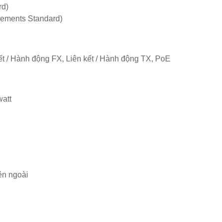
rd)
cements Standard)
kết / Hành động FX, Liên kết / Hành động TX, PoE
watt
ên ngoài