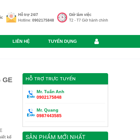
Hỗ trợ 24/7
Giờ làm việc
ốc
Hotline:
0902175848
T2 - T7 Giờ hành chính
LIÊN HỆ
TUYỂN DỤNG
G GE
HỖ TRỢ TRỰC TUYẾN
Mr. Tuấn Anh
0902175848
Mr. Quang
0987443585
E
SẢN PHẨM MỚI NHẤT
iết kế