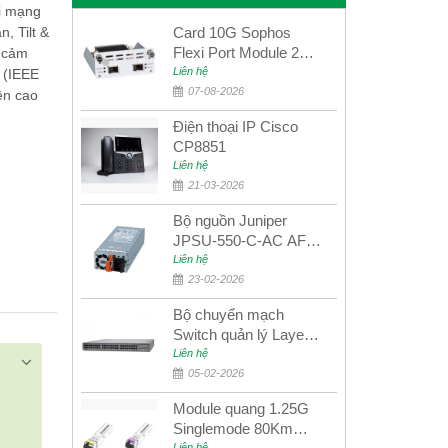
bị mạng
, Tilt &
Card 10G Sophos
Flexi Port Module 2
h cảm
port 10GbE SFP+
Liên hệ
 (IEEE
SGMOD2F2PUR
07-08-2026
ện cao
2port 10GbE SFP+
Điện thoại IP Cisco
CP8851
Liên hệ
21-03-2026
Bộ nguồn Juniper
JPSU-550-C-AC AFO
nguồn AC công suất
Liên hệ
550W dùng cho dòng
23-02-2026
switch Juniper
Bộ chuyển mạch
Networks EX4400
Switch quản lý Layer 3
Juniper QFX5100-48S
Liên hệ
05-02-2026
Module quang 1.25G
Singlemode 80Km
Liên hệ