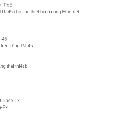
af PoE
RJ45 cho các thiết bị có cổng Ethernet
J-45
trên cổng RJ-45
5
g thái thiết bị
00Base-Tx
e-Fx