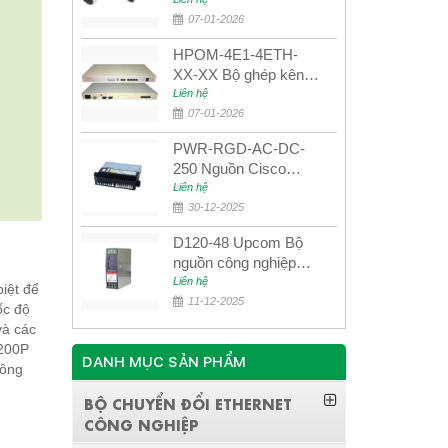
UPCOM MWS-12-45-
80AD/MWS-12-54-
07-01-2026
80BD
HPOM-4E1-4ETH-
XX-XX Bộ ghép kênh
quang quản lý SDH
Liên hệ
4E1+4ETH+RS232
07-01-2026
PWR-RGD-AC-DC-
250 Nguồn Cisco
Industrial 250W
Liên hệ
PoE/PoE+
30-12-2025
D120-48 Upcom Bộ
nguồn công nghiệp
đầu ra đơn 120W
Liên hệ
iệt để
48VDC
11-12-2025
ốc độ
và các
2200P
DANH MỤC SẢN PHẨM
hông
BỘ CHUYỂN ĐỔI ETHERNET
CÔNG NGHIỆP