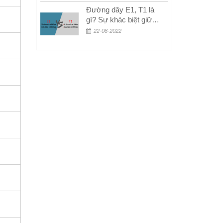
Đường dây E1, T1 là
gì? Sự khác biệt giữa
E1 và T1
22-08-2022