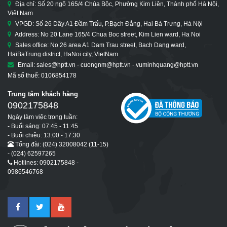
Địa chỉ: Số 20 ngõ 165/4 Chùa Bộc, Phường Kim Liên, Thành phố Hà Nội,
Việt Nam
VPGD: Số 26 Dãy A1 Đầm Trấu, P.Bạch Đằng, Hai Bà Trưng, Hà Nội
Address: No 20 Lane 165/4 Chua Boc street, Kim Lien ward, Ha Noi
Sales office: No 26 area A1 Dam Trau street, Bach Dang ward,
HaiBaTrung district, HaNoi city, VietNam
Email: sales@hptt.vn - cuongnm@hptt.vn - vuminhquang@hptt.vn
Mã số thuế: 0106854178
Trung tâm khách hàng
0902175848
Ngày làm việc trong tuần:
- Buổi sáng: 07:45 - 11:45
- Buổi chiều: 13:00 - 17:30
Tổng đài: (024) 32008042 (11-15)
- (024) 62597265
Hotlines: 0902175848 -
0986546768