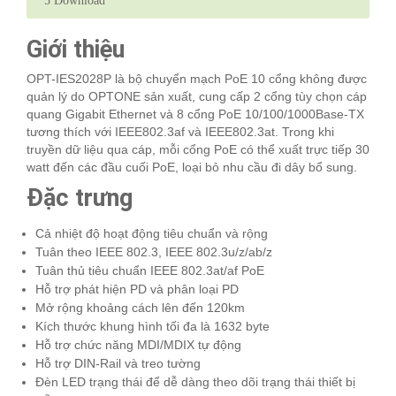
5
Download
Giới thiệu
OPT-IES2028P là bộ chuyển mạch PoE 10 cổng không được
quản lý do OPTONE sản xuất, cung cấp 2 cổng tùy chọn cáp
quang Gigabit Ethernet và 8 cổng PoE 10/100/1000Base-TX
tương thích với IEEE802.3af và IEEE802.3at. Trong khi
truyền dữ liệu qua cáp, mỗi cổng PoE có thể xuất trực tiếp 30
watt đến các đầu cuối PoE, loại bỏ nhu cầu đi dây bổ sung.
Đặc trưng
Cả nhiệt độ hoạt động tiêu chuẩn và rộng
Tuân theo IEEE 802.3, IEEE 802.3u/z/ab/z
Tuân thủ tiêu chuẩn IEEE 802.3at/af PoE
Hỗ trợ phát hiện PD và phân loại PD
Mở rộng khoảng cách lên đến 120km
Kích thước khung hình tối đa là 1632 byte
Hỗ trợ chức năng MDI/MDIX tự động
Hỗ trợ DIN-Rail và treo tường
Đèn LED trạng thái để dễ dàng theo dõi trạng thái thiết bị