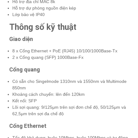
Hỗ trợ địa chỉ MAC 8k
Hỗ trợ dự phòng nguồn điện kép
Lớp bảo vệ IP40
Thông số kỹ thuật
Giao diện
8 x Cổng Ethernet + PoE (RJ45) 10/100/1000Base-Tx
2 x Cổng quang (SFP) 1000Base-Fx
Cổng quang
Có sẵn cho Singelmode 1310nm và 1550nm và Multimode
850nm
Khoảng cách chuyển: lên đến 120km
Kết nối: SFP
Lõi sợi quang: 9/125μm trên sợi đơn chế độ, 50/125μm và
62,5μm trên sợi đa chế độ
Cổng Ethernet
Tốc độ khả dụng: buộc 10Mbps, buộc 100Mbps và tự động