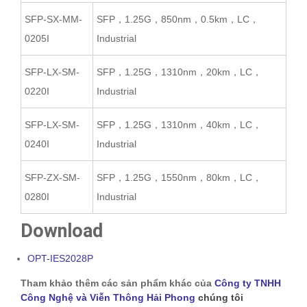
SFP-SX-MM-
SFP，1.25G，850nm，0.5km，LC，
0205I
Industrial
SFP-LX-SM-
SFP，1.25G，1310nm，20km，LC，
0220I
Industrial
SFP-LX-SM-
SFP，1.25G，1310nm，40km，LC，
0240I
Industrial
SFP-ZX-SM-
SFP，1.25G，1550nm，80km，LC，
0280I
Industrial
Download
OPT-IES2028P
Tham khảo thêm các sản phẩm khác của
Công ty TNHH
Công Nghệ và Viễn Thông Hải Phong
chúng tôi