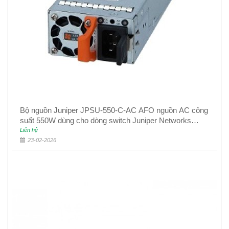
Bộ nguồn Juniper JPSU-550-C-AC AFO nguồn AC công
suất 550W dùng cho dòng switch Juniper Networks
EX4400
Liên hệ
23-02-2026