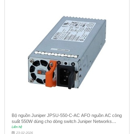
Bộ nguồn Juniper JPSU-550-C-AC AFO nguồn AC công
suất 550W dùng cho dòng switch Juniper Networks
EX4400
Liên hệ
23-02-2026