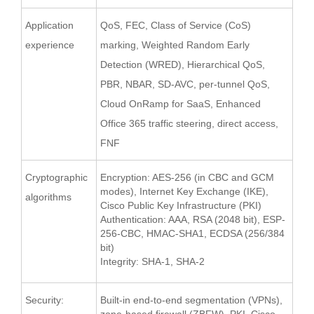
Application
QoS, FEC, Class of Service (CoS)
experience
marking, Weighted Random Early
Detection (WRED), Hierarchical QoS,
PBR, NBAR, SD-AVC, per-tunnel QoS,
Cloud OnRamp for SaaS, Enhanced
Office 365 traffic steering, direct access,
FNF
Cryptographic
Encryption: AES-256 (in CBC and GCM
modes), Internet Key Exchange (IKE),
algorithms
Cisco Public Key Infrastructure (PKI)
Authentication: AAA, RSA (2048 bit), ESP-
256-CBC, HMAC-SHA1, ECDSA (256/384
bit)
Integrity: SHA-1, SHA-2
Security:
Built-in end-to-end segmentation (VPNs),