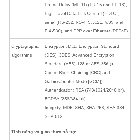
Frame Relay (MLFR) (FR.15 and FR.16),
High-Level Data Link Control (HDLC),
serial (RS-232, RS-449, X.21, V.35, and
EIA-530), and PPP over Ethernet (PPPoE)
Cryptographic
Encryption: Data Encryption Standard
algorithms
(DES), 3DES, Advanced Encryption
Standard (AES)-128 or AES-256 (in
Cipher Block Chaining [CBC] and
Galois/Counter Mode [GCM])
Authentication: RSA (748/1024/2048 bit),
ECDSA (256/384 bit)
Integrity: MD5, SHA, SHA-256, SHA-384,
SHA-512
Tính năng và giao thức hỗ trợ