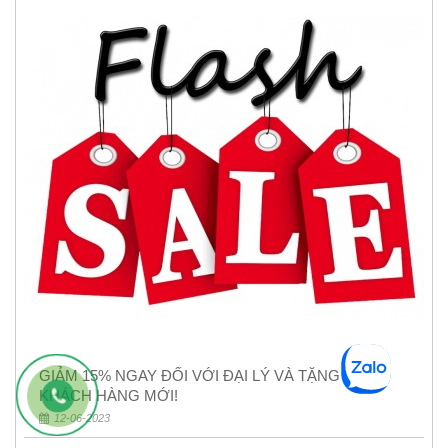
GIẢM 15% NGAY ĐỐI VỚI ĐẠI LÝ VÀ TẶNG QUÀ
KHÁCH HÀNG MỚI!
12-06-2023