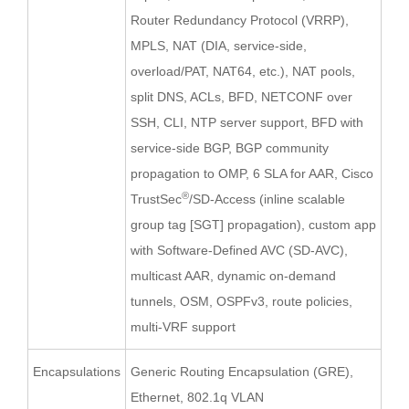
Router Redundancy Protocol (VRRP),
MPLS, NAT (DIA, service-side,
overload/PAT, NAT64, etc.), NAT pools,
split DNS, ACLs, BFD, NETCONF over
SSH, CLI, NTP server support, BFD with
service-side BGP, BGP community
propagation to OMP, 6 SLA for AAR, Cisco
®
TrustSec
/SD-Access (inline scalable
group tag [SGT] propagation), custom app
with Software-Defined AVC (SD-AVC),
multicast AAR, dynamic on-demand
tunnels, OSM, OSPFv3, route policies,
multi-VRF support
Encapsulations
Generic Routing Encapsulation (GRE),
Ethernet, 802.1q VLAN