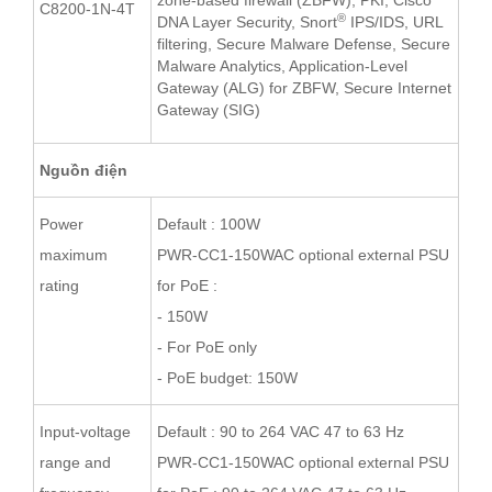
zone-based firewall (ZBFW), PKI, Cisco
C8200-1N-4T
®
DNA Layer Security, Snort
IPS/IDS, URL
filtering, Secure Malware Defense, Secure
Malware Analytics, Application-Level
Gateway (ALG) for ZBFW, Secure Internet
Gateway (SIG)
Nguồn điện
Power
Default : 100W
maximum
PWR-CC1-150WAC optional external PSU
rating
for PoE :
- 150W
- For PoE only
- PoE budget: 150W
Input-voltage
Default : 90 to 264 VAC 47 to 63 Hz
range and
PWR-CC1-150WAC optional external PSU