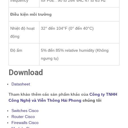
frequency
for PoE : 90 to 264 VAC 47 to 63 Hz
Điều kiện môi trường
Nhiệt độ hoạt
32° đến 104°F (0° đến 40°C)
động
Độ ẩm
5% đến 85% relative humidity (Không
ngưng tụ)
Download
Datasheet
Tham khảo thêm các sản phẩm khác của
Công ty TNHH
Công Nghệ và Viễn Thông Hải Phong
chúng tôi
Switches Cisco
Router Cisco
Firewalls Cisco