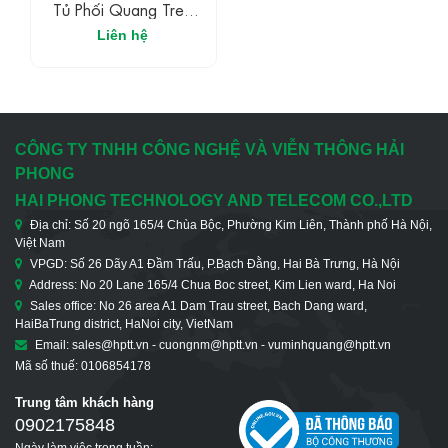
Tủ Phối Quang Treo
Ngoài Trời 24FO
Liên hệ
CÔNG TY TNHH CÔNG NGHỆ VÀ VIỄN THÔNG HẢI
PHONG
HAI PHONG TECHNOLOGY AND TELECOM CO.,LTD
Địa chỉ: Số 20 ngõ 165/4 Chùa Bộc, Phường Kim Liên, Thành phố Hà Nội,
Việt Nam
VPGD: Số 26 Dãy A1 Đầm Trấu, P.Bạch Đằng, Hai Bà Trưng, Hà Nội
Address: No 20 Lane 165/4 Chua Boc street, Kim Lien ward, Ha Noi
Sales office: No 26 area A1 Dam Trau street, Bach Dang ward,
HaiBaTrung district, HaNoi city, VietNam
Email: sales@hptt.vn - cuongnm@hptt.vn - vuminhquang@hptt.vn
Mã số thuế: 0106854178
Trung tâm khách hàng
0902175848