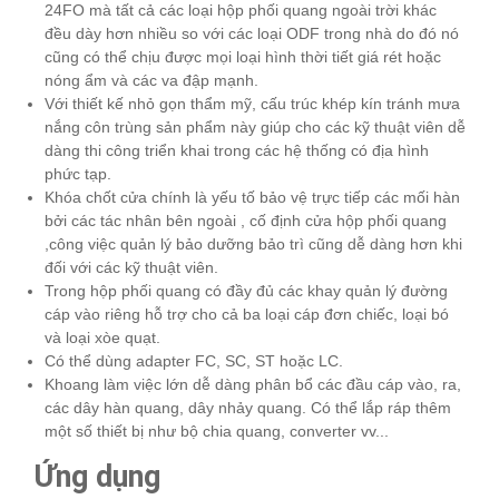
24FO mà tất cả các loại hộp phối quang ngoài trời khác
đều dày hơn nhiều so với các loại ODF trong nhà do đó nó
cũng có thể chịu được mọi loại hình thời tiết giá rét hoặc
nóng ẩm và các va đập mạnh.
Với thiết kế nhỏ gọn thẩm mỹ, cấu trúc khép kín tránh mưa
nắng côn trùng sản phẩm này giúp cho các kỹ thuật viên dễ
dàng thi công triển khai trong các hệ thống có địa hình
phức tạp.
Khóa chốt cửa chính là yếu tố bảo vệ trực tiếp các mối hàn
bởi các tác nhân bên ngoài , cố định cửa hộp phối quang
,công việc quản lý bảo dưỡng bảo trì cũng dễ dàng hơn khi
đối với các kỹ thuật viên.
Trong hộp phối quang có đầy đủ các khay quản lý đường
cáp vào riêng hỗ trợ cho cả ba loại cáp đơn chiếc, loại bó
và loại xòe quạt.
Có thể dùng adapter FC, SC, ST hoặc LC.
Khoang làm việc lớn dễ dàng phân bổ các đầu cáp vào, ra,
các dây hàn quang, dây nhảy quang. Có thể lắp ráp thêm
một số thiết bị như bộ chia quang, converter vv...
Ứng dụng