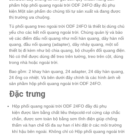
phẩm hộp phối quang ngoài trời ODF 24FO đầy đủ phụ
kiện.Một sản phẩm do chúng tôi tự sản xuất và đang được
thị trường ưa chuộng.
Tủ phối quang treo ngoài trời ODF 24FO là thiết bị dùng chủ
yếu cho các kết nối quang ngoài trời. Chúng quản lý và bảo
vệ các điểm đấu nối quang như mối hàn quang, dây hàn nối
quang, đầu nối quang (adapter), dây nhảy quang, một số
thiết bị đi kèm như bộ chia quang, bộ chuyển đổi quang điện.
Nó có thể được dùng để treo trên tường, treo trên cột, dùng
trong nhà hoặc ngoài trời.
Bao gồm: 2 khay hàn quang, 24 adapter, 24 dây hàn quang,
24 ống co nhiệt. Và bên dưới đây chính là các hình ảnh về
sản phầm hộp phối quang ngoài trời ODF 24FO.
Đặc trưng
Hộp phối quang ngoài trời ODF 24FO đầy đủ phụ
kiện được làm bằng chất liêu thépcold-rol cứng cáp chắc
chắn, được sơn toàn bộ bằng sơn tĩnh điện giúp chống
thấm và hạn chế tối đa sự han rỉ khi đặt ở các môi trường
khí hậu bên ngoài. Không chỉ có Hộp phối quang ngoài trời