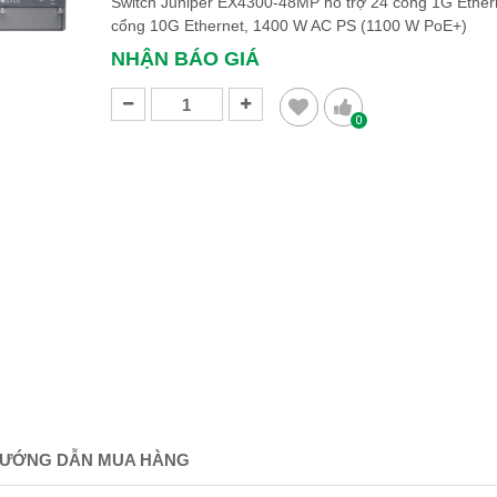
Switch Juniper EX4300-48MP hỗ trợ 24 cổng 1G Ether
cổng 10G Ethernet, 1400 W AC PS (1100 W PoE+)
NHẬN BÁO GIÁ
0
ƯỚNG DẪN MUA HÀNG