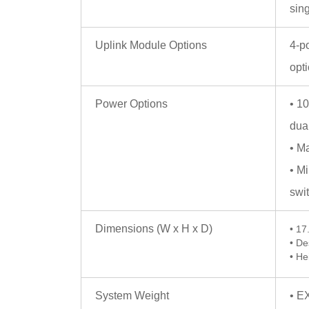
sing
Uplink Module Options
4-p
opti
Power Options
• 1
dua
• M
• M
swi
Dimensions (W x H x D)
• 17
• De
• He
System Weight
• E