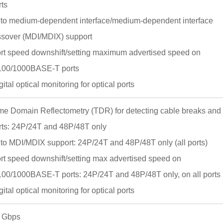
rts
uto medium-dependent interface/medium-dependent interface
ssover (MDI/MDIX) support
ort speed downshift/setting maximum advertised speed on
100/1000BASE-T ports
gital optical monitoring for optical ports
ime Domain Reflectometry (TDR) for detecting cable breaks and
rts: 24P/24T and 48P/48T only
uto MDI/MDIX support: 24P/24T and 48P/48T only (all ports)
ort speed downshift/setting max advertised speed on
100/1000BASE-T ports: 24P/24T and 48P/48T only, on all ports
gital optical monitoring for optical ports
 Gbps