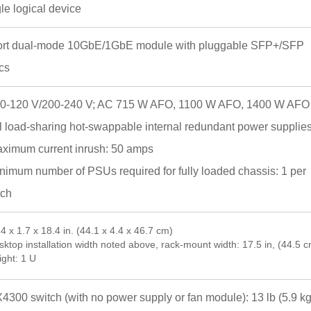
le logical device
ort dual-mode 10GbE/1GbE module with pluggable SFP+/SFP
cs
00-120 V/200-240 V; AC 715 W AFO, 1100 W AFO, 1400 W AFO
l load-sharing hot-swappable internal redundant power supplie
aximum current inrush: 50 amps
inimum number of PSUs required for fully loaded chassis: 1 per
tch
.4 x 1.7 x 18.4 in. (44.1 x 4.4 x 46.7 cm)
sktop installation width noted above, rack-mount width: 17.5 in, (44.5 
ight: 1 U
X4300 switch (with no power supply or fan module): 13 lb (5.9 k