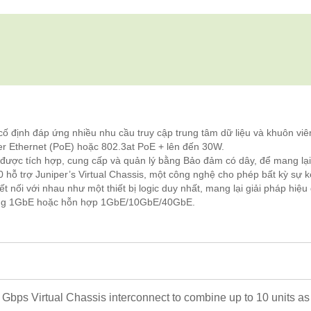
ố định đáp ứng nhiều nhu cầu truy cập trung tâm dữ liệu và khuôn viê
r Ethernet (PoE) hoặc 802.3at PoE + lên đến 30W.
 được tích hợp, cung cấp và quản lý bằng Bảo đảm có dây, để mang lại 
0 hỗ trợ Juniper’s Virtual Chassis, một công nghệ cho phép bất kỳ sự 
nối với nhau như một thiết bị logic duy nhất, mang lại giải pháp hiệu
ường 1GbE hoặc hỗn hợp 1GbE/10GbE/40GbE.
 Gbps Virtual Chassis interconnect to combine up to 10 units as