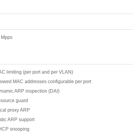
 Mpps
AC limiting (per port and per VLAN)
llowed MAC addresses configurable per port
ynamic ARP inspection (DAI)
P source guard
ocal proxy ARP
tatic ARP support
HCP snooping