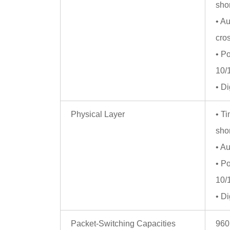
sho
• A
cro
• P
10/
• Di
Physical Layer
• T
sho
• A
• P
10/
• Di
Packet-Switching Capacities
960