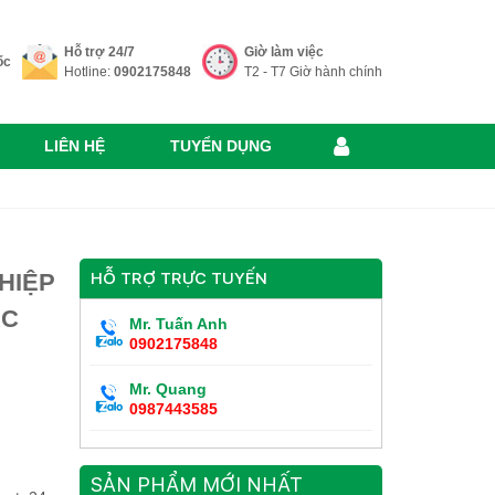
Hỗ trợ 24/7
Giờ làm việc
ốc
Hotline:
0902175848
T2 - T7 Giờ hành chính
LIÊN HỆ
TUYỂN DỤNG
HIỆP
HỖ TRỢ TRỰC TUYẾN
AC
Mr. Tuấn Anh
0902175848
Mr. Quang
0987443585
SẢN PHẨM MỚI NHẤT