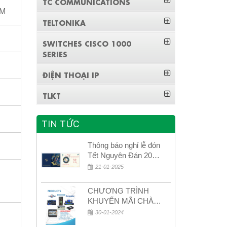
TC COMMUNICATIONS
FM
TELTONIKA
SWITCHES CISCO 1000
SERIES
ĐIỆN THOẠI IP
TLKT
TIN TỨC
Thông báo nghỉ lễ đón
Tết Nguyên Đán 2026
– Xuân Bính Ngọ!
21-01-2025
CHƯƠNG TRÌNH
KHUYẾN MÃI CHÀO
MỪNG NĂM MỚI
30-01-2024
2024