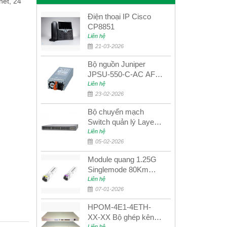
net, 24
Điện thoại IP Cisco
CP8851
Liên hệ
21-03-2026
Bộ nguồn Juniper
JPSU-550-C-AC AFO
nguồn AC công suất
Liên hệ
550W dùng cho dòng
23-02-2026
switch Juniper
Bộ chuyển mạch
Networks EX4400
Switch quản lý Layer 3
Juniper QFX5100-48S
Liên hệ
05-02-2026
Module quang 1.25G
Singlemode 80Km
UPCOM MWS-12-45-
Liên hệ
80AD/MWS-12-54-
07-01-2026
80BD
HPOM-4E1-4ETH-
XX-XX Bộ ghép kênh
Liên hệ