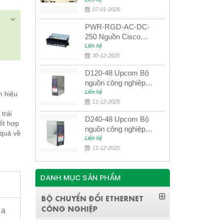
quang quản lý SDH
4E1+4ETH+RS232
07-01-2026
PWR-RGD-AC-DC-
250 Nguồn Cisco
Industrial 250W
Liên hệ
PoE/PoE+
30-12-2025
D120-48 Upcom Bộ
nguồn công nghiệp
đầu ra đơn 120W
Liên hệ
n hiệu
48VDC
11-12-2025
trải
D240-48 Upcom Bộ
kết hợp
nguồn công nghiệp
 quả về
đầu ra đơn 240W
Liên hệ
48VDC
11-12-2025
DANH MỤC SẢN PHẨM
BỘ CHUYỂN ĐỔI ETHERNET
CÔNG NGHIỆP
 a