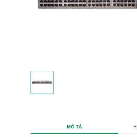
MÔ TẢ
H