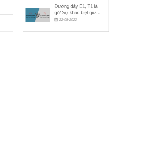
Đường dây E1, T1 là
gì? Sự khác biệt giữa
E1 và T1
22-08-2022