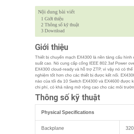
Nội dung bài viết
1
Giới thiệu
2
Thông số kỹ thuật
3
Download
Giới thiệu
Thiết bị chuyển mạch EX4300 là nền tảng cấu hình c
suất cao. Nó cung cấp cổng IEEE 802.3af Power ove
EX4300 cloud-ready và hỗ trợ ZTP, vì vậy nó có thể
nghiệm tốt hơn cho các thiết bị được kết nối. EX430
nào của tối đa 10 Switch EX4300 và EX4600 được kết 
chi phí, có khả năng mở rộng cao cho các môi tr
Thông số kỹ thuật
Physical Specifications
Backplane
320