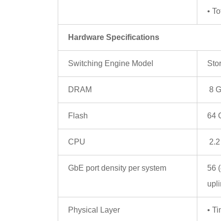
• T
Hardware Specifications
Switching Engine Model
Sto
DRAM
8 G
Flash
64 
CPU
2.2
GbE port density per system
56 
upl
Physical Layer
• T