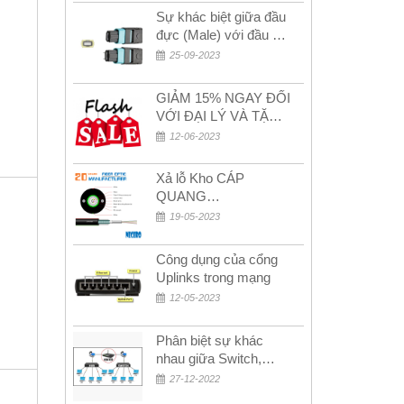
Sự khác biệt giữa đầu
đực (Male) với đầu cái
(Female) trong bộ đầu
25-09-2023
nối MPO
GIẢM 15% NGAY ĐỐI
VỚI ĐẠI LÝ VÀ TẶNG
QUÀ KHÁCH HÀNG
12-06-2023
MỚI!
Xả lỗ Kho CÁP
QUANG
MULTIMODE CÁP
19-05-2023
QUANG
MULTIMODE 4-8-12-
Công dụng của cổng
24Fo SỢI OM1-OM2-
Uplinks trong mạng
OM3 Siêu Rẻ 5k
12-05-2023
Phân biệt sự khác
nhau giữa Switch,
Router và Hub
27-12-2022