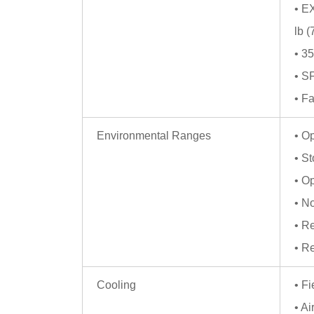
• E
lb (
• 3
• S
• Fa
Environmental Ranges
• Op
• St
• Op
• No
• R
• R
Cooling
• F
• A