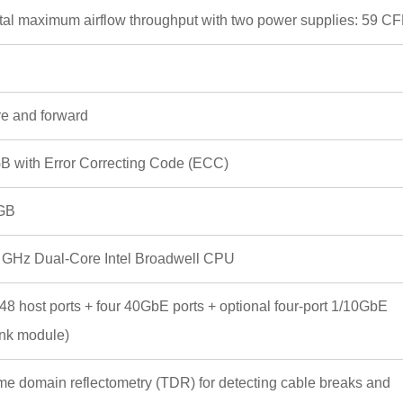
otal maximum airflow throughput with two power supplies: 59 C
re and forward
B with Error Correcting Code (ECC)
GB
 GHz Dual-Core Intel Broadwell CPU
(48 host ports + four 40GbE ports + optional four-port 1/10GbE
ink module)
ime domain reflectometry (TDR) for detecting cable breaks and