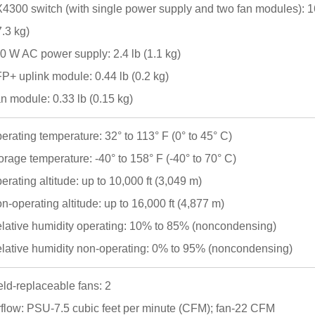
X4300 switch (with single power supply and two fan modules): 1
7.3 kg)
50 W AC power supply: 2.4 lb (1.1 kg)
FP+ uplink module: 0.44 lb (0.2 kg)
n module: 0.33 lb (0.15 kg)
erating temperature: 32° to 113° F (0° to 45° C)
orage temperature: -40° to 158° F (-40° to 70° C)
erating altitude: up to 10,000 ft (3,049 m)
n-operating altitude: up to 16,000 ft (4,877 m)
elative humidity operating: 10% to 85% (noncondensing)
elative humidity non-operating: 0% to 95% (noncondensing)
ield-replaceable fans: 2
irflow: PSU-7.5 cubic feet per minute (CFM); fan-22 CFM