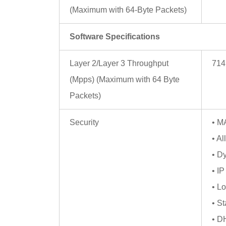
(Maximum with 64-Byte Packets)
Software Specifications
Layer 2/Layer 3 Throughput
714
(Mpps) (Maximum with 64 Byte
Packets)
Security
• M
• A
• D
• I
• L
• S
• D