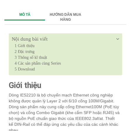
MÔ TẢ
HƯỚNG DẪN MUA
HÀNG
Nội dung bài viết
1
Giới thiệu
2
Đặc trưng
3
Thông số kĩ thuật
4
Các sản phẩm cùng Series
5
Download
Giới thiệu
Dòng IES2210 là bộ chuyển mạch Ethernet công nghiệp
không được quản lý Layer 2 với 6/10 cổng 100M/Gigabit.
Dòng sản phẩm này cung cấp cổng Ethernet100M (PoE tùy
chọn) và cổng Combo Gigabit (khe cắm SFP hoặc RJ45) và
bộ nguồn PoE chuẩn giao thức của IEEE802.3af/at. Thiết
kế DIN-Rail có thể đáp ứng các yêu cầu của các cảnh khác
nhau.