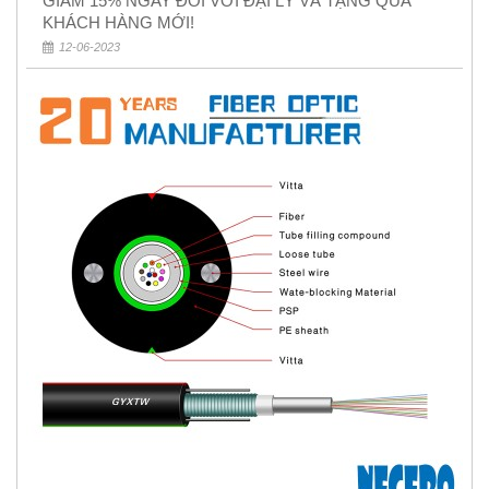
GIẢM 15% NGAY ĐỐI VỚI ĐẠI LÝ VÀ TẶNG QUÀ
KHÁCH HÀNG MỚI!
12-06-2023