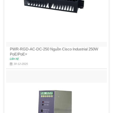
PWR-RGD-AC-DC-250 Nguồn Cisco Industrial 250W
PoE/PoE+
Liên hệ
30-12-2025