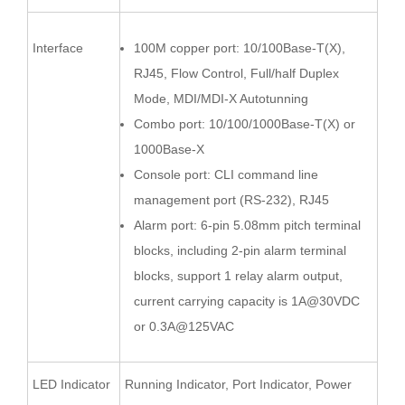
Interface
100M copper port: 10/100Base-T(X),
RJ45, Flow Control, Full/half Duplex
Mode, MDI/MDI-X Autotunning
Combo port: 10/100/1000Base-T(X) or
1000Base
-X
Console port: CLI command line
management port (RS-232), RJ45
Alarm port:
6
-pin
5.08
mm pitch terminal
blocks,
including 2-pin alarm terminal
blocks,
support 1 relay alarm output,
current carrying capacity is 1A@
30
VDC
or 0.
3
A@12
5
VAC
LED Indicator
Running Indicator, Port Indicator, Power