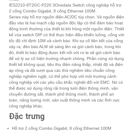
IES2210-8T2GC-P220 3Onedata Switch công nghiệp hỗ trợ
2 cổng Combo Gigabit, 8 cổng Ethernet 100M.
Series này hỗ trợ nguồn điện AC/DC tùy chọn. Và nguồn điện
đầu vào là hai mạch cấp nguồn độc lập có thể đảm bảo hoạt
động bình thường của thiết bị khi hỏng một nguồn điện. Thiết
kế của switch DIP có thể thực hiện điều khiển luồng, cổng với
tốc độ chỉ định 10M và cảnh báo. Khi sự cố liên kết của cổng
xảy ra, đèn báo ALM sẽ sáng lên và gửi cảnh báo, trong khi
đó, thiết bị báo động được kết nối với rơ le sẽ gửi cảnh báo
để xử lý sự cố hiện trường nhanh chóng. Phần cứng sử dụng
thiết kế không quạt, tiêu thụ điện năng thấp, nhiệt độ và điện
áp rộng và đã vượt qua các thử nghiệm tiêu chuẩn công
nghiệp nghiêm ngặt, có thể phù hợp với môi trường cảnh
công nghiệp với các yêu cầu khắc nghiệt đối với EMC. Nó có
thể được sử dụng rộng rãi trong lưới điện thông minh, vận
chuyển đường sắt, thành phố thông minh, thành phố an
toàn, năng lượng mới, sản xuất thông minh và các lĩnh vực
công nghiệp khác.
Đặc trưng
Hỗ trợ 2 cổng Combo Gigabit, 8 cổng Ethernet 100M