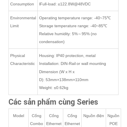
Consumption
lFull-load: ≤122.8W@48VDC
Environmental
Operating temperature range: -40~75
℃
Limit
Storage temperature range: -40~
8
5
℃
Relative humidity: 5%
～
95%
(no
condensation)
Physical
Housing: IP40 protection, metal
Characteristic
Installation: DIN-Rail
or wall
mounting
Dimension (W x H x
D):
53
mm×1
38
mm×1
1
0mm
Weight:
≤
0.62
kg
Các sản phẩm cùng Series
Model
Cổng
Cổng
Cổng
Nguồn điện
Nguồn
Combo
Ethernet
Ethernet
POE