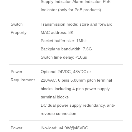
Supply Indicator, Alarm Indicator, PoE
Indicator (only for PoE products)
Switch
Transmission mode: store and forward
Property
MAC address: 8K
Packet buffer size: 1Mbit
Backplane bandwidth: 7.6G
Switch time delay: <10μs
Power
O
ptional 24VDC,
48VDC
or
Requirement
220VAC
,
6
pin
s
5.08
mm pitch terminal
blocks
, including 4 pins power supply
terminal blocks
D
C d
ual power supply redundancy,
anti-
reverse
connection
Power
lNo-load: ≤4.9W@48VDC