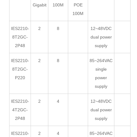
Gigabit
100M
POE
100M
IES2210-
2
8
12~48VDC
8T2GC-
dual power
2P48
supply
IES2210-
2
8
85~264VAC
8T2GC-
single
P220
power
supply
IES2210-
2
4
12~48VDC
4T2GC-
dual power
2P48
supply
IES2210-
2
4
85~264VAC