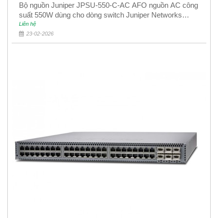
Bộ nguồn Juniper JPSU-550-C-AC AFO nguồn AC công
suất 550W dùng cho dòng switch Juniper Networks
EX4400
Liên hệ
23-02-2026