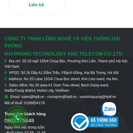
3Onedata Switch Công
Liên hệ
Nghiệp 2 Cổng Combo
Gigabit, 8 Cổng
Ethernet 100M
CÔNG TY TNHH CÔNG NGHỆ VÀ VIỄN THÔNG HẢI
PHONG
HAI PHONG TECHNOLOGY AND TELECOM CO.,LTD
Địa chỉ: Số 20 ngõ 165/4 Chùa Bộc, Phường Kim Liên, Thành phố Hà Nội,
Việt Nam
VPGD: Số 26 Dãy A1 Đầm Trấu, P.Bạch Đằng, Hai Bà Trưng, Hà Nội
Address: No 20 Lane 165/4 Chua Boc street, Kim Lien ward, Ha Noi
Sales office: No 26 area A1 Dam Trau street, Bach Dang ward,
HaiBaTrung district, HaNoi city, VietNam
Email: sales@hptt.vn - cuongnm@hptt.vn - vuminhquang@hptt.vn
Mã số thuế: 0106854178
Trung tâm khách hàng
0902175848
Ngày làm việc trong tuần:
- Buổi sáng: 07:45 - 11:45