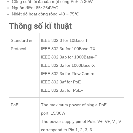
Công suất tối đa của một cổng PoE là 30W
Nguồn điện: 85~264VAC
Nhiệt độ hoạt động rộng -40 ~ 75℃
Thông số kĩ thuật
Standard &
IEEE 802.3 for 10Base-T
Protocol
IEEE 802.3u for 100Base-TX
IEEE 802.3ab for 1000Base-T
IEEE 802.3z for 1000Base-X
IEEE 802.3x for Flow Control
IEEE 802.3af for PoE
IEEE 802.3at for PoE+
PoE
T
he maximum power of single PoE
port:
15/
30W
The power supply pin of PoE:
V+, V+, V-,
V-
correspond to Pin 1, 2, 3, 6