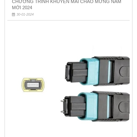
CHƯƠNG TRÌNH KHUYẾN MÃI CHÀO MỪNG NĂM
MỚI 2024
30-01-2024