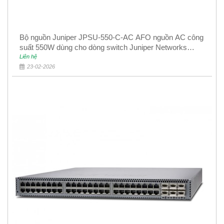
Bộ nguồn Juniper JPSU-550-C-AC AFO nguồn AC công
suất 550W dùng cho dòng switch Juniper Networks
EX4400
Liên hệ
23-02-2026