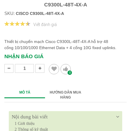
C9300L-48T-4X-A
SKU:
CISCO C9300L-48T-4X-A
Viết đánh giá
Thiết bị chuyển mạch Cisco C9300L-48T-4X-A hỗ trợ 48
cổng 10/100/1000 Ethernet Data + 4 cổng 10G fixed uplinks.
NHẬN BÁO GIÁ
0
MÔ TẢ
HƯỚNG DẪN MUA
HÀNG
Nội dung bài viết
1
Giới thiệu
2
Thông số kỹ thuật