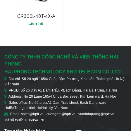
C9300L-48T-4X-A
Liên hệ
CÔNG TY TNHH CÔNG NGHỆ VÀ VIỄN THÔNG HẢI
PHONG
HAI PHONG TECHNOLOGY AND TELECOM CO.,LTD
Địa chỉ: Số 20 ngõ 165/4 Chùa Bộc, Phường Kim Liên, Thành phố Hà Nội,
Việt Nam
VPGD: Số 26 Dãy A1 Đầm Trấu, P.Bạch Đằng, Hai Bà Trưng, Hà Nội
Address: No 20 Lane 165/4 Chua Boc street, Kim Lien ward, Ha Noi
Sales office: No 26 area A1 Dam Trau street, Bach Dang ward,
HaiBaTrung district, HaNoi city, VietNam
Email: sales@hptt.vn - cuongnm@hptt.vn - vuminhquang@hptt.vn
Mã số thuế: 0106854178
Trung tâm khách hàng