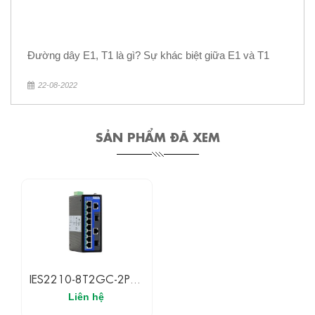
Đường dây E1, T1 là gì? Sự khác biệt giữa E1 và T1
22-08-2022
SẢN PHẨM ĐÃ XEM
IES2210-8T2GC-2P48
3Onedata Switch Công
Liên hệ
Nghiệp 2 Cổng Combo