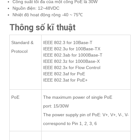
Công suất tối đa của một cổng PoE là 30W
Nguồn điện: 12~48VDC
Nhiệt độ hoạt động rộng -40 ~ 75℃
Thông số kĩ thuật
Standard &
IEEE 802.3 for 10Base-T
IEEE 802.3u for 100Base-TX
Protocol
IEEE 802.3ab for 1000Base-T
IEEE 802.3z for 1000Base-X
IEEE 802.3x for Flow Control
IEEE 802.3af for PoE
IEEE 802.3at for PoE+
PoE
T
he maximum power of single PoE
port:
15/
30W
The power supply pin of PoE:
V+, V+, V-,
V-
correspond to Pin 1, 2, 3, 6