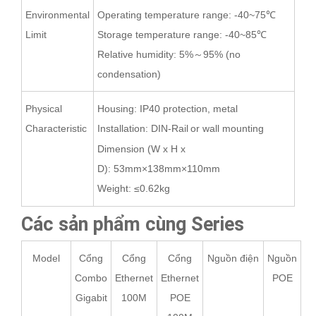
Environmental
Operating temperature range: -40~75
℃
Limit
Storage temperature range: -40~
8
5
℃
Relative humidity: 5%
～
95%
(no
condensation)
Physical
Housing: IP40 protection, metal
Characteristic
Installation: DIN-Rail
or wall
mounting
Dimension (W x H x
D):
53
mm×1
38
mm×1
1
0mm
Weight:
≤
0.62
kg
Các sản phẩm cùng Series
Model
Cổng
Cổng
Cổng
Nguồn điện
Nguồn
Combo
Ethernet
Ethernet
POE
Gigabit
100M
POE