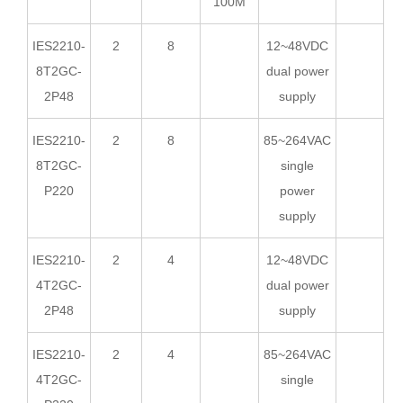
100M
IES2210-
2
8
12~48VDC
8T2GC-
dual power
2P48
supply
IES2210-
2
8
85~264VAC
8T2GC-
single
P220
power
supply
IES2210-
2
4
12~48VDC
4T2GC-
dual power
2P48
supply
IES2210-
2
4
85~264VAC
4T2GC-
single