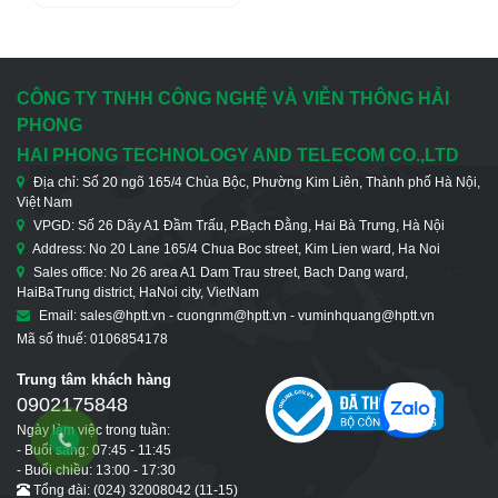
Gigabit, 8 Cổng
Ethernet 100M
CÔNG TY TNHH CÔNG NGHỆ VÀ VIỄN THÔNG HẢI
PHONG
HAI PHONG TECHNOLOGY AND TELECOM CO.,LTD
Địa chỉ: Số 20 ngõ 165/4 Chùa Bộc, Phường Kim Liên, Thành phố Hà Nội,
Việt Nam
VPGD: Số 26 Dãy A1 Đầm Trấu, P.Bạch Đằng, Hai Bà Trưng, Hà Nội
Address: No 20 Lane 165/4 Chua Boc street, Kim Lien ward, Ha Noi
Sales office: No 26 area A1 Dam Trau street, Bach Dang ward,
HaiBaTrung district, HaNoi city, VietNam
Email: sales@hptt.vn - cuongnm@hptt.vn - vuminhquang@hptt.vn
Mã số thuế: 0106854178
Trung tâm khách hàng
0902175848
Ngày làm việc trong tuần:
- Buổi sáng: 07:45 - 11:45
- Buổi chiều: 13:00 - 17:30
Tổng đài: (024) 32008042 (11-15)