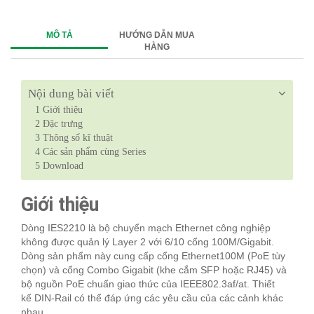
MÔ TẢ
HƯỚNG DẪN MUA
HÀNG
Nội dung bài viết
1
Giới thiệu
2
Đặc trưng
3
Thông số kĩ thuật
4
Các sản phẩm cùng Series
5
Download
Giới thiệu
Dòng IES2210 là bộ chuyển mạch Ethernet công nghiệp
không được quản lý Layer 2 với 6/10 cổng 100M/Gigabit.
Dòng sản phẩm này cung cấp cổng Ethernet100M (PoE tùy
chọn) và cổng Combo Gigabit (khe cắm SFP hoặc RJ45) và
bộ nguồn PoE chuẩn giao thức của IEEE802.3af/at. Thiết
kế DIN-Rail có thể đáp ứng các yêu cầu của các cảnh khác
nhau.