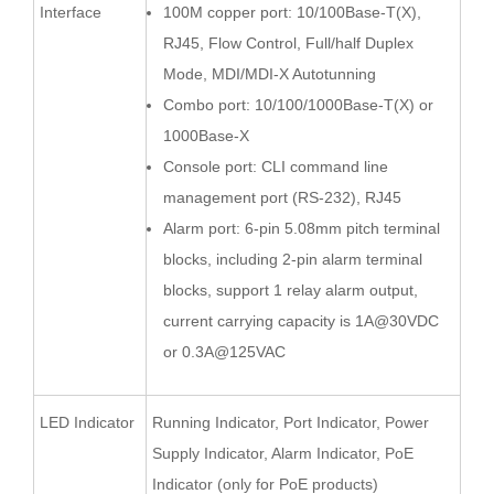
Interface
100M copper port: 10/100Base-T(X),
RJ45, Flow Control, Full/half Duplex
Mode, MDI/MDI-X Autotunning
Combo port: 10/100/1000Base-T(X) or
1000Base
-X
Console port: CLI command line
management port (RS-232), RJ45
Alarm port:
6
-pin
5.08
mm pitch terminal
blocks,
including 2-pin alarm terminal
blocks,
support 1 relay alarm output,
current carrying capacity is 1A@
30
VDC
or 0.
3
A@12
5
VAC
LED Indicator
Running Indicator, Port Indicator, Power
Supply Indicator, Alarm Indicator, PoE
Indicator (only for PoE products)