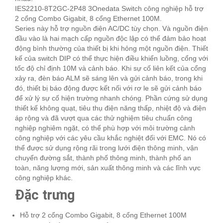
IES2210-8T2GC-2P48 3Onedata Switch công nghiệp hỗ trợ
2 cổng Combo Gigabit, 8 cổng Ethernet 100M.
Series này hỗ trợ nguồn điện AC/DC tùy chọn. Và nguồn điện
đầu vào là hai mạch cấp nguồn độc lập có thể đảm bảo hoạt
động bình thường của thiết bị khi hỏng một nguồn điện. Thiết
kế của switch DIP có thể thực hiện điều khiển luồng, cổng với
tốc độ chỉ định 10M và cảnh báo. Khi sự cố liên kết của cổng
xảy ra, đèn báo ALM sẽ sáng lên và gửi cảnh báo, trong khi
đó, thiết bị báo động được kết nối với rơ le sẽ gửi cảnh báo
để xử lý sự cố hiện trường nhanh chóng. Phần cứng sử dụng
thiết kế không quạt, tiêu thụ điện năng thấp, nhiệt độ và điện
áp rộng và đã vượt qua các thử nghiệm tiêu chuẩn công
nghiệp nghiêm ngặt, có thể phù hợp với môi trường cảnh
công nghiệp với các yêu cầu khắc nghiệt đối với EMC. Nó có
thể được sử dụng rộng rãi trong lưới điện thông minh, vận
chuyển đường sắt, thành phố thông minh, thành phố an
toàn, năng lượng mới, sản xuất thông minh và các lĩnh vực
công nghiệp khác.
Đặc trưng
Hỗ trợ 2 cổng Combo Gigabit, 8 cổng Ethernet 100M