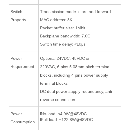
Switch
Transmission mode: store and forward
Property
MAC address: 8K
Packet buffer size: 1Mbit
Backplane bandwidth: 7.6G
Switch time delay: <10μs
Power
O
ptional 24VDC,
48VDC
or
Requirement
220VAC
,
6
pin
s
5.08
mm pitch terminal
blocks
, including 4 pins power supply
terminal blocks
D
C d
ual power supply redundancy,
anti-
reverse
connection
Power
lNo-load: ≤4.9W@48VDC
lFull-load: ≤122.8W@48VDC
Consumption