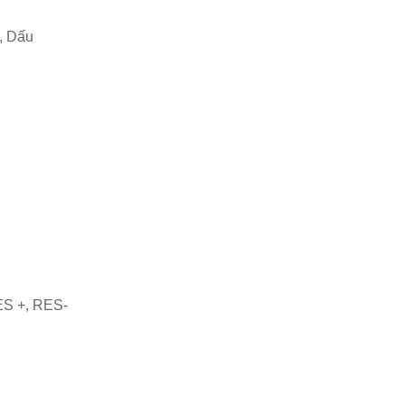
h, Dấu
S +, RES-