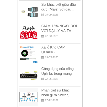
Sự khác biệt giữa đầu
đực (Male) với đầu cái
(Female) trong bộ đầu
25-09-2023
nối MPO
GIẢM 15% NGAY ĐỐI
VỚI ĐẠI LÝ VÀ TẶNG
QUÀ KHÁCH HÀNG
12-06-2023
MỚI!
Xả lỗ Kho CÁP
QUANG
MULTIMODE CÁP
19-05-2023
QUANG
MULTIMODE 4-8-12-
Công dụng của cổng
24Fo SỢI OM1-OM2-
Uplinks trong mạng
OM3 Siêu Rẻ 5k
12-05-2023
Phân biệt sự khác
nhau giữa Switch,
Router và Hub
27-12-2022