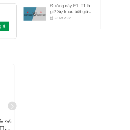
Đường dây E1, T1 là
gì? Sự khác biệt giữa
E1 và T1
22-08-2022
giá
n Đổi
MWT10-33 UPCOM Bộ Chuyển
MWT30 UP
TTL
Đổi Tín Hiệu RS-232 Sang 3.3V
Tín Hiệu