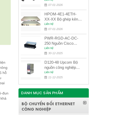
UPCOM MWS-12-45-
80AD/MWS-12-54-
07-01-2026
80BD
HPOM-4E1-4ETH-
XX-XX Bộ ghép kênh
quang quản lý SDH
Liên hệ
4E1+4ETH+RS232
07-01-2026
PWR-RGD-AC-DC-
250 Nguồn Cisco
Industrial 250W
Liên hệ
PoE/PoE+
30-12-2025
D120-48 Upcom Bộ
diện
nguồn công nghiệp
thông
đầu ra đơn 120W
5 hỗ
Liên hệ
48VDC
u
11-12-2025
oại
DANH MỤC SẢN PHẨM
ô-đun
 khả
BỘ CHUYỂN ĐỔI ETHERNET
CÔNG NGHIỆP