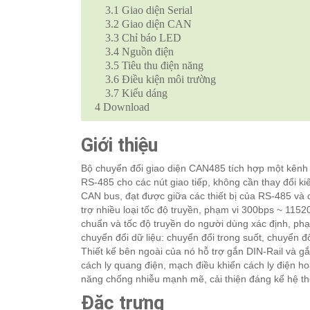
3.1
Giao diện Serial
3.2
Giao diện CAN
3.3
Chỉ báo LED
3.4
Nguồn điện
3.5
Tiêu thu điện năng
3.6
Điều kiện môi trường
3.7
Kiểu dáng
4
Download
Giới thiệu
Bộ chuyển đổi giao diện CAN485 tích hợp một kên
RS-485 cho các nút giao tiếp, không cần thay đổi kiế
CAN bus, đạt được giữa các thiết bị của RS-485 và 
trợ nhiều loại tốc độ truyền, phạm vi 300bps ~ 1152
chuẩn và tốc độ truyền do người dùng xác định, ph
chuyển đổi dữ liệu: chuyển đổi trong suốt, chuyển 
Thiết kế bên ngoài của nó hỗ trợ gắn DIN-Rail và g
cách ly quang điện, mạch điều khiển cách ly điện 
năng chống nhiễu mạnh mẽ, cải thiện đáng kể hệ thố
Đặc trưng