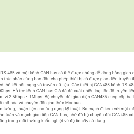
h RS-485 và một kênh CAN bus có thể được nhúng dễ dàng bằng giao 
n ​​trúc phần cứng ban đầu cho phép thiết bị có được giao diện truyền 
có thể kết nối mạng và truyền dữ liệu. Các thiết bị CAN485 kênh RS-48
00bps. Hỗ trợ kênh CAN-bus CiA đã đề xuất nhiều loại tốc độ truyền tiê
ạm vi 2,5Kbps ~ 1Mbps. Bộ chuyển đổi giao diện CAN485 cung cấp ba l
đổi mã hóa và chuyển đổi giao thức Modbus.
ắn tường, thuận tiện cho ứng dụng kỹ thuật. Bo mạch đi kèm với một m
hoàn toàn và mạch giao tiếp CAN-bus, nhờ đó bộ chuyển đổi CAN485 có
ng trong môi trường khắc nghiệt về độ tin cậy sử dụng.