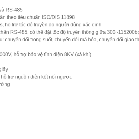
 và RS-485
ân theo tiêu chuẩn ISO/DIS 11898
, hỗ trợ tốc độ truyền do người dùng xác định
 chân RS-485, có thể đặt tốc độ truyền thông giữa 300~115200b
u: chuyển đổi trong suốt, chuyển đổi mã hóa, chuyển đổi giao t
0V, hỗ trợ bảo vệ tĩnh điện 8KV (xả khí)
giây
hỗ trợ nguồn điện kết nối ngược
tường