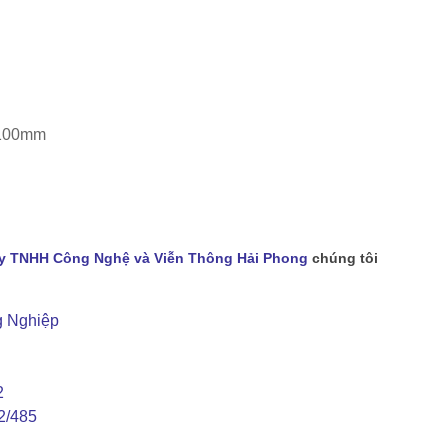
 100mm
y TNHH Công Nghệ và Viễn Thông Hải Phong
chúng tôi
g Nghiệp
2
2/485