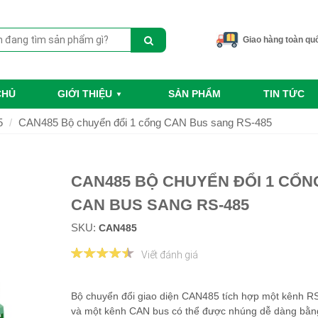
Giao hàng toàn qu
CHỦ
GIỚI THIỆU
SẢN PHẨM
TIN TỨC
5
CAN485 Bộ chuyển đổi 1 cổng CAN Bus sang RS-485
CAN485 BỘ CHUYỂN ĐỔI 1 CỔN
CAN BUS SANG RS-485
SKU:
CAN485
Viết đánh giá
Bộ chuyển đổi giao diện CAN485 tích hợp một kênh R
và một kênh CAN bus có thể được nhúng dễ dàng bằn