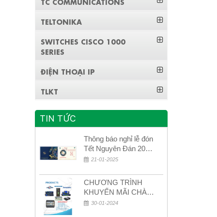
TC COMMUNICATIONS
TELTONIKA
SWITCHES CISCO 1000
SERIES
ĐIỆN THOẠI IP
TLKT
TIN TỨC
Thông báo nghỉ lễ đón
Tết Nguyên Đán 2026
– Xuân Bính Ngọ!
21-01-2025
CHƯƠNG TRÌNH
KHUYẾN MÃI CHÀO
MỪNG NĂM MỚI
30-01-2024
2024