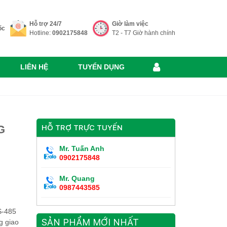
Hỗ trợ 24/7
Giờ làm việc
ốc
Hotline:
0902175848
T2 - T7 Giờ hành chính
LIÊN HỆ
TUYỂN DỤNG
G
HỖ TRỢ TRỰC TUYẾN
Mr. Tuấn Anh
0902175848
Mr. Quang
0987443585
S-485
SẢN PHẨM MỚI NHẤT
g giao