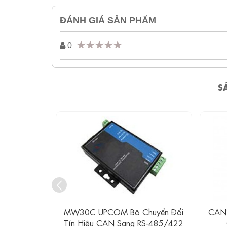
ĐÁNH GIÁ SẢN PHẨM
0
S
huyển Đổi
MW30C UPCOM Bộ Chuyển Đổi
CAN2
g RS-232
Tín Hiệu CAN Sang RS-485/422