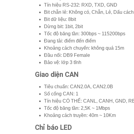
Tín hiệu RS-232: RXD, TXD, GND
Bit chẵn lẻ: Không có, Chẵn, Lẻ, Dấu các
Bit dữ liệu: 8bit
Dừng bit: 1bit, 2bit
Tốc độ băng tần: 300bps ~ 115200bps
Đang tải: điểm đến điểm
Khoảng cách chuyển: không quá 15m
Đầu nối: DB9 Female
Bảo vệ: lớp 3 tĩnh
Giao diện CAN
Tiêu chuẩn: CAN2.0A, CAN2.0B
Số cổng CAN: 1
Tín hiệu CÓ THỂ: CANL, CANH, GND, RE
Tốc độ băng tần: 2,5K ~ 1Mbps
Khoảng cách truyền: 40m ~ 10Km
Chỉ báo LED