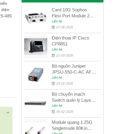
ến ​​
 diện
Card 10G Sophos
Flexi Port Module 2
 RS-485
port 10GbE SFP+
Liên hệ
SGMOD2F2PUR
07-08-2026
2port 10GbE SFP+
Điện thoại IP Cisco
CP8851
Liên hệ
21-03-2026
Bộ nguồn Juniper
JPSU-550-C-AC AFO
nguồn AC công suất
Liên hệ
550W dùng cho dòng
23-02-2026
switch Juniper
Bộ chuyển mạch
Networks EX4400
Switch quản lý Layer 3
Juniper QFX5100-48S
Liên hệ
05-02-2026
Module quang 1.25G
Singlemode 80Km
Liên hệ