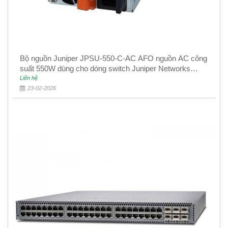
Bộ nguồn Juniper JPSU-550-C-AC AFO nguồn AC công
suất 550W dùng cho dòng switch Juniper Networks
EX4400
Liên hệ
23-02-2026