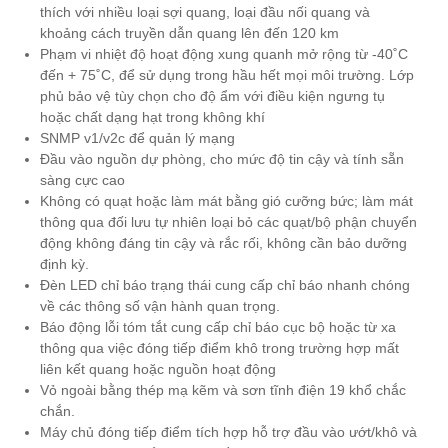
thích với nhiều loại sợi quang, loại đầu nối quang và
khoảng cách truyền dẫn quang lên đến 120 km
Phạm vi nhiệt độ hoạt động xung quanh mở rộng từ -40˚C
đến + 75˚C, để sử dụng trong hầu hết mọi môi trường. Lớp
phủ bảo vệ tùy chọn cho độ ẩm với điều kiện ngưng tụ
hoặc chất dạng hạt trong không khí
SNMP v1/v2c để quản lý mạng
Đầu vào nguồn dự phòng, cho mức độ tin cậy và tính sẵn
sàng cực cao
Không có quạt hoặc làm mát bằng gió cưỡng bức; làm mát
thông qua đối lưu tự nhiên loại bỏ các quạt/bộ phận chuyển
động không đáng tin cậy và rắc rối, không cần bảo dưỡng
định kỳ.
Đèn LED chỉ báo trạng thái cung cấp chỉ báo nhanh chóng
về các thông số vận hành quan trọng.
Báo động lỗi tóm tắt cung cấp chỉ báo cục bộ hoặc từ xa
thông qua việc đóng tiếp điểm khô trong trường hợp mất
liên kết quang hoặc nguồn hoạt động
Vỏ ngoài bằng thép mạ kẽm và sơn tĩnh điện 19 khổ chắc
chắn.
Máy chủ đóng tiếp điểm tích hợp hỗ trợ đầu vào ướt/khô và