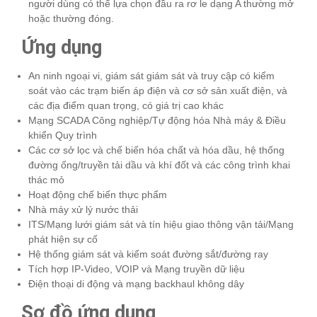
người dùng có thể lựa chọn đầu ra rơ le dạng A thường mở
hoặc thường đóng.
Ứng dụng
An ninh ngoại vi, giám sát giám sát và truy cập có kiểm
soát vào các trạm biến áp điện và cơ sở sản xuất điện, và
các địa điểm quan trọng, có giá trị cao khác
Mạng SCADA Công nghiệp/Tự động hóa Nhà máy & Điều
khiển Quy trình
Các cơ sở lọc và chế biến hóa chất và hóa dầu, hệ thống
đường ống/truyền tải dầu và khí đốt và các công trình khai
thác mỏ
Hoạt động chế biến thực phẩm
Nhà máy xử lý nước thải
ITS/Mạng lưới giám sát và tín hiệu giao thông vận tải/Mạng
phát hiện sự cố
Hệ thống giám sát và kiểm soát đường sắt/đường ray
Tích hợp IP-Video, VOIP và Mạng truyền dữ liệu
Điện thoại di động và mạng backhaul không dây
Sơ đồ ứng dụng