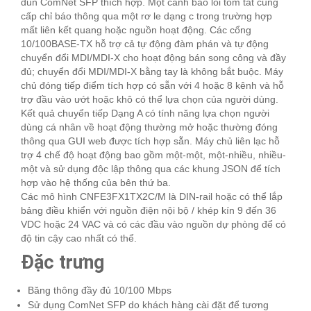
đun ComNet SFP thích hợp. Một cảnh báo lỗi tóm tắt cung
cấp chỉ báo thông qua một rơ le dạng c trong trường hợp
mất liên kết quang hoặc nguồn hoạt động. Các cổng
10/100BASE-TX hỗ trợ cả tự động đàm phán và tự động
chuyển đổi MDI/MDI-X cho hoạt động bán song công và đầy
đủ; chuyển đổi MDI/MDI-X bằng tay là không bắt buộc. Máy
chủ đóng tiếp điểm tích hợp có sẵn với 4 hoặc 8 kênh và hỗ
trợ đầu vào ướt hoặc khô có thể lựa chọn của người dùng.
Kết quả chuyển tiếp Dạng A có tính năng lựa chọn người
dùng cá nhân về hoạt động thường mở hoặc thường đóng
thông qua GUI web được tích hợp sẵn. Máy chủ liên lạc hỗ
trợ 4 chế độ hoạt động bao gồm một-một, một-nhiều, nhiều-
một và sử dụng độc lập thông qua các khung JSON để tích
hợp vào hệ thống của bên thứ ba.
Các mô hình CNFE3FX1TX2C/M là DIN-rail hoặc có thể lắp
bảng điều khiển với nguồn điện nội bộ / khép kín 9 đến 36
VDC hoặc 24 VAC và có các đầu vào nguồn dự phòng để có
độ tin cậy cao nhất có thể.
Đặc trưng
Băng thông đầy đủ 10/100 Mbps
Sử dụng ComNet SFP do khách hàng cài đặt để tương