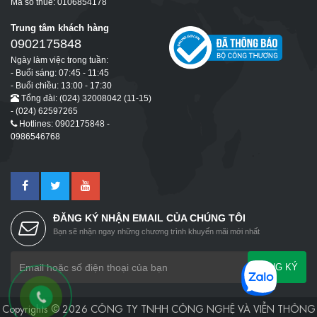
Mã số thuế: 0106854178
Trung tâm khách hàng
0902175848
Ngày làm việc trong tuần:
- Buổi sáng: 07:45 - 11:45
- Buổi chiều: 13:00 - 17:30
Tổng đài: (024) 32008042 (11-15)
- (024) 62597265
Hotlines: 0902175848 -
0986546768
ĐĂNG KÝ NHẬN EMAIL CỦA CHÚNG TÔI
Bạn sẽ nhận ngay những chương trình khuyến mãi mới nhất
ĐĂNG KÝ
Copyrights © 2026 CÔNG TY TNHH CÔNG NGHỆ VÀ VIỄN THÔNG