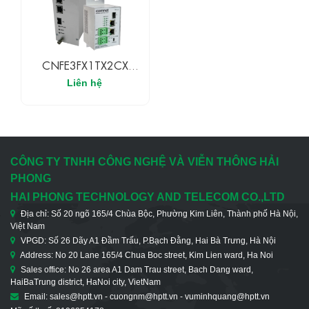
CNFE3FX1TX2CX
Switch Ethernet Quang
Liên hệ
Điện 3 Cổng 10/100
Mbps
CÔNG TY TNHH CÔNG NGHỆ VÀ VIỄN THÔNG HẢI
PHONG
HAI PHONG TECHNOLOGY AND TELECOM CO.,LTD
Địa chỉ: Số 20 ngõ 165/4 Chùa Bộc, Phường Kim Liên, Thành phố Hà Nội,
Việt Nam
VPGD: Số 26 Dãy A1 Đầm Trấu, P.Bạch Đằng, Hai Bà Trưng, Hà Nội
Address: No 20 Lane 165/4 Chua Boc street, Kim Lien ward, Ha Noi
Sales office: No 26 area A1 Dam Trau street, Bach Dang ward,
HaiBaTrung district, HaNoi city, VietNam
Email: sales@hptt.vn - cuongnm@hptt.vn - vuminhquang@hptt.vn