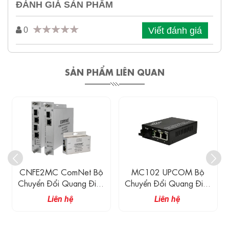
ĐÁNH GIÁ SẢN PHẨM
Viết đánh giá
0
SẢN PHẨM LIÊN QUAN
CNFE2MC ComNet Bộ
MC102 UPCOM Bộ
Chuyển Đổi Quang Điện
Chuyển Đổi Quang Điện
2 Kênh 10/100 Mbps
Sang Ethernet 2 Cổng
Liên hệ
Liên hệ
Ethernet
10/100M