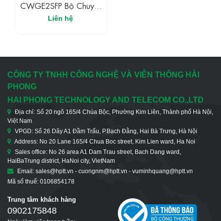
CWGE2SFP Bộ Chuyển
Đổi Quang Điện
Liên hệ
Commercial Grade
10/100/1000BASE-
T(X) Đến 1000BASE-FX
Gigabit Ethernet
CÔNG TY TNHH CÔNG NGHỆ VÀ VIỄN THÔNG HẢI
PHONG
HAI PHONG TECHNOLOGY AND TELECOM CO.,LTD
Địa chỉ: Số 20 ngõ 165/4 Chùa Bộc, Phường Kim Liên, Thành phố Hà Nội,
Việt Nam
VPGD: Số 26 Dãy A1 Đầm Trấu, P.Bạch Đằng, Hai Bà Trưng, Hà Nội
Address: No 20 Lane 165/4 Chua Boc street, Kim Lien ward, Ha Noi
Sales office: No 26 area A1 Dam Trau street, Bach Dang ward,
HaiBaTrung district, HaNoi city, VietNam
Email: sales@hptt.vn - cuongnm@hptt.vn - vuminhquang@hptt.vn
Mã số thuế: 0106854178
Trung tâm khách hàng
0902175848