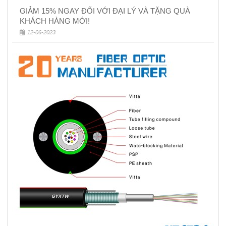
GIẢM 15% NGAY ĐỐI VỚI ĐẠI LÝ VÀ TẶNG QUÀ
KHÁCH HÀNG MỚI!
12-06-2023