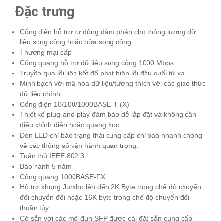
Đặc trưng
Cổng điện hỗ trợ tự động đàm phán cho thông lượng dữ
liệu song công hoặc nửa song công
Thương mại cấp
Cổng quang hỗ trợ dữ liệu song công 1000 Mbps
Truyền qua lỗi liên kết để phát hiện lỗi đầu cuối từ xa
Minh bạch với mã hóa dữ liệu/tương thích với các giao thức
dữ liệu chính
Cổng điện 10/100/1000BASE-T (X)
Thiết kế plug-and-play đảm bảo dễ lắp đặt và không cần
điều chỉnh điện hoặc quang học.
Đèn LED chỉ báo trạng thái cung cấp chỉ báo nhanh chóng
về các thông số vận hành quan trọng.
Tuân thủ IEEE 802.3
Bảo hành 5 năm
Cổng quang 1000BASE-FX
Hỗ trợ khung Jumbo lên đến 2K Byte trong chế độ chuyển
đổi chuyển đổi hoặc 16K byte trong chế độ chuyển đổi
thuần túy
Có sẵn với các mô-đun SFP được cài đặt sẵn cung cấp