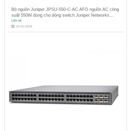
Bộ nguồn Juniper JPSU-550-C-AC AFO nguồn AC công
suất 550W dùng cho dòng switch Juniper Networks
EX4400
Liên hệ
23-02-2026