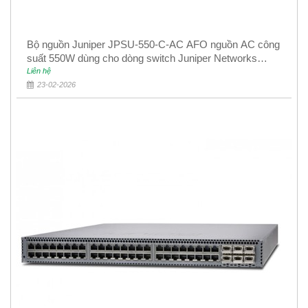
Bộ nguồn Juniper JPSU-550-C-AC AFO nguồn AC công
suất 550W dùng cho dòng switch Juniper Networks
EX4400
Liên hệ
23-02-2026