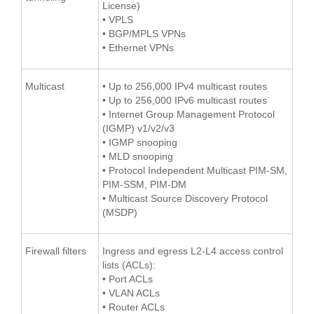
License)
• VPLS
• BGP/MPLS VPNs
• Ethernet VPNs
Multicast
• Up to 256,000 IPv4 multicast routes
• Up to 256,000 IPv6 multicast routes
• Internet Group Management Protocol
(IGMP) v1/v2/v3
• IGMP snooping
• MLD snooping
• Protocol Independent Multicast PIM-SM,
PIM-SSM, PIM-DM
• Multicast Source Discovery Protocol
(MSDP)
Firewall filters
Ingress and egress L2-L4 access control
lists (ACLs):
• Port ACLs
• VLAN ACLs
• Router ACLs