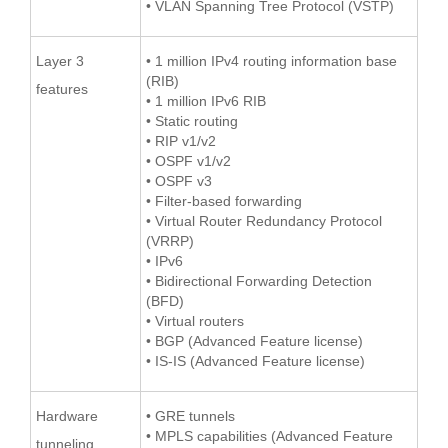
• VLAN Spanning Tree Protocol (VSTP)
Layer 3
• 1 million IPv4 routing information base
(RIB)
features
• 1 million IPv6 RIB
• Static routing
• RIP v1/v2
• OSPF v1/v2
• OSPF v3
• Filter-based forwarding
• Virtual Router Redundancy Protocol
(VRRP)
• IPv6
• Bidirectional Forwarding Detection
(BFD)
• Virtual routers
• BGP (Advanced Feature license)
• IS-IS (Advanced Feature license)
Hardware
• GRE tunnels
• MPLS capabilities (Advanced Feature
tunneling