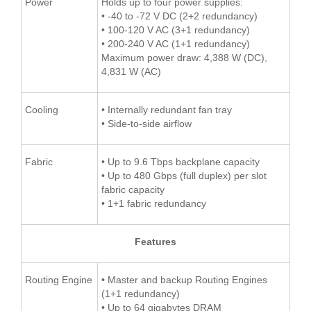
Power
Holds up to four power supplies:
• -40 to -72 V DC (2+2 redundancy)
• 100-120 V AC (3+1 redundancy)
• 200-240 V AC (1+1 redundancy)
Maximum power draw: 4,388 W (DC),
4,831 W (AC)
Cooling
• Internally redundant fan tray
• Side-to-side airflow
Fabric
• Up to 9.6 Tbps backplane capacity
• Up to 480 Gbps (full duplex) per slot
fabric capacity
• 1+1 fabric redundancy
Features
Routing Engine
• Master and backup Routing Engines
(1+1 redundancy)
• Up to 64 gigabytes DRAM