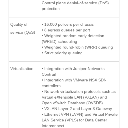
Control plane denial-of-service (DoS)
protection
Quality of
• 16,000 policers per chassis
• 8 egress queues per port
service (QoS)
• Weighted random early detection
(WRED) scheduling
• Weighted round-robin (WRR) queuing
• Strict priority queuing
Virtualization
• Integration with Juniper Networks
Contrail
• Integration with VMware NSX SDN
controllers
• Network virtualization protocols such as
Virtual eXtensible LAN (VXLAN) and
Open vSwitch Database (OVSDB)
• VXLAN Layer 2 and Layer 3 Gateway
• Ethernet VPN (EVPN) and Virtual Private
LAN Service (VPLS) for Data Center
Interconnect