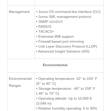
Management
• Junos OS command-line interface (CLI)
• Junos XML management protocol
• SNMP v1/v2/v3
• RADIUS
• TACACS+
• Extensive MIB support
• Firewall-based port mirroring
• Link Layer Discovery Protocol (LLDP)
• Advanced Insight Solutions (AIS)
Environmental
Environmental
• Operating temperature: 32° to 104° F
(0° to 40° C)
Ranges
• Storage temperature: -40° to 158° F
(-40° to 70° C)
• Operating altitude: Up to 10,000 ft
(3,048 m)
• Relative humidity operating: 5 to 90%