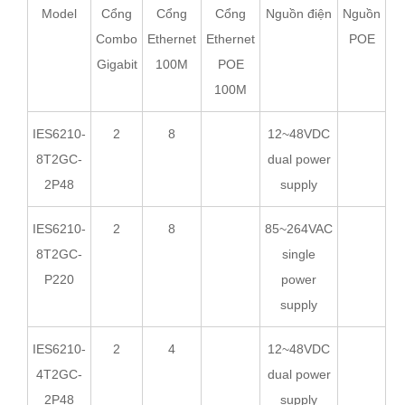
Model
Cổng
Cổng
Cổng
Nguồn điện
Nguồn
Combo
Ethernet
Ethernet
POE
Gigabit
100M
POE
100M
IES6210-
2
8
12~48VDC
8T2GC-
dual power
2P48
supply
IES6210-
2
8
85~264VAC
8T2GC-
single
P220
power
supply
IES6210-
2
4
12~48VDC
4T2GC-
dual power
2P48
supply