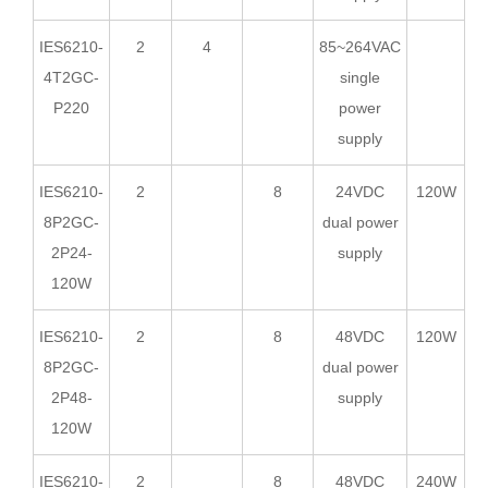
IES6210-
2
4
85~264VAC
4T2GC-
single
P220
power
supply
IES6210-
2
8
24VDC
120W
8P2GC-
dual power
2P24-
supply
120W
IES6210-
2
8
48VDC
120W
8P2GC-
dual power
2P48-
supply
120W
IES6210-
2
8
48VDC
240W