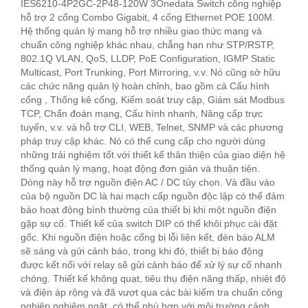
IES6210-4P2GC-2P48-120W 3Onedata Switch công nghiệp
hỗ trợ 2 cổng Combo Gigabit, 4 cổng Ethernet POE 100M.
Hệ thống quản lý mạng hỗ trợ nhiều giao thức mạng và
chuẩn công nghiệp khác nhau, chẳng hạn như STP/RSTP,
802.1Q VLAN, QoS, LLDP, PoE Configuration, IGMP Static
Multicast, Port Trunking, Port Mirroring, v.v. Nó cũng sở hữu
các chức năng quản lý hoàn chỉnh, bao gồm cả Cấu hình
cổng , Thống kê cổng, Kiểm soát truy cập, Giám sát Modbus
TCP, Chẩn đoán mạng, Cấu hình nhanh, Nâng cấp trực
tuyến, v.v. và hỗ trợ CLI, WEB, Telnet, SNMP và các phương
pháp truy cập khác. Nó có thể cung cấp cho người dùng
những trải nghiệm tốt với thiết kế thân thiện của giao diện hệ
thống quản lý mạng, hoạt động đơn giản và thuận tiện.
Dòng này hỗ trợ nguồn điện AC / DC tùy chọn. Và đầu vào
của bộ nguồn DC là hai mạch cấp nguồn độc lập có thể đảm
bảo hoạt động bình thường của thiết bị khi một nguồn điện
gặp sự cố. Thiết kế của switch DIP có thể khôi phục cài đặt
gốc. Khi nguồn điện hoặc cổng bị lỗi liên kết, đèn báo ALM
sẽ sáng và gửi cảnh báo, trong khi đó, thiết bị báo động
được kết nối với relay sẽ gửi cảnh báo để xử lý sự cố nhanh
chóng. Thiết kế không quạt, tiêu thụ điện năng thấp, nhiệt độ
và điện áp rộng và đã vượt qua các bài kiểm tra chuẩn công
nghiệp nghiêm ngặt, có thể phù hợp với môi trường cảnh