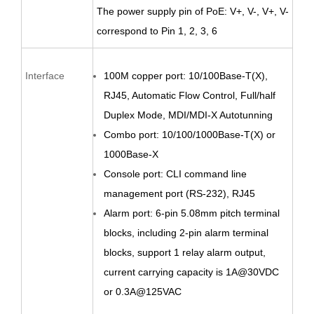
The power supply pin of PoE:
V+, V-, V+,
V-
correspond to Pin 1, 2, 3, 6
Interface
100M copper port: 10/100Base-T(X),
RJ45, Automatic Flow Control, Full/half
Duplex Mode, MDI/MDI-X Autotunning
Combo port: 10/100/1000Base-T(X) or
1000Base
-X
Console port: CLI command line
management port (RS-232), RJ45
Alarm port:
6
-pin
5.08
mm pitch terminal
blocks,
including 2-pin alarm terminal
blocks,
support 1 relay alarm output,
current carrying capacity is 1A@
30
VDC
or 0.
3
A@12
5
VAC