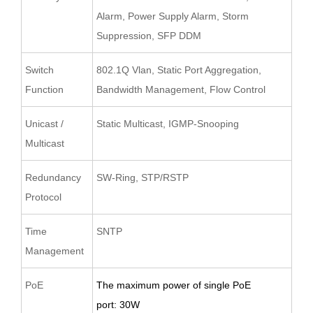
Alarm, Power Supply Alarm, Storm
Suppression, SFP DDM
Switch
802.1Q Vlan, Static Port Aggregation,
Function
Bandwidth Management, Flow Control
Unicast /
Static Multicast, IGMP-Snooping
Multicast
Redundancy
SW-Ring, STP/RSTP
Protocol
Time
SNTP
Management
PoE
T
he maximum power of single PoE
port
:
30W