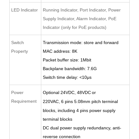
LED Indicator
Running Indicator, Port Indicator, Power
Supply Indicator, Alarm Indicator, PoE
Indicator (only for PoE products)
Switch
Transmission mode: store and forward
Property
MAC address: 8K
Packet buffer size: 1Mbit
Backplane bandwidth: 7.6G
Switch time delay: <10μs
Power
O
ptional 24VDC,
48VDC
or
Requirement
220VAC
,
6
pin
s
5.08
mm pitch terminal
blocks
, including 4 pins power supply
terminal blocks
D
C d
ual power supply redundancy,
anti-
reverse
connection