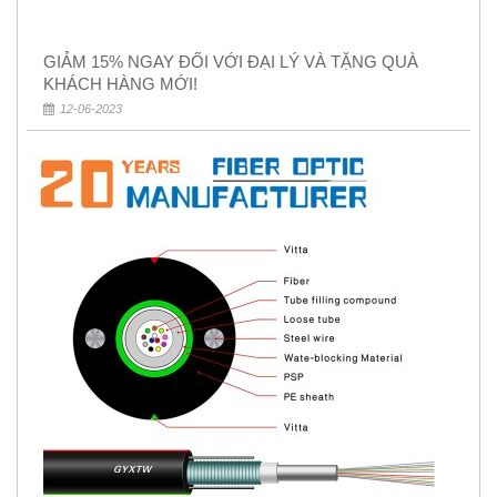
GIẢM 15% NGAY ĐỐI VỚI ĐẠI LÝ VÀ TẶNG QUÀ
KHÁCH HÀNG MỚI!
12-06-2023