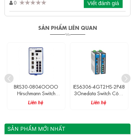
Viết đánh giá
0
SẢN PHẨM LIÊN QUAN
BRS30-0804OOOO
IES6306-4GT2HS-2P48
Hirschmann Switch
3Onedata Switch Công
Ethernet Công Nghiệp
Nghiệp 4 Cổng 1G
Liên hệ
Liên hệ
Có Quản Lí 8 Cổng
Ethernet, 2 Cổng 2.5G
10/100M RJ45 + 4
SFP
Cổng 100/1000M SFP
SẢN PHẨM MỚI NHẤT