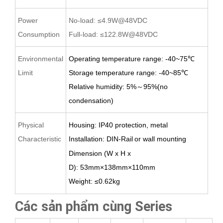
Power
No-load: ≤4.9W@48VDC
Consumption
Full-load: ≤122.8W@48VDC
Environmental
Operating temperature range: -40~75
℃
Limit
Storage temperature range: -40~
8
5
℃
Relative humidity: 5%
～
95%(no
condensation)
Physical
Housing: IP40 protection, metal
Characteristic
Installation: DIN-Rail
or wall
mounting
Dimension (W x H x
D):
53
mm×1
38
mm×1
1
0mm
Weight:
≤
0.62
kg
Các sản phẩm cùng Series