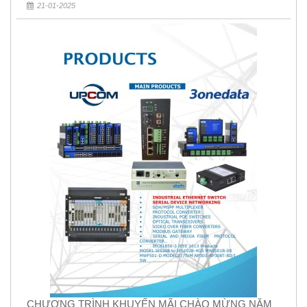
21-01-2025
CHƯƠNG TRÌNH KHUYẾN MÃI CHÀO MỪNG NĂM