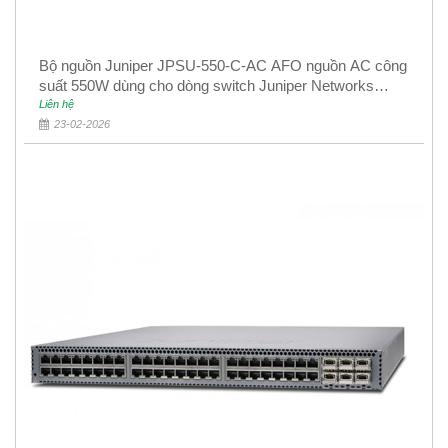
Bộ nguồn Juniper JPSU-550-C-AC AFO nguồn AC công
suất 550W dùng cho dòng switch Juniper Networks
EX4400
Liên hệ
23-02-2026