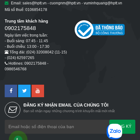
Email: sales@hptt.vn - cuongnm@hptt.vn - vuminhquang@hptt.vn
Mã số thuế: 0106854178
Trung tâm khách hàng
0902175848
Ngày làm việc trong tuần:
- Buổi sáng: 07:45 - 11:45
- Buổi chiều: 13:00 - 17:30
Tổng đài: (024) 32008042 (11-15)
- (024) 62597265
Hotlines: 0902175848 -
0986546768
ĐĂNG KÝ NHẬN EMAIL CỦA CHÚNG TÔI
Bạn sẽ nhận ngay những chương trình khuyến mãi mới nhất
ĐĂNG KÝ