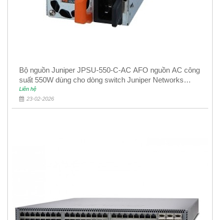
Bộ nguồn Juniper JPSU-550-C-AC AFO nguồn AC công
suất 550W dùng cho dòng switch Juniper Networks
EX4400
Liên hệ
23-02-2026