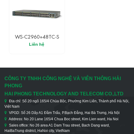
WS-C2960+48TC-S
Liên hệ
CÔNG TY TNHH CÔNG NGHỆ VÀ VIỄN THÔNG HẢI
PHONG
HAI PHONG TECHNOLOGY AND TELECOM CO.,LTD
Địa chỉ: Số 20 ngõ 165/4 Chùa Bộc, Phường Kim Liên, Thành phố Hà Nội,
Việt Nam
VPGD: Số 26 Dãy A1 Đầm Trấu, P.Bạch Đằng, Hai Bà Trưng, Hà Nội
Address: No 20 Lane 165/4 Chua Boc street, Kim Lien ward, Ha Noi
Sales office: No 26 area A1 Dam Trau street, Bach Dang ward,
HaiBaTrung district, HaNoi city, VietNam