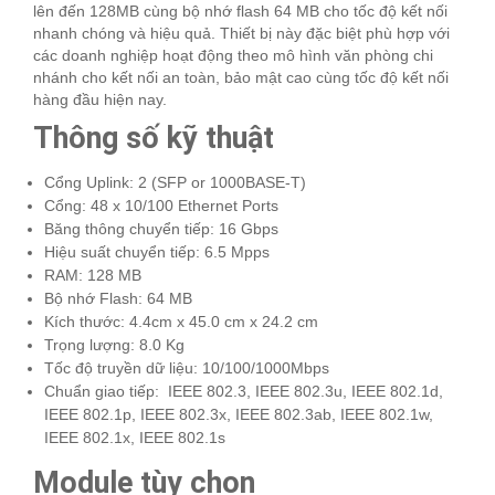
lên đến 128MB cùng bộ nhớ flash 64 MB cho tốc độ kết nối
nhanh chóng và hiệu quả. Thiết bị này đặc biệt phù hợp với
các doanh nghiệp hoạt động theo mô hình văn phòng chi
nhánh cho kết nối an toàn, bảo mật cao cùng tốc độ kết nối
hàng đầu hiện nay.
Thông số kỹ thuật
Cổng Uplink: 2 (SFP or 1000BASE-T)
Cổng: 48 x 10/100 Ethernet Ports
Băng thông chuyển tiếp: 16 Gbps
Hiệu suất chuyển tiếp: 6.5 Mpps
RAM: 128 MB
Bộ nhớ Flash: 64 MB
Kích thước: 4.4cm x 45.0 cm x 24.2 cm
Trọng lượng: 8.0 Kg
Tốc độ truyền dữ liệu: 10/100/1000Mbps
Chuẩn giao tiếp: IEEE 802.3, IEEE 802.3u, IEEE 802.1d,
IEEE 802.1p, IEEE 802.3x, IEEE 802.3ab, IEEE 802.1w,
IEEE 802.1x, IEEE 802.1s
Module tùy chọn