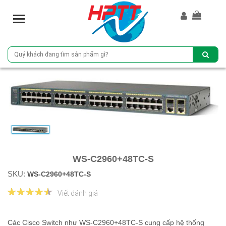
T
o
g
g
l
e
n
a
v
i
g
a
t
WS-C2960+48TC-S
i
o
SKU:
WS-C2960+48TC-S
n
Viết đánh giá
Các Cisco Switch như WS-C2960+48TC-S cung cấp hệ thống