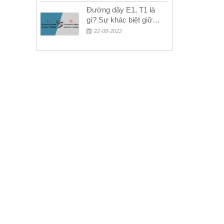
Đường dây E1, T1 là
gì? Sự khác biệt giữa
E1 và T1
22-08-2022