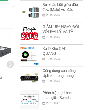
Sự khác biệt giữa đầu
đực (Male) với đầu cái
(Female) trong bộ đầu
25-09-2023
nối MPO
GIẢM 15% NGAY ĐỐI
VỚI ĐẠI LÝ VÀ TẶNG
QUÀ KHÁCH HÀNG
12-06-2023
MỚI!
Xả lỗ Kho CÁP
QUANG
MULTIMODE CÁP
19-05-2023
QUANG
MULTIMODE 4-8-12-
Công dụng của cổng
24Fo SỢI OM1-OM2-
Uplinks trong mạng
WS-C2960+24PC-S
WS-
OM3 Siêu Rẻ 5k
12-05-2023
Liên hệ
Phân biệt sự khác
nhau giữa Switch,
Router và Hub
27-12-2022