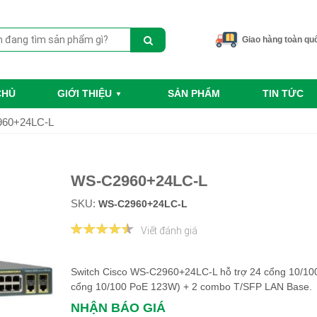
Giao hàng toàn qu
CHỦ
GIỚI THIỆU
SẢN PHẨM
TIN TỨC
60+24LC-L
WS-C2960+24LC-L
SKU:
WS-C2960+24LC-L
Viết đánh giá
Switch Cisco WS-C2960+24LC-L hỗ trợ 24 cổng 10/100
cổng 10/100 PoE 123W) + 2 combo T/SFP LAN Base.
NHẬN BÁO GIÁ