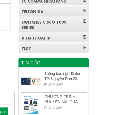
TC COMMUNICATIONS
TELTONIKA
SWITCHES CISCO 1000
SERIES
ĐIỆN THOẠI IP
TLKT
TIN TỨC
Thông báo nghỉ lễ đón
Tết Nguyên Đán 2026
– Xuân Bính Ngọ!
21-01-2025
CHƯƠNG TRÌNH
KHUYẾN MÃI CHÀO
MỪNG NĂM MỚI
30-01-2024
giá
2024