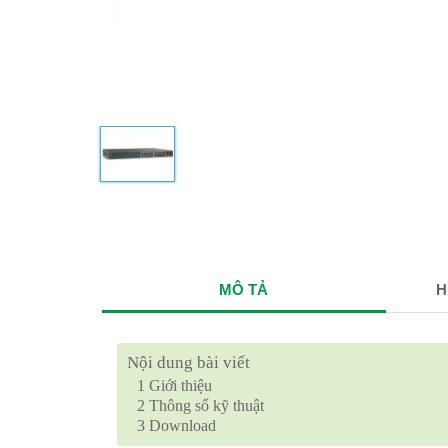
MÔ TẢ
H
Nội dung bài viết
1
Giới thiệu
2
Thông số kỹ thuật
3
Download