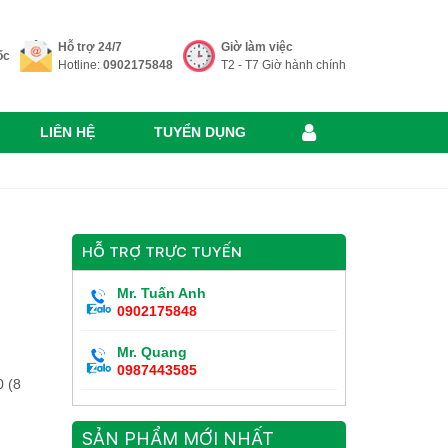
Hỗ trợ 24/7
Giờ làm việc
ốc
Hotline:
0902175848
T2 - T7 Giờ hành chính
LIÊN HỆ
TUYỂN DỤNG
HỖ TRỢ TRỰC TUYẾN
Mr. Tuấn Anh
0902175848
Mr. Quang
0987443585
 (8
SẢN PHẨM MỚI NHẤT