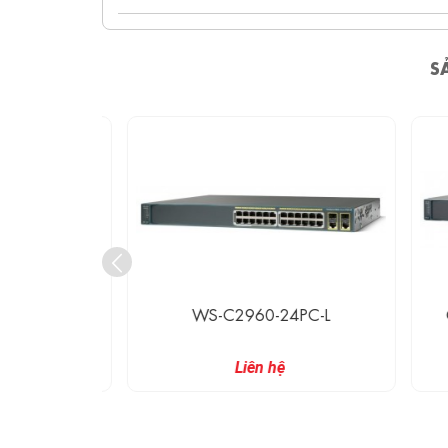
S
PC-S
WS-C2960-24PC-L
CI
Liên hệ