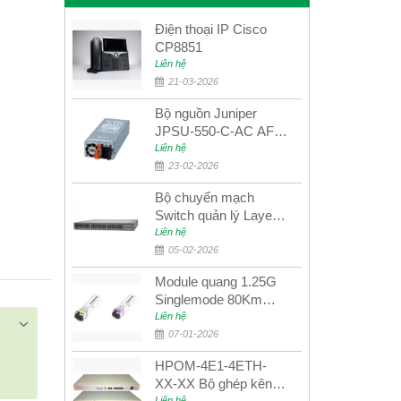
Điện thoại IP Cisco
CP8851
Liên hệ
21-03-2026
Bộ nguồn Juniper
JPSU-550-C-AC AFO
nguồn AC công suất
Liên hệ
550W dùng cho dòng
23-02-2026
switch Juniper
Bộ chuyển mạch
Networks EX4400
Switch quản lý Layer 3
Juniper QFX5100-48S
Liên hệ
05-02-2026
Module quang 1.25G
Singlemode 80Km
UPCOM MWS-12-45-
Liên hệ
80AD/MWS-12-54-
07-01-2026
80BD
HPOM-4E1-4ETH-
XX-XX Bộ ghép kênh
Liên hệ