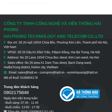
CÔNG TY TNHH CÔNG NGHỆ VÀ VIỄN THÔNG HẢI
PHONG
HAI PHONG TECHNOLOGY AND TELECOM CO.,LTD
Địa chỉ: Số 20 ngõ 165/4 Chùa Bộc, Phường Kim Liên, Thành phố Hà Nội,
Việt Nam
VPGD: Số 26 Dãy A1 Đầm Trấu, P.Bạch Đằng, Hai Bà Trưng, Hà Nội
Address: No 20 Lane 165/4 Chua Boc street, Kim Lien ward, Ha Noi
Sales office: No 26 area A1 Dam Trau street, Bach Dang ward,
HaiBaTrung district, HaNoi city, VietNam
Email: sales@hptt.vn - cuongnm@hptt.vn - vuminhquang@hptt.vn
Mã số thuế: 0106854178
Trung tâm khách hàng
0902175848
Ngày làm việc trong tuần:
- Buổi sáng: 07:45 - 11:45
- Buổi chiều: 13:00 - 17:30
Tổng đài: (024) 32008042 (11-15)