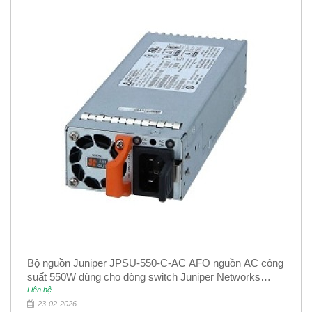
Bộ nguồn Juniper JPSU-550-C-AC AFO nguồn AC công
suất 550W dùng cho dòng switch Juniper Networks
EX4400
Liên hệ
23-02-2026