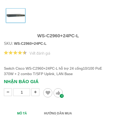
WS-C2960+24PC-L
SKU:
WS-C2960+24PC-L
Viết đánh giá
Switch Cisco WS-C2960+24PC-L hỗ trợ 24 cổng10/100 PoE
370W + 2 combo T/SFP Uplink, LAN Base
NHẬN BÁO GIÁ
0
MÔ TẢ
HƯỚNG DẪN MUA