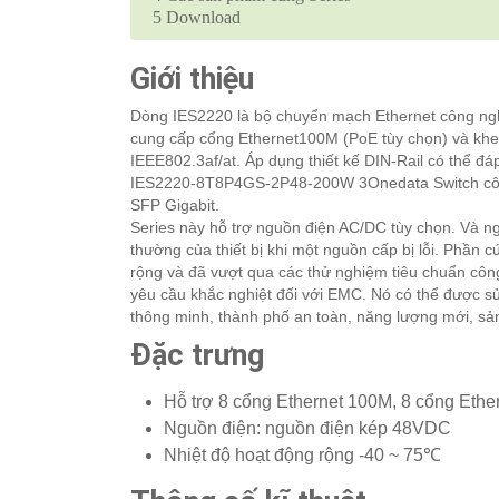
5
Download
Giới thiệu
Dòng IES2220 là bộ chuyển mạch Ethernet công ngh
cung cấp cổng Ethernet100M (PoE tùy chọn) và khe
IEEE802.3af/at. Áp dụng thiết kế DIN-Rail có thể đ
IES2220-8T8P4GS-2P48-200W 3Onedata Switch công
SFP Gigabit.
Series này hỗ trợ nguồn điện AC/DC tùy chọn. Và n
thường của thiết bị khi một nguồn cấp bị lỗi. Phần c
rộng và đã vượt qua các thử nghiệm tiêu chuẩn côn
yêu cầu khắc nghiệt đối với EMC. Nó có thể được sử
thông minh, thành phố an toàn, năng lượng mới, sản
Đặc trưng
Hỗ trợ 8 cổng Ethernet 100M, 8 cổng Eth
Nguồn điện: nguồn điện kép 48VDC
Nhiệt độ hoạt động rộng -40 ~ 75℃