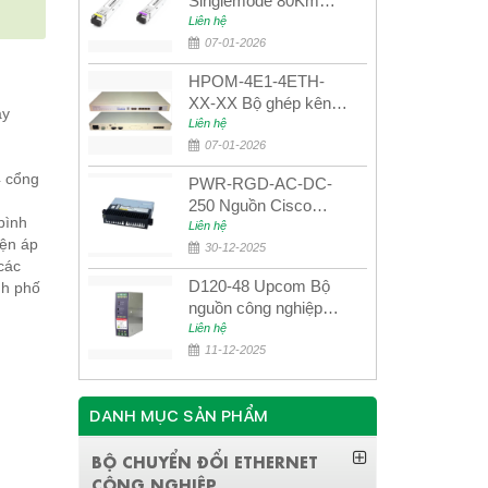
Singlemode 80Km
UPCOM MWS-12-45-
Liên hệ
80AD/MWS-12-54-
07-01-2026
80BD
HPOM-4E1-4ETH-
XX-XX Bộ ghép kênh
ày
quang quản lý SDH
Liên hệ
4E1+4ETH+RS232
07-01-2026
4 cổng
PWR-RGD-AC-DC-
250 Nguồn Cisco
bình
Industrial 250W
Liên hệ
iện áp
PoE/PoE+
30-12-2025
các
D120-48 Upcom Bộ
nh phố
nguồn công nghiệp
đầu ra đơn 120W
Liên hệ
48VDC
11-12-2025
DANH MỤC SẢN PHẨM
BỘ CHUYỂN ĐỔI ETHERNET
CÔNG NGHIỆP