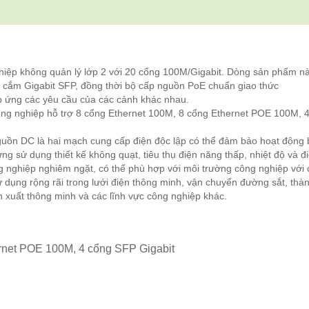
iệp không quản lý lớp 2 với 20 cổng 100M/Gigabit. Dòng sản phẩm n
 cắm Gigabit SFP, đồng thời bộ cấp nguồn PoE chuẩn giao thức
áp ứng các yêu cầu của các cảnh khác nhau.
 nghiệp hỗ trợ 8 cổng Ethernet 100M, 8 cổng Ethernet POE 100M, 
guồn DC là hai mạch cung cấp điện độc lập có thể đảm bảo hoạt động 
ứng sử dụng thiết kế không quạt, tiêu thụ điện năng thấp, nhiệt độ và đ
g nghiệp nghiêm ngặt, có thể phù hợp với môi trường công nghiệp với 
 dụng rộng rãi trong lưới điện thông minh, vận chuyển đường sắt, thà
 xuất thông minh và các lĩnh vực công nghiệp khác.
ernet POE 100M, 4 cổng SFP Gigabit