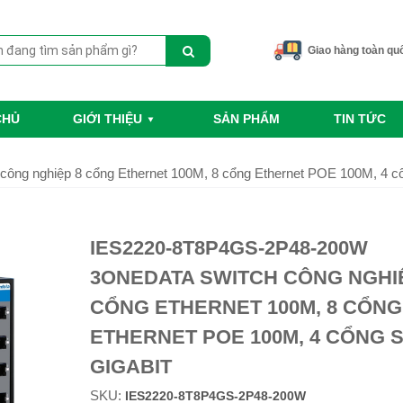
Giao hàng toàn qu
CHỦ
GIỚI THIỆU
SẢN PHẨM
TIN TỨC
ng nghiệp 8 cổng Ethernet 100M, 8 cổng Ethernet POE 100M, 4 cổ
IES2220-8T8P4GS-2P48-200W
3ONEDATA SWITCH CÔNG NGHI
CỔNG ETHERNET 100M, 8 CỔNG
ETHERNET POE 100M, 4 CỔNG 
GIGABIT
SKU:
IES2220-8T8P4GS-2P48-200W