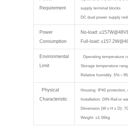
Requirement
supply terminal blocks
D
C d
ual power supply re
Power
No-load: ≤157W@48
Consumption
Full-load: ≤157.2W@
Environmental
Operating temperature r
Limit
Storage temperature rang
Relative humidity: 5%～9
Physical
Housing: IP40 protection,
Characteristic
Installation: DIN-Rail
or wa
Dimension (W x H x D):
7
Weight:
≤1.06
kg