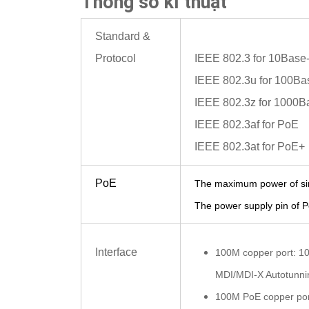
Thông số kĩ thuật
Standard &
Protocol
IEEE 802.3 for 10Base
IEEE 802.3u for 100B
IEEE 802.3z for 1000B
IEEE 802.3af for PoE
IEEE 802.3at for PoE+
PoE
The maximum power of si
The power supply pin of 
Interface
100M copper port: 10
MDI/MDI-X Autotunni
100M PoE copper
por