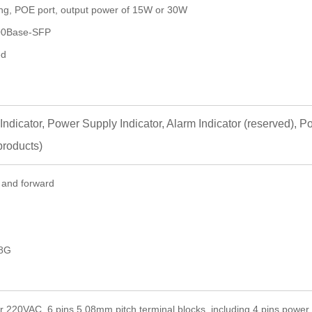
ng, POE port, output power of 15W or 30W
000Base-SFP
ed
 Indicator, Power Supply Indicator, Alarm Indicator (reserved), P
products)
 and forward
8
G
r 220VAC
,
6
pin
s
5.08
mm pitch terminal blocks
, including 4 pins power