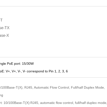
-T
ase-TX
ase-X
ngle PoE port: 15/30W
PoE:
V+, V+, V-, V- correspond to Pin 1, 2, 3, 6
/100Base-T(X), RJ45, Automatic Flow Control, Full/half Duplex Mode,
ng
t: 10/100Base-T(X)
RJ45, automatic flow control, full/half duplex mode