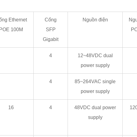
ổng Ethernet
Cổng
Nguồn điện
Ng
POE 100M
SFP
P
Gigabit
4
12~48VDC dual
power supply
4
85~264VAC single
power supply
16
4
48VDC dual power
12
supply