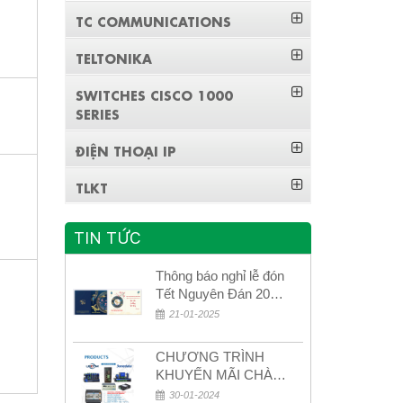
TC COMMUNICATIONS
TELTONIKA
SWITCHES CISCO 1000
SERIES
ĐIỆN THOẠI IP
TLKT
TIN TỨC
Thông báo nghỉ lễ đón
Tết Nguyên Đán 2026
– Xuân Bính Ngọ!
21-01-2025
CHƯƠNG TRÌNH
KHUYẾN MÃI CHÀO
MỪNG NĂM MỚI
30-01-2024