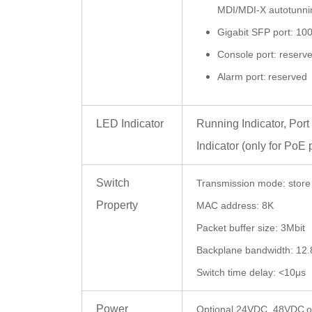
MDI/MDI-X autotunni
Gigabit SFP port: 1
Console port:
reserv
Alarm port:
reserved
LED Indicator
Running Indicator, Port
Indicator (only for PoE 
Switch
Transmission mode: store
Property
MAC address: 8K
Packet buffer size:
3
Mbit
Backplane bandwidth:
12.
Switch time delay: <10μs
Power
O
ptional 24VDC,
48VDC
o