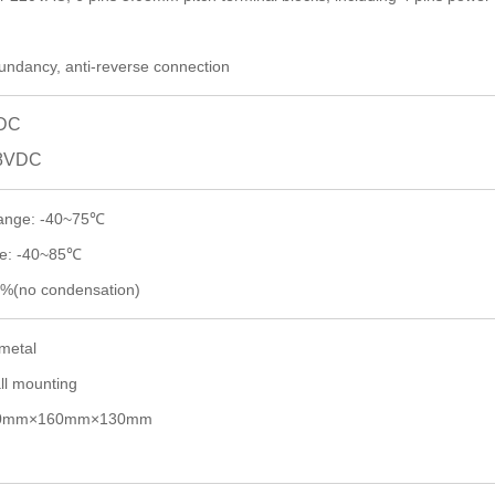
dundancy,
anti-
reverse
connection
VDC
48VDC
ange: -40~75
℃
e: -40~
8
5
℃
5%(no condensation)
 metal
ll
mounting
0
mm×1
60
mm×1
3
0mm