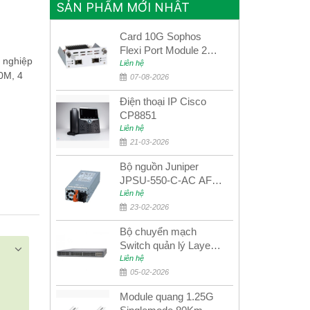
SẢN PHẨM MỚI NHẤT
Card 10G Sophos
Flexi Port Module 2
 nghiệp
port 10GbE SFP+
Liên hệ
0M, 4
SGMOD2F2PUR
07-08-2026
2port 10GbE SFP+
Điện thoại IP Cisco
CP8851
Liên hệ
21-03-2026
Bộ nguồn Juniper
JPSU-550-C-AC AFO
nguồn AC công suất
Liên hệ
550W dùng cho dòng
23-02-2026
switch Juniper
Bộ chuyển mạch
Networks EX4400
Switch quản lý Layer 3
Juniper QFX5100-48S
Liên hệ
05-02-2026
Module quang 1.25G