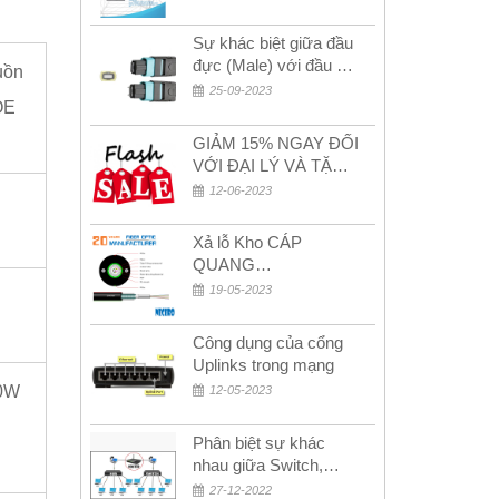
2024
Sự khác biệt giữa đầu
đực (Male) với đầu cái
uồn
(Female) trong bộ đầu
25-09-2023
OE
nối MPO
GIẢM 15% NGAY ĐỐI
VỚI ĐẠI LÝ VÀ TẶNG
QUÀ KHÁCH HÀNG
12-06-2023
MỚI!
Xả lỗ Kho CÁP
QUANG
MULTIMODE CÁP
19-05-2023
QUANG
MULTIMODE 4-8-12-
Công dụng của cổng
24Fo SỢI OM1-OM2-
Uplinks trong mạng
OM3 Siêu Rẻ 5k
0W
12-05-2023
Phân biệt sự khác
nhau giữa Switch,
Router và Hub
27-12-2022