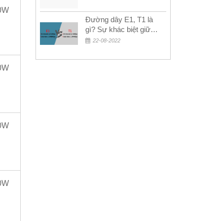
0W
Đường dây E1, T1 là
gì? Sự khác biệt giữa
E1 và T1
22-08-2022
0W
0W
0W