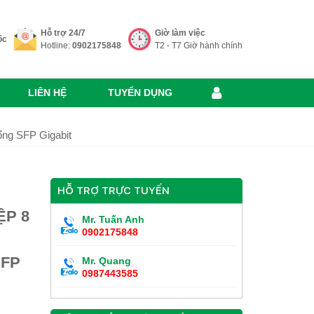
Hỗ trợ 24/7
Giờ làm việc
ốc
Hotline:
0902175848
T2 - T7 Giờ hành chính
LIÊN HỆ
TUYỂN DỤNG
ng SFP Gigabit
HỖ TRỢ TRỰC TUYẾN
ỆP 8
Mr. Tuấn Anh
0902175848
SFP
Mr. Quang
0987443585