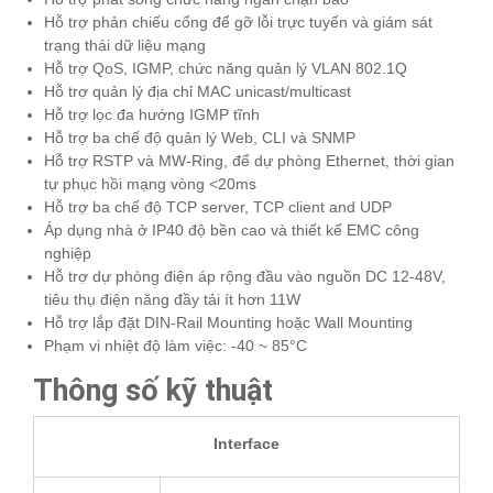
Hỗ trợ phản chiếu cổng để gỡ lỗi trực tuyến và giám sát
trạng thái dữ liệu mạng
Hỗ trợ QoS, IGMP, chức năng quản lý VLAN 802.1Q
Hỗ trợ quản lý địa chỉ MAC unicast/multicast
Hỗ trợ lọc đa hướng IGMP tĩnh
Hỗ trợ ba chế độ quản lý Web, CLI và SNMP
Hỗ trợ RSTP và MW-Ring, để dự phòng Ethernet, thời gian
tự phục hồi mạng vòng <20ms
Hỗ trợ ba chế độ TCP server, TCP client and UDP
Áp dụng nhà ở IP40 độ bền cao và thiết kế EMC công
nghiệp
Hỗ trợ dự phòng điện áp rộng đầu vào nguồn DC 12-48V,
tiêu thụ điện năng đầy tải ít hơn 11W
Hỗ trợ lắp đặt DIN-Rail Mounting hoặc Wall Mounting
Phạm vi nhiệt độ làm việc: -40 ~ 85°C
Thông số kỹ thuật
Interface