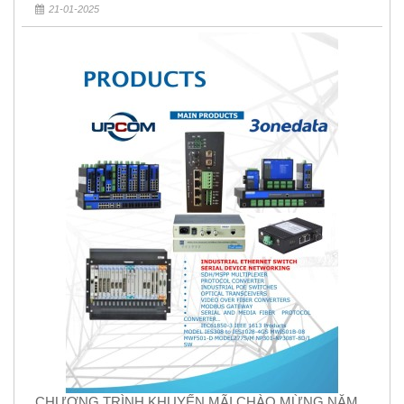
21-01-2025
CHƯƠNG TRÌNH KHUYẾN MÃI CHÀO MỪNG NĂM