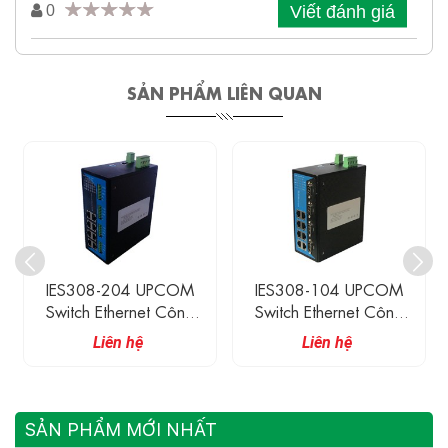
Viết đánh giá
0
SẢN PHẨM LIÊN QUAN
IES308-204 UPCOM
IES308-104 UPCOM
Switch Ethernet Công
Switch Ethernet Công
Nghiệp 8 Cổng 10/100
Nghiệp 8 Cổng 10/100
Liên hệ
Liên hệ
Base-TX + 4 Cổng
Base-TX + 4 Cổng
RS485/422
RS232
SẢN PHẨM MỚI NHẤT