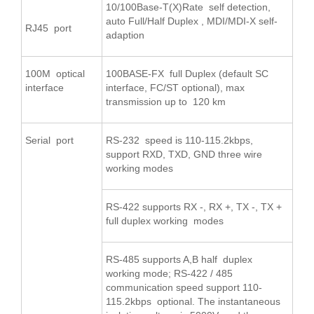
10/100Base-T(X)Rate self detection,
auto Full/Half Duplex , MDI/MDI-X self-
RJ45 port
adaption
100M optical
100BASE-FX full Duplex (default SC
interface
interface, FC/ST optional), max
transmission up to 120 km
Serial port
RS-232 speed is 110-115.2kbps,
support RXD, TXD, GND three wire
working modes
RS-422 supports RX -, RX +, TX -, TX +
full duplex working modes
RS-485 supports A,B half duplex
working mode; RS-422 / 485
communication speed support 110-
115.2kbps optional. The instantaneous