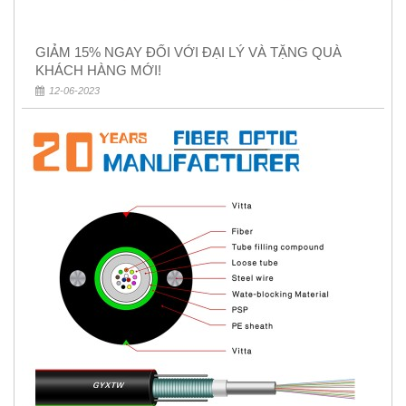
GIẢM 15% NGAY ĐỐI VỚI ĐẠI LÝ VÀ TẶNG QUÀ
KHÁCH HÀNG MỚI!
12-06-2023