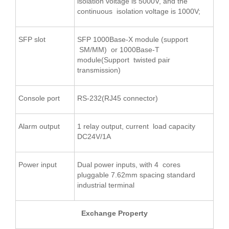
isolation voltage is 5000V, and the
continuous isolation voltage is 1000V;
SFP slot
SFP 1000Base-X module (support
SM/MM) or 1000Base-T
module(Support twisted pair
transmission)
Console port
RS-232(RJ45 connector)
Alarm output
1 relay output, current load capacity
DC24V/1A
Power input
Dual power inputs, with 4 cores
pluggable 7.62mm spacing standard
industrial terminal
Exchange Property