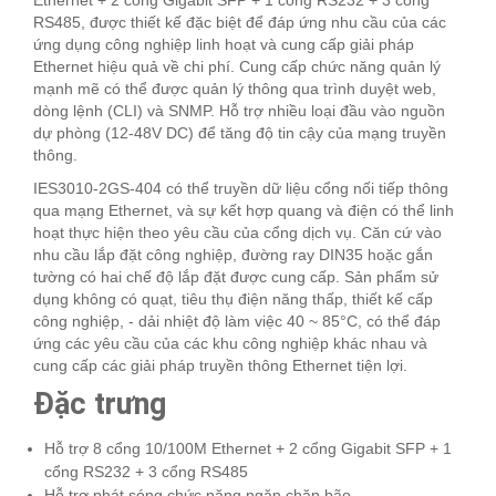
Ethernet + 2 cổng Gigabit SFP + 1 cổng RS232 + 3 cổng
RS485, được thiết kế đặc biệt để đáp ứng nhu cầu của các
ứng dụng công nghiệp linh hoạt và cung cấp giải pháp
Ethernet hiệu quả về chi phí. Cung cấp chức năng quản lý
mạnh mẽ có thể được quản lý thông qua trình duyệt web,
dòng lệnh (CLI) và SNMP. Hỗ trợ nhiều loại đầu vào nguồn
dự phòng (12-48V DC) để tăng độ tin cậy của mạng truyền
thông.
IES3010-2GS-404 có thể truyền dữ liệu cổng nối tiếp thông
qua mạng Ethernet, và sự kết hợp quang và điện có thể linh
hoạt thực hiện theo yêu cầu của cổng dịch vụ. Căn cứ vào
nhu cầu lắp đặt công nghiệp, đường ray DIN35 hoặc gắn
tường có hai chế độ lắp đặt được cung cấp. Sản phẩm sử
dụng không có quạt, tiêu thụ điện năng thấp, thiết kế cấp
công nghiệp, - dải nhiệt độ làm việc 40 ~ 85°C, có thể đáp
ứng các yêu cầu của các khu công nghiệp khác nhau và
cung cấp các giải pháp truyền thông Ethernet tiện lợi.
Đặc trưng
Hỗ trợ 8 cổng 10/100M Ethernet + 2 cổng Gigabit SFP + 1
cổng RS232 + 3 cổng RS485
Hỗ trợ phát sóng chức năng ngăn chặn bão