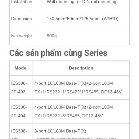
Installation
Wall mounting or DIN rail mounting
Dimension
150.5mm*50mm*125.5mm (W*H*D)
Net weight
900g
Các sản phẩm cùng Series
Model
Description
IES306-
4-port 10/100M Base-T(X)+2-port 100M
2F-403
FX+1*RS232+1*RS422*1*RS485, DC12-48V
IES306-
4-port 10/100M Base-T(X)+2-port 100M
2F-404
FX+1*RS232+3*RS485, DC12-48V
IES308-
8-port 10/100M Base-T(X)