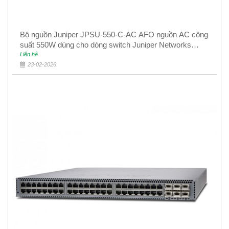
Bộ nguồn Juniper JPSU-550-C-AC AFO nguồn AC công
suất 550W dùng cho dòng switch Juniper Networks
EX4400
Liên hệ
23-02-2026