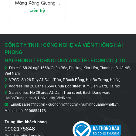
Măng Xông Quang 4
Cổng Max 60 Core
Liên hệ
CÔNG TY TNHH CÔNG NGHỆ VÀ VIỄN THÔNG HẢI
PHONG
HAI PHONG TECHNOLOGY AND TELECOM CO.,LTD
Địa chỉ: Số 20 ngõ 165/4 Chùa Bộc, Phường Kim Liên, Thành phố Hà Nội,
Việt Nam
VPGD: Số 26 Dãy A1 Đầm Trấu, P.Bạch Đằng, Hai Bà Trưng, Hà Nội
Address: No 20 Lane 165/4 Chua Boc street, Kim Lien ward, Ha Noi
Sales office: No 26 area A1 Dam Trau street, Bach Dang ward,
HaiBaTrung district, HaNoi city, VietNam
Email: sales@hptt.vn - cuongnm@hptt.vn - vuminhquang@hptt.vn
Mã số thuế: 0106854178
Trung tâm khách hàng
0902175848
Ngày làm việc trong tuần: