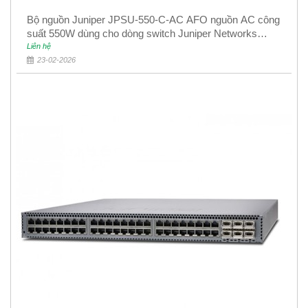
Bộ nguồn Juniper JPSU-550-C-AC AFO nguồn AC công
suất 550W dùng cho dòng switch Juniper Networks
EX4400
Liên hệ
23-02-2026