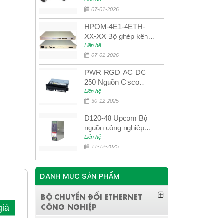
UPCOM MWS-12-45-
80AD/MWS-12-54-
07-01-2026
80BD
HPOM-4E1-4ETH-
XX-XX Bộ ghép kênh
quang quản lý SDH
Liên hệ
4E1+4ETH+RS232
07-01-2026
PWR-RGD-AC-DC-
250 Nguồn Cisco
Industrial 250W
Liên hệ
PoE/PoE+
30-12-2025
D120-48 Upcom Bộ
nguồn công nghiệp
đầu ra đơn 120W
Liên hệ
48VDC
11-12-2025
DANH MỤC SẢN PHẨM
BỘ CHUYỂN ĐỔI ETHERNET
CÔNG NGHIỆP
giá