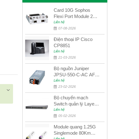
Card 10G Sophos
Flexi Port Module 2
port 10GbE SFP+
Liên hệ
SGMOD2F2PUR
07-08-2026
2port 10GbE SFP+
Điện thoại IP Cisco
CP8851
Liên hệ
21-03-2026
Bộ nguồn Juniper
JPSU-550-C-AC AFO
nguồn AC công suất
Liên hệ
550W dùng cho dòng
23-02-2026
switch Juniper
Bộ chuyển mạch
Networks EX4400
Switch quản lý Layer 3
Juniper QFX5100-48S
Liên hệ
05-02-2026
Module quang 1.25G
Singlemode 80Km
Liên hệ