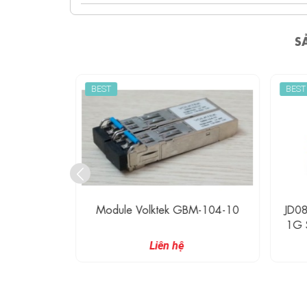
S
BEST
BEST
 SFP
Module Volktek GBM-104-10
JD0
glemode
1G 
-12-55-XX-
Liên hệ