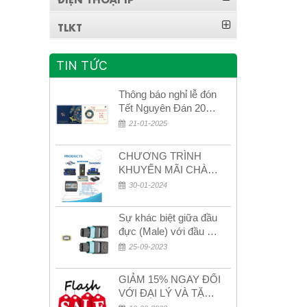
TLKT
TIN TỨC
Thông báo nghỉ lễ đón
Tết Nguyên Đán 2026
– Xuân Bính Ngọ!
21-01-2025
CHƯƠNG TRÌNH
KHUYẾN MÃI CHÀO
MỪNG NĂM MỚI
30-01-2024
2024
Sự khác biệt giữa đầu
đực (Male) với đầu cái
(Female) trong bộ đầu
25-09-2023
nối MPO
GIẢM 15% NGAY ĐỐI
VỚI ĐẠI LÝ VÀ TẶNG
QUÀ KHÁCH HÀNG