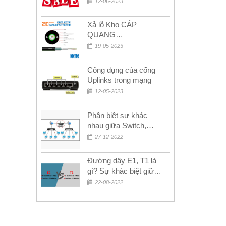
12-06-2023
MỚI!
Xả lỗ Kho CÁP
QUANG
MULTIMODE CÁP
19-05-2023
QUANG
MULTIMODE 4-8-12-
Công dụng của cổng
24Fo SỢI OM1-OM2-
Uplinks trong mạng
OM3 Siêu Rẻ 5k
12-05-2023
Phân biệt sự khác
nhau giữa Switch,
Router và Hub
27-12-2022
Đường dây E1, T1 là
gì? Sự khác biệt giữa
E1 và T1
22-08-2022