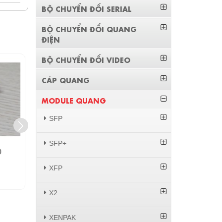
BỘ CHUYỂN ĐỔI SERIAL
BỘ CHUYỂN ĐỔI QUANG
ĐIỆN
BỘ CHUYỂN ĐỔI VIDEO
BEST
BEST
CÁP QUANG
MODULE QUANG
SFP
SFP+
0
Module Cisco MGBLX1
J4858C HPE
850nm 
XFP
Liên hệ
X2
XENPAK