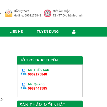
Hỗ trợ 24/7
Giờ làm việc
ốc
Hotline:
0902175848
T2 - T7 Giờ hành chính
LIÊN HỆ
TUYỂN DỤNG
HỖ TRỢ TRỰC TUYẾN
Mr. Tuấn Anh
0902175848
Mr. Quang
0987443585
10nm,
SẢN PHẨM MỚI NHẤT