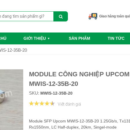
Giao hàng toàn qu
CHỦ
GIỚI THIỆU
SẢN PHẨM
TIN TỨC
WIS-12-35B-20
MODULE CÔNG NGHIỆP UPCOM
MWIS-12-35B-20
SKU:
MWIS-12-35B-20
Viết đánh giá
Module SFP Upcom MWIS-12-35B-20 1.25Gb/s, Tx13
Rx1550nm, LC Half-duplex, 20km, Singel-mode