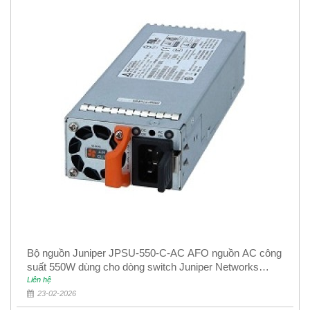
Bộ nguồn Juniper JPSU-550-C-AC AFO nguồn AC công
suất 550W dùng cho dòng switch Juniper Networks
EX4400
Liên hệ
23-02-2026