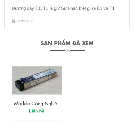
Đường dây E1, T1 là gì? Sự khác biệt giữa E1 và T1
22-08-2022
SẢN PHẨM ĐÃ XEM
Module Công Nghiệp
Upcom MWS-01-31-
Liên hệ
20D