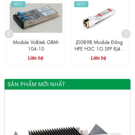
BEST
BEST
JD089B Module Đồng
Module SFP-LX-SM-0120
HPE H3C 1G SFP RJ45
Transceiver 100M
Liên hệ
Liên hệ
SẢN PHẨM MỚI NHẤT