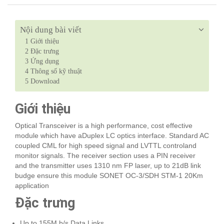
Nội dung bài viết
1
Giới thiệu
2
Đặc trưng
3
Ứng dụng
4
Thông số kỹ thuật
5
Download
Giới thiệu
Optical Transceiver is a high performance, cost effective
module which have aDuplex LC optics interface. Standard AC
coupled CML for high speed signal and LVTTL controland
monitor signals. The receiver section uses a PIN receiver
and the transmitter uses 1310 nm FP laser, up to 21dB link
budge ensure this module SONET OC-3/SDH STM-1 20Km
application
Đặc trưng
Up to 155M b/s Data Links