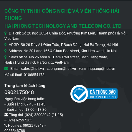
CÔNG TY TNHH CÔNG NGHỆ VÀ VIỄN THÔNG HẢI
PHONG
HAI PHONG TECHNOLOGY AND TELECOM CO.,LTD
Địa chỉ: Số 20 ngõ 165/4 Chùa Bộc, Phường Kim Liên, Thành phố Hà Nội,
Việt Nam
VPGD: Số 26 Dãy A1 Đầm Trấu, P.Bạch Đằng, Hai Bà Trưng, Hà Nội
Address: No 20 Lane 165/4 Chua Boc street, Kim Lien ward, Ha Noi
Sales office: No 26 area A1 Dam Trau street, Bach Dang ward,
HaiBaTrung district, HaNoi city, VietNam
Email: sales@hptt.vn - cuongnm@hptt.vn - vuminhquang@hptt.vn
Mã số thuế: 0106854178
Trung tâm khách hàng
0902175848
Ngày làm việc trong tuần:
- Buổi sáng: 07:45 - 11:45
- Buổi chiều: 13:00 - 17:30
Tổng đài: (024) 32008042 (11-15)
- (024) 62597265
Hotlines: 0902175848 -
0986546768