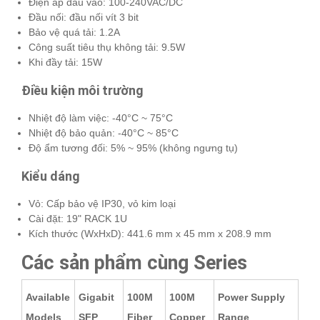
Điện áp đầu vào: 100-240VAC/DC
Đầu nối: đầu nối vít 3 bit
Bảo vệ quá tải: 1.2A
Công suất tiêu thụ không tải: 9.5W
Khi đầy tải: 15W
Điều kiện môi trường
Nhiệt độ làm việc: -40°C ~ 75°C
Nhiệt độ bảo quản: -40°C ~ 85°C
Độ ẩm tương đối: 5% ~ 95% (không ngưng tụ)
Kiểu dáng
Vỏ: Cấp bảo vệ IP30, vỏ kim loại
Cài đặt: 19" RACK 1U
Kích thước (WxHxD): 441.6 mm x 45 mm x 208.9 mm
Các sản phẩm cùng Series
Available
Gigabit
100M
100M
Power Supply
Models
SFP
Fiber
Copper
Range