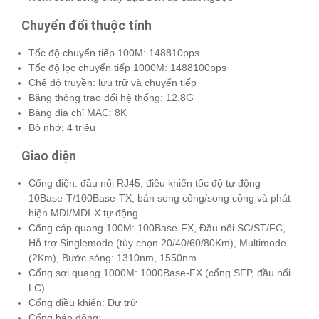
Chuyển đổi thuộc tính
Tốc độ chuyển tiếp 100M: 148810pps
Tốc độ lọc chuyển tiếp 1000M: 1488100pps
Chế độ truyền: lưu trữ và chuyển tiếp
Băng thông trao đổi hệ thống: 12.8G
Bảng địa chỉ MAC: 8K
Bộ nhớ: 4 triệu
Giao diện
Cổng điện: đầu nối RJ45, điều khiển tốc độ tự động
10Base-T/100Base-TX, bán song công/song công và phát
hiện MDI/MDI-X tự động
Cổng cáp quang 100M: 100Base-FX, Đầu nối SC/ST/FC,
Hỗ trợ Singlemode (tùy chọn 20/40/60/80Km), Multimode
(2Km), Bước sóng: 1310nm, 1550nm
Cổng sợi quang 1000M: 1000Base-FX (cổng SFP, đầu nối
LC)
Cổng điều khiển: Dự trữ
Cổng báo động: