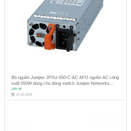
Bộ nguồn Juniper JPSU-550-C-AC AFO nguồn AC công
suất 550W dùng cho dòng switch Juniper Networks
EX4400
Liên hệ
23-02-2026