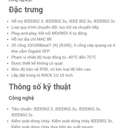
Đặc trưng
Hỗ trợ IEEE802.3, IEEE802.3u, IEEE 802.3x, IEEE802.3z
Loại quy trình chuyển đổi: lưu trữ và chuyển tiếp
Plug-and-play, kết nối MDI/MDI-X tự động
Hỗ trợ địa chỉ MAC 8K
20 cổng 10/100BaseT (X) (RJ45), 4 cổng cáp quang và 4
khe cắm Gigabit SFP
Phạm vi nhiệt độ hoạt động từ -40°C đến 75°C
Được thiết kế không có quạt
Mức độ bảo vệ IP30, vỏ kim loại độ bền cao
Lắp đặt trong tủ RACK 1U 19 inch
Thông số kỹ thuật
Công nghệ
Tiêu chuẩn: IEEE802.3, IEEE802.3u, IEEE802.3x,
IEEE802.3z
Kiểm soát dòng chảy: Kiểm soát dòng chảy IEEE802.3x,
Kiểm soát dòng chảy dựa trên áp suất ngược