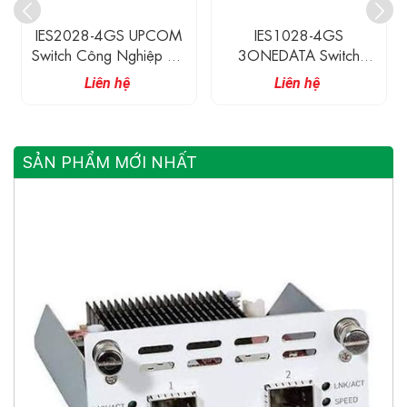
IES2028-4GS UPCOM
IES1028-4GS
Switch Công Nghiệp 24
3ONEDATA Switch
Cổng Ethernet
Ethernet Công Nghiệp
Liên hệ
Liên hệ
10/100M + 4 Cổng
Không Quản Lí 24 Cổng
Quang Gigabit SFP
10/100BaseT(X) Và 4
Cổng Gigabit Quang
SẢN PHẨM MỚI NHẤT