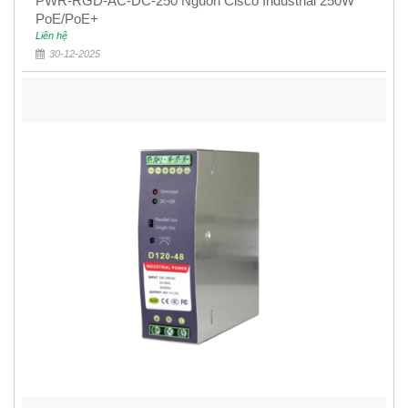
PWR-RGD-AC-DC-250 Nguồn Cisco Industrial 250W
PoE/PoE+
Liên hệ
30-12-2025