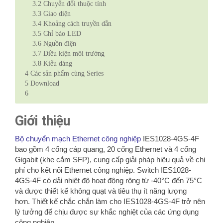
3.2
Chuyển đổi thuộc tính
3.3
Giao diện
3.4
Khoảng cách truyền dẫn
3.5
Chỉ báo LED
3.6
Nguồn điện
3.7
Điều kiện môi trường
3.8
Kiểu dáng
4
Các sản phẩm cùng Series
5
Download
6
Giới thiệu
Bộ chuyển mạch Ethernet công nghiệp
IES1028-4GS-4F
bao gồm 4 cổng cáp quang, 20 cổng Ethernet và 4 cổng
Gigabit (khe cắm SFP), cung cấp giải pháp hiệu quả về chi
phí cho kết nối Ethernet công nghiệp.
Switch IES1028-
4GS-4F có dải nhiệt độ hoạt động rộng từ -40°C đến 75°C
và được thiết kế không quạt và tiêu thụ ít năng lượng
hơn.
Thiết kế chắc chắn làm cho IES1028-4GS-4F trở nên
lý tưởng để chịu được sự khắc nghiệt của các ứng dụng
công nghiệp.