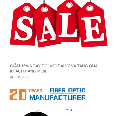
GIẢM 15% NGAY ĐỐI VỚI ĐẠI LÝ VÀ TẶNG QUÀ
KHÁCH HÀNG MỚI!
12-06-2023