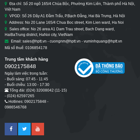
Địa chỉ: Số 20 ngõ 165/4 Chùa Bộc, Phường Kim Liên, Thành phố Hà Nội,
Việt Nam
VPGD: Số 26 Dãy A1 Đầm Trấu, P.Bạch Đằng, Hai Bà Trưng, Hà Nội
Address: No 20 Lane 165/4 Chua Boc street, Kim Lien ward, Ha Noi
Sales office: No 26 area A1 Dam Trau street, Bach Dang ward,
HaiBaTrung district, HaNoi city, VietNam
Email: sales@hptt.vn - cuongnm@hptt.vn - vuminhquang@hptt.vn
Mã số thuế: 0106854178
Trung tâm khách hàng
0902175848
Ngày làm việc trong tuần:
- Buổi sáng: 07:45 - 11:45
- Buổi chiều: 13:00 - 17:30
Tổng đài: (024) 32008042 (11-15)
- (024) 62597265
Hotlines: 0902175848 -
0986546768