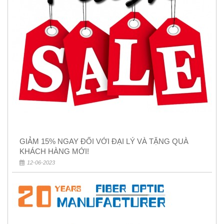
GIẢM 15% NGAY ĐỐI VỚI ĐẠI LÝ VÀ TẶNG QUÀ
KHÁCH HÀNG MỚI!
12-06-2023