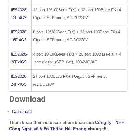
IES2028-
12-port 10/100Baes-T(X) + 12-port 100Base-FX+4
12F-4GS
Gigabit SFP ports, AC/DC220V
IES2028-
8-port 10/100Baes-T(X) + 16-port 100Base-FX+4
16F-4GS
Gigabit SFP ports, AC/DC220V
IES2028-
4 port 10/100Baes-T(X) + 20 port 100Base-FX + 4
20F-4GS
port gigabit (SFP slot), 100-240VAC
IES2028-
24-port 100Base-FX+4 Gigabit SFP ports,
24F-4GS
AC/DC220V
Download
Datasheet
Tham khảo thêm các sản phẩm khác của
Công ty TNHH
Công Nghệ và Viễn Thông Hải Phong
chúng tôi