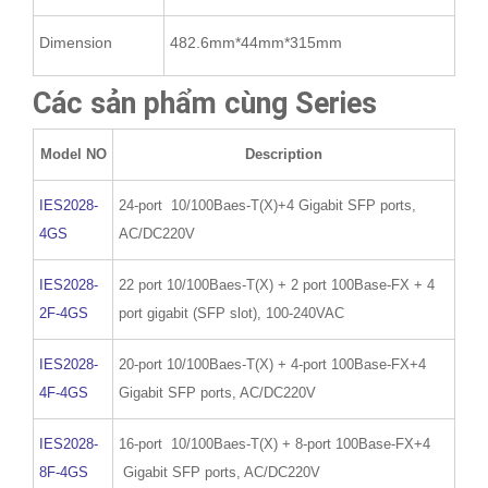
Dimension
482.6mm*44mm*315mm
Các sản phẩm cùng Series
Model NO
Description
IES2028-
24-port 10/100Baes-T(X)+4 Gigabit SFP ports,
4GS
AC/DC220V
IES2028-
22 port 10/100Baes-T(X) + 2 port 100Base-FX + 4
2F-4GS
port gigabit (SFP slot), 100-240VAC
IES2028-
20-port 10/100Baes-T(X) + 4-port 100Base-FX+4
4F-4GS
Gigabit SFP ports, AC/DC220V
IES2028-
16-port 10/100Baes-T(X) + 8-port 100Base-FX+4
8F-4GS
Gigabit SFP ports, AC/DC220V