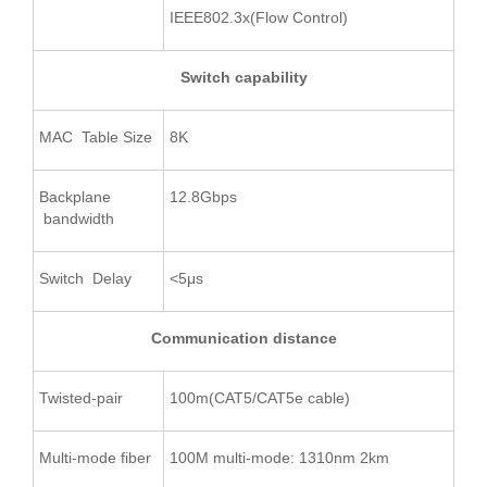
IEEE802.3x(Flow Control)
Switch capability
MAC Table Size
8K
Backplane
12.8Gbps
bandwidth
Switch Delay
<5μs
Communication distance
Twisted-pair
100m(CAT5/CAT5e cable)
Multi-mode fiber
100M multi-mode: 1310nm 2km