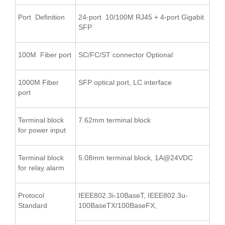
Port Definition
24-port 10/100M RJ45 + 4-port Gigabit
SFP
100M Fiber port
SC/FC/ST connector Optional
1000M Fiber
SFP optical port, LC interface
port
Terminal block
7.62mm terminal block
for power input
Terminal block
5.08mm terminal block, 1A@24VDC
for relay alarm
Protocol
IEEE802.3i-10BaseT, IEEE802.3u-
Standard
100BaseTX/100BaseFX,