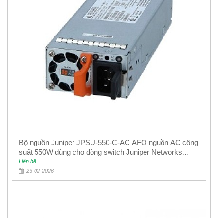
Bộ nguồn Juniper JPSU-550-C-AC AFO nguồn AC công
suất 550W dùng cho dòng switch Juniper Networks
EX4400
Liên hệ
23-02-2026