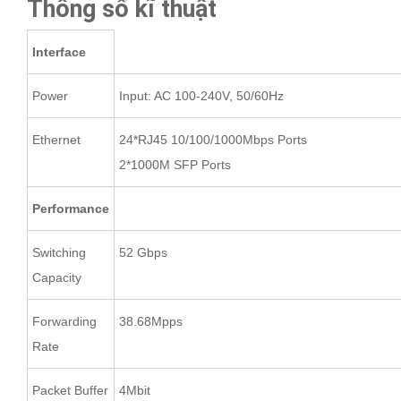
Thông số kĩ thuật
Interface
Power
Input: AC 100-240V, 50/60Hz
Ethernet
24*RJ45 10/100/1000Mbps Ports
2*1000M SFP Ports
Performance
Switching
52 Gbps
Capacity
Forwarding
38.68Mpps
Rate
Packet Buffer
4Mbit