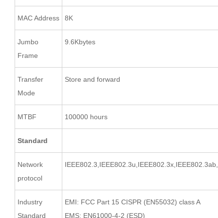
MAC Address
8K
Jumbo
9.6Kbytes
Frame
Transfer
Store and forward
Mode
MTBF
100000 hours
Standard
Network
IEEE802.3,IEEE802.3u,IEEE802.3x,IEEE802.3ab
protocol
Industry
EMI: FCC Part 15 CISPR (EN55032) class A
Standard
EMS: EN61000-4-2 (ESD)