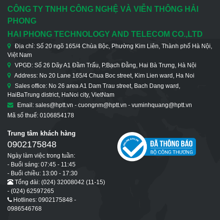
CÔNG TY TNHH CÔNG NGHỆ VÀ VIỄN THÔNG HẢI
PHONG
HAI PHONG TECHNOLOGY AND TELECOM CO.,LTD
Địa chỉ: Số 20 ngõ 165/4 Chùa Bộc, Phường Kim Liên, Thành phố Hà Nội,
Việt Nam
VPGD: Số 26 Dãy A1 Đầm Trấu, P.Bạch Đằng, Hai Bà Trưng, Hà Nội
Address: No 20 Lane 165/4 Chua Boc street, Kim Lien ward, Ha Noi
Sales office: No 26 area A1 Dam Trau street, Bach Dang ward,
HaiBaTrung district, HaNoi city, VietNam
Email: sales@hptt.vn - cuongnm@hptt.vn - vuminhquang@hptt.vn
Mã số thuế: 0106854178
Trung tâm khách hàng
0902175848
Ngày làm việc trong tuần:
- Buổi sáng: 07:45 - 11:45
- Buổi chiều: 13:00 - 17:30
Tổng đài: (024) 32008042 (11-15)
- (024) 62597265
Hotlines: 0902175848 -
0986546768