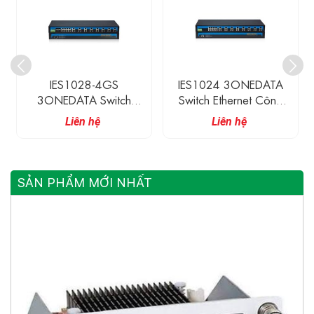
IES1028-4GS
IES1024 3ONEDATA
3ONEDATA Switch
Switch Ethernet Công
Ethernet Công Nghiệp
Nghiệp Không Quản Lí
Liên hệ
Liên hệ
Không Quản Lí 24 Cổng
24 Cổng Ethernet
10/100BaseT(X) Và 4
Cổng Gigabit Quang
SẢN PHẨM MỚI NHẤT