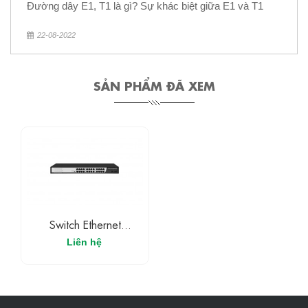
Đường dây E1, T1 là gì? Sự khác biệt giữa E1 và T1
22-08-2022
SẢN PHẨM ĐÃ XEM
Switch Ethernet
ES2026G-2GS 26
Liên hệ
Cổng Gigabit