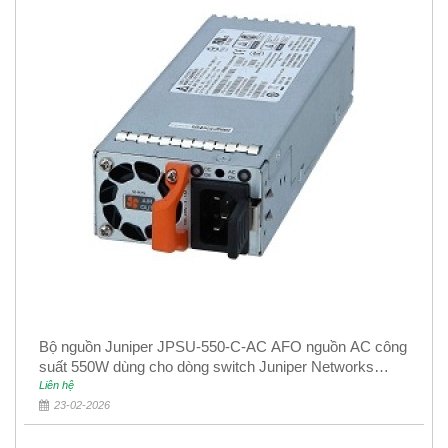
Bộ nguồn Juniper JPSU-550-C-AC AFO nguồn AC công
suất 550W dùng cho dòng switch Juniper Networks
EX4400
Liên hệ
23-02-2026