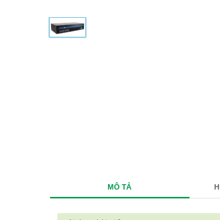
MÔ TẢ
H