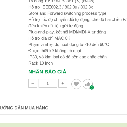
16 cổng 10/100M BaseT (X) (RJ45)
Hỗ trợ IEEE802.3 / 802.3u / 802.3x
Store and Forward switching process type
Hỗ trợ tốc độ chuyển đổi tự động, chế độ hai chiều F
điều khiển dữ liệu gửi tự động
Plug-and-play, kết nối MDI/MDI-X tự động
Hỗ trợ địa chỉ MAC 8K
Phạm vi nhiệt độ hoạt động từ -10 đến 60°C
Được thiết kế không có quạt
IP30, vỏ kim loại có độ bền cao chắc chắn
Rack 19 inch
NHẬN BÁO GIÁ
0
ƯỚNG DẪN MUA HÀNG