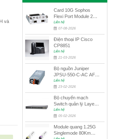
Card 10G Sophos
Flexi Port Module 2
/H và
port 10GbE SFP+
Liên hệ
SGMOD2F2PUR
07-08-2026
2port 10GbE SFP+
Điện thoại IP Cisco
CP8851
Liên hệ
21-03-2026
Bộ nguồn Juniper
JPSU-550-C-AC AFO
nguồn AC công suất
Liên hệ
550W dùng cho dòng
23-02-2026
switch Juniper
Bộ chuyển mạch
Networks EX4400
Switch quản lý Layer 3
Juniper QFX5100-48S
Liên hệ
05-02-2026
Module quang 1.25G
Singlemode 80Km
Liên hệ