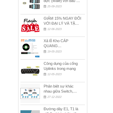
đực (Male) với đầu cái
(Female) trong bộ đầu
25-09-2023
nối MPO
GIẢM 15% NGAY ĐỐI
VỚI ĐẠI LÝ VÀ TẶNG
QUÀ KHÁCH HÀNG
12-06-2023
MỚI!
Xả lỗ Kho CÁP
QUANG
MULTIMODE CÁP
19-05-2023
QUANG
MULTIMODE 4-8-12-
Công dụng của cổng
24Fo SỢI OM1-OM2-
Uplinks trong mạng
OM3 Siêu Rẻ 5k
12-05-2023
Phân biệt sự khác
nhau giữa Switch,
Router và Hub
27-12-2022
Đường dây E1, T1 là