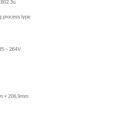
E802.3u
g process type
85 ~ 264V
mm × 206,9mm