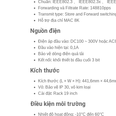
Chuẩn: IEEE802.3 、 IEEE802.3x 、 IEE
Forwarding và Filtrate Rate: 148810pps
Transmit type: Store and Forward switchin
Hỗ trợ địa chỉ MAC 8K
Nguồn điện
Điện áp đầu vào: DC100 ~ 300V hoặc AC
Đầu vào hiện tại: 0,1A
Bảo vệ dòng điện quá tải
Kết nối: khối thiết bị đầu cuối 3 bit
Kích thước
Kích thước (L × W × H): 441,6mm × 44,6
Vỏ: Bảo vệ IP 30, vỏ kim loại
Cài đặt: Rack 19 inch
Điều kiện môi trường
Nhiệt độ hoạt động: -10°C đến 60°C