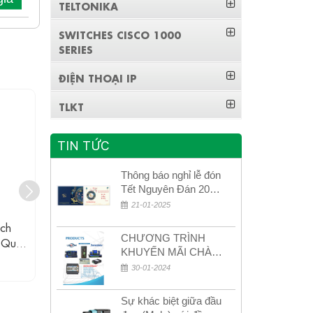
TELTONIKA
SWITCHES CISCO 1000
SERIES
ĐIỆN THOẠI IP
TLKT
TIN TỨC
Thông báo nghỉ lễ đón
Tết Nguyên Đán 2026
– Xuân Bính Ngọ!
21-01-2025
ch
IES2016L UPCOM Switch Công
ES1026-2
CHƯƠNG TRÌNH
 Quản
Nghiệp 16 Cổng Ethernet
Ethernet Kh
KHUYẾN MÃI CHÀO
10/100M
Liên hệ
MỪNG NĂM MỚI
30-01-2024
2024
Sự khác biệt giữa đầu