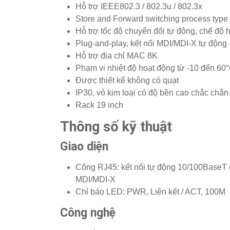
Hỗ trợ IEEE802.3 / 802.3u / 802.3x
Store and Forward switching process type
Hỗ trợ tốc độ chuyển đổi tự động, chế độ h
Plug-and-play, kết nối MDI/MDI-X tự động
Hỗ trợ địa chỉ MAC 8K
Phạm vi nhiệt độ hoạt động từ -10 đến 60
Được thiết kế không có quạt
IP30, vỏ kim loại có độ bền cao chắc chắn
Rack 19 inch
Thông số kỹ thuật
Giao diện
Cổng RJ45: kết nối tự động 10/100BaseT (X
MDI/MDI-X
Chỉ báo LED: PWR, Liên kết / ACT, 100M
Công nghệ