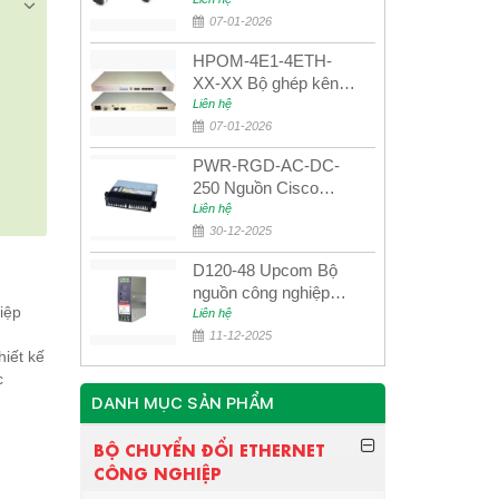
UPCOM MWS-12-45-
80AD/MWS-12-54-
07-01-2026
80BD
HPOM-4E1-4ETH-
XX-XX Bộ ghép kênh
quang quản lý SDH
Liên hệ
4E1+4ETH+RS232
07-01-2026
PWR-RGD-AC-DC-
250 Nguồn Cisco
Industrial 250W
Liên hệ
PoE/PoE+
30-12-2025
D120-48 Upcom Bộ
nguồn công nghiệp
iệp
đầu ra đơn 120W
Liên hệ
48VDC
11-12-2025
hiết kế
c
DANH MỤC SẢN PHẨM
BỘ CHUYỂN ĐỔI ETHERNET
CÔNG NGHIỆP