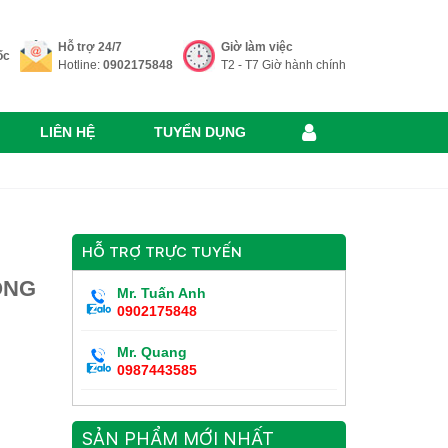
Hỗ trợ 24/7
Giờ làm việc
ốc
Hotline:
0902175848
T2 - T7 Giờ hành chính
LIÊN HỆ
TUYỂN DỤNG
HỖ TRỢ TRỰC TUYẾN
ỔNG
Mr. Tuấn Anh
0902175848
Mr. Quang
0987443585
SẢN PHẨM MỚI NHẤT