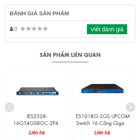
ĐÁNH GIÁ SẢN PHẨM
Viết đánh giá
0
SẢN PHẨM LIÊN QUAN
IES5328-
ES1018G-2GS UPCOM
16GT4GS8GC-2P48
Switch 16 Cổng Gigabit
3Onedata Switch Công
Ethernet + 2 Cổng
Liên hệ
Liên hệ
Nghiệp 16 Cổng
Gigabit SFP