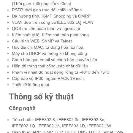
(Thời gian khôi phục lỗi <20ms)
RSTP, thời gian trao đổi chiều <50ms
Đa hướng tĩnh, IGMP Snooping và GMRP
VLAN dựa trên cổng và IEEE 802.1Q VLAN
QOS ưu tiên hoàn toàn và ngược lại
Kiểm soát tỷ lệ, Kiểm soát bão phát sóng
Cấu hình WEB, SNMP và Telnet
Học địa chỉ MAC, tự động hóa lão hóa
Máy chủ DHCP và thống kê khung cổng
Cảnh báo qua email và cảnh báo chuyển tiếp
Hiển thị trạng thái cổng, cập nhật dữ liệu
Phạm vi nhiệt độ hoạt động rộng từ -40°C đến 75°C
Cấp bảo vệ IP30, ngàm RACK 19 inch
Thiết kế không quạt
Thông số kỹ thuật
Công nghệ
Tiêu chuẩn: IEEE802.3, IEEE802.3u, IEEE802.3x,
IEEE802.1Q, IEEE802.1p, IEEE802.1D, IEEE802.1W
Giao thức: ARP, ICMP, TCP, DHCP, DNS, HTTP, Telnet, SW-