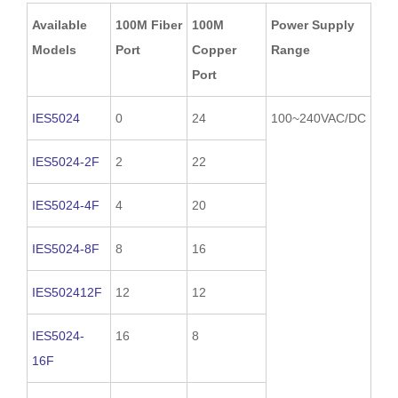
Available
100M Fiber
100M
Power Supply
Models
Port
Copper
Range
Port
IES5024
0
24
100~240VAC/DC
IES5024-2F
2
22
IES5024-4F
4
20
IES5024-8F
8
16
IES502412F
12
12
IES5024-
16
8
16F