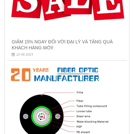
GIẢM 15% NGAY ĐỐI VỚI ĐẠI LÝ VÀ TẶNG QUÀ
KHÁCH HÀNG MỚI!
12-06-2023