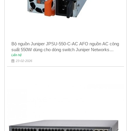
Bộ nguồn Juniper JPSU-550-C-AC AFO nguồn AC công
suất 550W dùng cho dòng switch Juniper Networks
EX4400
Liên hệ
23-02-2026