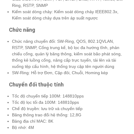
Ring, RSTP, SNMP
Kiểm soát dòng chảy: Kiểm soát dòng chảy IEEE802.3x,
Kiểm soát dòng chảy dựa trên áp suất ngược
Chức năng
Chức năng chuyển đổi: SW-Ring, QOS, 802.1QVLAN,
RSTP, SNMP, Cổng trung kế, bộ lọc đa hướng tĩnh, phản
chiếu cổng, quản lý băng thông, kiểm soát bão phát sóng,
thống kê luồng cổng, nâng cấp trực tuyến, tải lên và tải
xuống tệp cấu hình, hệ thống truy cập tên người dùng
SW-Ring: Hỗ trợ Đơn, Cặp đôi, Chuỗi, Homing kép
Chuyển đổi thuộc tính
Tốc độ chuyển tiếp 100M: 148810pps
Tốc độ lọc tối đa 100M: 148810pps
Chế độ truyền: lưu trữ và chuyển tiếp
Băng thông trao đổi hệ thống: 12,8G
Bảng địa chỉ MAC: 8K
Bộ nhớ: 4M