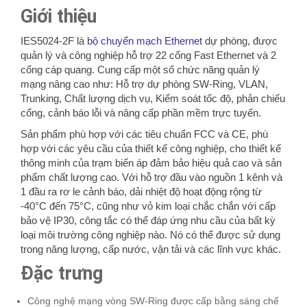
Giới thiệu
IES5024-2F là
bộ chuyển mạch Ethernet
dự phòng, được
quản lý và công nghiệp hỗ trợ 22 cổng Fast Ethernet và 2
cổng cáp quang.
Cung cấp một số chức năng quản lý
mạng nâng cao như: Hỗ trợ dự phòng SW-Ring, VLAN,
Trunking, Chất lượng dịch vụ, Kiểm soát tốc độ, phản chiếu
cổng, cảnh báo lỗi và nâng cấp phần mềm trực tuyến.
Sản phẩm phù hợp với các tiêu chuẩn FCC và CE, phù
hợp với các yêu cầu của thiết kế công nghiệp, cho thiết kế
thông minh của trạm biến áp đảm bảo hiệu quả cao và sản
phẩm chất lượng cao.
Với hỗ trợ đầu vào nguồn 1 kênh và
1 đầu ra rơ le cảnh báo, dải nhiệt độ hoạt động rộng từ
-40°C đến 75°C, cũng như vỏ kim loại chắc chắn với cấp
bảo vệ IP30, công tắc có thể đáp ứng nhu cầu của bất kỳ
loại môi trường công nghiệp nào.
Nó có thể được sử dụng
trong năng lượng, cấp nước, vận tải và các lĩnh vực khác.
Đặc trưng
Công nghệ mạng vòng SW-Ring được cấp bằng sáng chế