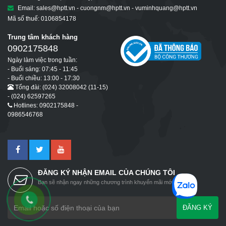
Email: sales@hptt.vn - cuongnm@hptt.vn - vuminhquang@hptt.vn
Mã số thuế: 0106854178
Trung tâm khách hàng
0902175848
Ngày làm việc trong tuần:
- Buổi sáng: 07:45 - 11:45
- Buổi chiều: 13:00 - 17:30
Tổng đài: (024) 32008042 (11-15)
- (024) 62597265
Hotlines: 0902175848 -
0986546768
ĐĂNG KÝ NHẬN EMAIL CỦA CHÚNG TÔI
Bạn sẽ nhận ngay những chương trình khuyến mãi mới nhất
ĐĂNG KÝ