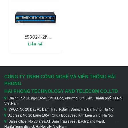
IES5024-2F
3ONEDATA Switch
Liên hệ
Ethernet Công Nghiệp
Có Quản Lý 22 Cổng
Fast Ethernet Và 2 Cổng
Quang
CÔNG TY TNHH CÔNG NGHỆ VÀ VIỄN THÔNG HẢI
PHONG
HAI PHONG TECHNOLOGY AND TELECOM CO.,LTD
Địa chỉ: Số 20 ngõ 165/4 Chùa Bộc, Phường Kim Liên, Thành phố Hà Nội,
Việt Nam
VPGD: Số 26 Dãy A1 Đầm Trấu, P.Bạch Đằng, Hai Bà Trưng, Hà Nội
Address: No 20 Lane 165/4 Chua Boc street, Kim Lien ward, Ha Noi
Sales office: No 26 area A1 Dam Trau street, Bach Dang ward,
HaiBaTrung district, HaNoi city, VietNam